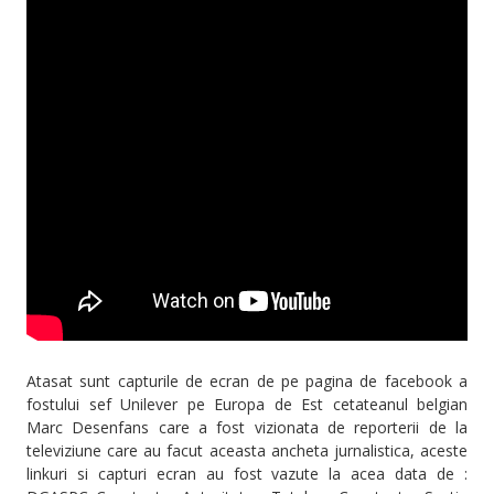
Atasat sunt capturile de ecran de pe pagina de facebook a
fostului sef Unilever pe Europa de Est cetateanul belgian
Marc Desenfans care a fost vizionata de reporterii de la
televiziune care au facut aceasta ancheta jurnalistica, aceste
linkuri si capturi ecran au fost vazute la acea data de :