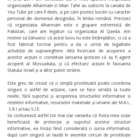
organizațiile Alharmain si Mian Tahir au subscris la canalul de
You Tube pe care îl dețin, și pe care postez lucrări cu caracter
personal din domeniul designului, în limba română. Precizez
că organizația Alharmain este o grupare extremistă din
Pakistan, care are legaturi cu organizația Al Qaeda. Am
motive să bănuiesc că acest lucru nu este întâmplător, ci că a
fost fabricat tocmai pentru a da o urmă de legalitate
activității de supraveghere. Altă încercare de acoperire a
acestor acțiuni o constituie lansarea ipotezei că aș fi agent
acoperit al Mossadului, și că efectuez acțiuni în favoarea
Statului Israel și a altor puteri străine.
Este greu de crezut că o simplă prostituată poate coordona
singură o astfel de acțiune, care se face simțită la toate
nivele, fără suportul și acoperirea structurilor informative si
rețelelor informative, resurselor materiale și umane ale M.A.I.,
S.R.I și/sau S.I.E.
Se conturează astfel tot mai clar varianta că fosta mea soție
beneficiază de protecția și suportul acestor structuri
informative, ea însăși fiind considerată o sursa informativă,
după cum singură se laudă în anumite cercuri de prostituție