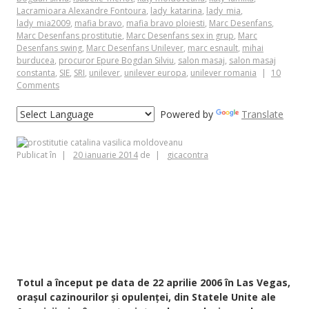
Lacramioara Alexandre Fontoura
,
lady_katarina
,
lady_mia
,
lady_mia2009
,
mafia bravo
,
mafia bravo ploiesti
,
Marc Desenfans
,
Marc Desenfans prostitutie
,
Marc Desenfans sex in grup
,
Marc
Desenfans swing
,
Marc Desenfans Unilever
,
marc esnault
,
mihai
burducea
,
procuror Epure Bogdan Silviu
,
salon masaj
,
salon masaj
constanta
,
SIE
,
SRI
,
unilever
,
unilever europa
,
unilever romania
10
Comments
Powered by
Translate
Publicat în
20 ianuarie 2014
de
gicacontra
CATALINA VASILICA SPATARU; CATALINA VASILICA BURDUCEA;
CATALINA VASILICA MOLDOVEANU; KATY_MOLDOVEANU; KATY
MOLDOVEANU; CALINA SPATARU; CALINA ESNAULT; CALINA BULINA;
CALINA PINK; ISABELLE_MERLOT; ISABELLE MERLOT; LADY_MIA2009;
LADY_KATARINA; BISEXUAL_GIRLS4U; KATY_LUMIKA; MARC ESNAULT;
GENERALUL SIE DAN CHIRIAC; STR LYON 31 CONSTANTA; PROSTITUTIE;
ESCORT; EUROVIA; MARC ESNAULT EUROVIA
Totul a început pe data de 22 aprilie 2006 în Las Vegas,
orașul cazinourilor și opulenței, din Statele Unite ale