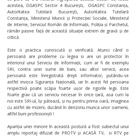
acestea, DGASPC Sector 4 București, DGASPC Constanța,
Autoritatea Tutelară București, Autoritatea Tutelară
Constanța, Ministerul Muncii și Protecției Sociale, Ministerul
de Interne, Serviciul Român de Informații, Poliția și Parchetul,
rămân pasive față de această situație extrem de gravă și de
critică.
Este o practica cunoscută și verificată. Atunci când o
persoană are probleme cu legea si are un protector în
interiorul unui Serviciu de Informații, cum ar fi de exemplu
SRI, contra unei sume de bani, sau altor servicii, acea
persoană este înregistrată drept informator, putându-se
astfel invoca Siguranța Națională, iar în acest fel persoana
respectivă poate scăpa foarte ușor de rigorile legii. Este
foarte grav că un serviciu necesar în orice țară, asa cum la
noi este SRI-ul, își pătează, și nu pentru prima oară, imaginea
cu astfel de mizerii, ducând în derizoriu munca unor oamenii,
altfel buni profesioniști !
Apariția unei minore în această postură a fost subiectul unui
amplu reportaj difuzat de PROTV și ACASĂ TV, si RTV pe