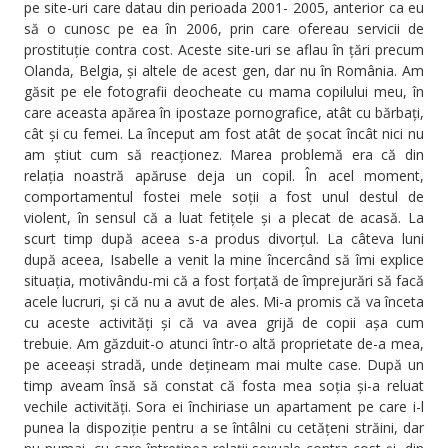
pe site-uri care datau din perioada 2001- 2005, anterior ca eu
să o cunosc pe ea în 2006, prin care ofereau servicii de
prostituție contra cost. Aceste site-uri se aflau în țări precum
Olanda, Belgia, și altele de acest gen, dar nu în România. Am
găsit pe ele fotografii deocheate cu mama copilului meu, în
care aceasta apărea în ipostaze pornografice, atât cu bărbați,
cât și cu femei. La început am fost atât de șocat încât nici nu
am știut cum să reacționez. Marea problemă era că din
relația noastră apăruse deja un copil. În acel moment,
comportamentul fostei mele soții a fost unul destul de
violent, în sensul că a luat fetițele și a plecat de acasă. La
scurt timp după aceea s-a produs divorțul. La câteva luni
după aceea, Isabelle a venit la mine încercând să îmi explice
situația, motivându-mi că a fost forțată de împrejurări să facă
acele lucruri, și că nu a avut de ales. Mi-a promis că va înceta
cu aceste activități și că va avea grijă de copii așa cum
trebuie. Am găzduit-o atunci într-o altă proprietate de-a mea,
pe aceeași stradă, unde dețineam mai multe case. După un
timp aveam însă să constat că fosta mea soția și-a reluat
vechile activități. Sora ei închiriase un apartament pe care i-l
punea la dispoziție pentru a se întâlni cu cetățeni străini, dar