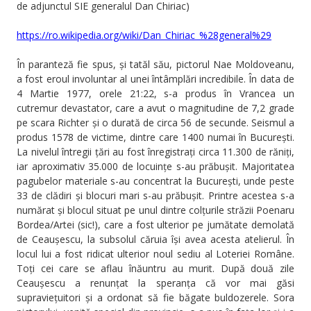
de adjunctul SIE generalul Dan Chiriac)
https://ro.wikipedia.org/wiki/Dan_Chiriac_%28general%29
În paranteză fie spus, și tatăl său, pictorul Nae Moldoveanu,
a fost eroul involuntar al unei întâmplări incredibile. În data de
4 Martie 1977, orele 21:22, s-a produs în Vrancea un
cutremur devastator, care a avut o magnitudine de 7,2 grade
pe scara Richter și o durată de circa 56 de secunde. Seismul a
produs 1578 de victime, dintre care 1400 numai în București.
La nivelul întregii țări au fost înregistrați circa 11.300 de răniți,
iar aproximativ 35.000 de locuințe s-au prăbușit. Majoritatea
pagubelor materiale s-au concentrat la București, unde peste
33 de clădiri și blocuri mari s-au prăbușit. Printre acestea s-a
numărat și blocul situat pe unul dintre colțurile străzii Poenaru
Bordea/Artei (sic!), care a fost ulterior pe jumătate demolată
de Ceaușescu, la subsolul căruia își avea acesta atelierul. În
locul lui a fost ridicat ulterior noul sediu al Loteriei Române.
Toți cei care se aflau înăuntru au murit. După două zile
Ceaușescu a renunțat la speranța că vor mai găsi
supraviețuitori și a ordonat să fie băgate buldozerele. Sora