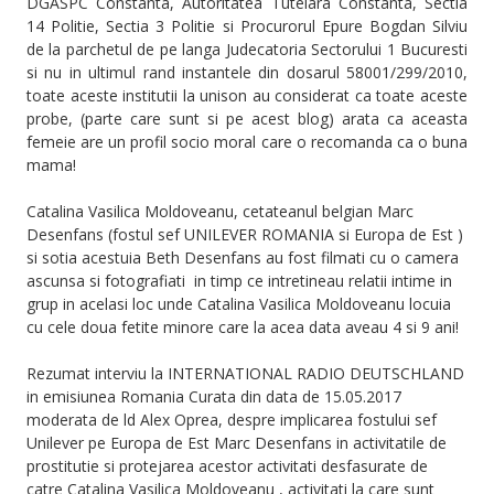
DGASPC Constanta, Autoritatea Tutelara Constanta, Sectia
14 Politie, Sectia 3 Politie si Procurorul Epure Bogdan Silviu
de la parchetul de pe langa Judecatoria Sectorului 1 Bucuresti
si nu in ultimul rand instantele din dosarul 58001/299/2010,
toate aceste institutii la unison au considerat ca toate aceste
probe, (parte care sunt si pe acest blog) arata ca aceasta
femeie are un profil socio moral care o recomanda ca o buna
mama!
Catalina Vasilica Moldoveanu, cetateanul belgian Marc
Desenfans (fostul sef UNILEVER ROMANIA si Europa de Est )
si sotia acestuia Beth Desenfans au fost filmati cu o camera
ascunsa si fotografiati in timp ce intretineau relatii intime in
grup in acelasi loc unde Catalina Vasilica Moldoveanu locuia
cu cele doua fetite minore care la acea data aveau 4 si 9 ani!
Rezumat interviu la INTERNATIONAL RADIO DEUTSCHLAND
in emisiunea Romania Curata din data de 15.05.2017
moderata de ld Alex Oprea, despre implicarea fostului sef
Unilever pe Europa de Est Marc Desenfans in activitatile de
prostitutie si protejarea acestor activitati desfasurate de
catre Catalina Vasilica Moldoveanu , activitati la care sunt