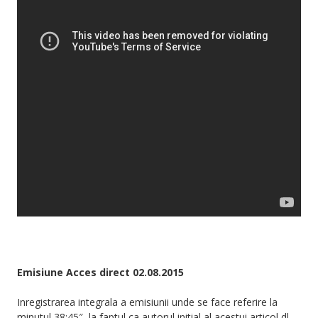
Emisiune Acces direct 02.08.2015
Inregistrarea integrala a emisiunii unde se face referire la
minutul 38:45″ la faptul ca autorul initial al acestui articol dl