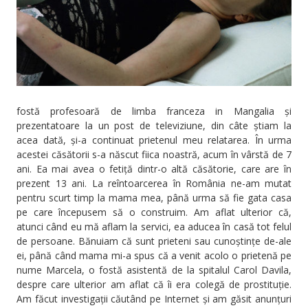
fostă profesoară de limba franceza in Mangalia și
prezentatoare la un post de televiziune, din câte știam la
acea dată, și-a continuat prietenul meu relatarea. În urma
acestei căsătorii s-a născut fiica noastră, acum în vârstă de 7
ani. Ea mai avea o fetiță dintr-o altă căsătorie, care are în
prezent 13 ani. La reîntoarcerea în România ne-am mutat
pentru scurt timp la mama mea, până urma să fie gata casa
pe care începusem să o construim. Am aflat ulterior că,
atunci când eu mă aflam la servici, ea aducea în casă tot felul
de persoane. Bănuiam că sunt prieteni sau cunoștințe de-ale
ei, până când mama mi-a spus că a venit acolo o prietenă pe
nume Marcela, o fostă asistentă de la spitalul Carol Davila,
despre care ulterior am aflat că îi era colegă de prostituție.
Am făcut investigații căutând pe Internet și am găsit anunțuri