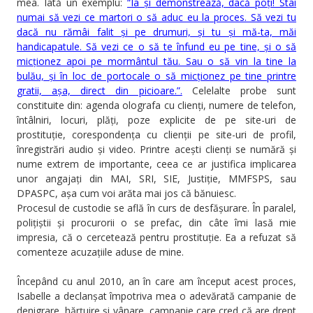
mea. Iată un exemplu:
“Ia și demonstrează, dacă poți! Stai
numai să vezi ce martori o să aduc eu la proces. Să vezi tu
dacă nu rămâi falit și pe drumuri, și tu și mă-ta, măi
handicapatule. Să vezi ce o să te înfund eu pe tine, și o să
micționez apoi pe mormântul tău. Sau o să vin la tine la
bulău, și în loc de portocale o să micționez pe tine printre
gratii, așa, direct din picioare.”.
Celelalte probe sunt
constituite din: agenda olografa cu clienți, numere de telefon,
întâlniri, locuri, plăți, poze explicite de pe site-uri de
prostituție, corespondența cu clienții pe site-uri de profil,
înregistrări audio și video. Printre acești clienți se numără și
nume extrem de importante, ceea ce ar justifica implicarea
unor angajați din MAI, SRI, SIE, Justiție, MMFSPS, sau
DPASPC, așa cum voi arăta mai jos că bănuiesc.
Procesul de custodie se află în curs de desfășurare. În paralel,
polițiștii și procurorii o se prefac, din câte îmi lasă mie
impresia, că o cercetează pentru prostituție. Ea a refuzat să
comenteze acuzațiile aduse de mine.
Începând cu anul 2010, an în care am început acest proces,
Isabelle a declanșat împotriva mea o adevărată campanie de
denigrare, hărțuire și vânare, campanie care cred că are drept