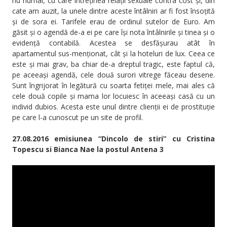
nu numai, cu care întreținea relații sexuale contra cost și, din
cate am auzit, la unele dintre aceste întâlniri ar fi fost însoțită
și de sora ei. Tarifele erau de ordinul sutelor de Euro. Am
găsit și o agendă de-a ei pe care își nota întâlnirile și tinea și o
evidență contabilă. Acestea se desfășurau atât în
apartamentul sus-menționat, cât și la hoteluri de lux. Ceea ce
este și mai grav, ba chiar de-a dreptul tragic, este faptul că,
pe aceeași agendă, cele două surori vitrege făceau desene.
Sunt îngrijorat în legătură cu soarta fetiței mele, mai ales că
cele două copile și mama lor locuiesc în aceeași casă cu un
individ dubios. Acesta este unul dintre clienții ei de prostituție
pe care l-a cunoscut pe un site de profil.
27.08.2016 emisiunea “Dincolo de stiri” cu Cristina
Topescu si Bianca Nae la postul Antena 3