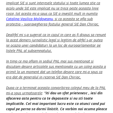
implicat SIE si sunt interesele statului si toate lumea stie ca
acolo unde SIE este implicat nu se trece peste aceasta linie
rosie, tot acesta mi-a spus ca SIE a investit mult in numita
Catalina Vasilica Moldoveanu
, si ca aceasta se afla sub
protectia – supravegherea fostului general SIE Dan Chiriac.
Dealtfel mi s-a sugerat ca in cazul in care as fi dispus sa renunt
la acest demers jurnalistic legal si legitim de altfel s-ar putea
ivi ocazia unei candidaturi la un loc de europarlamentar pe
listele PNL al subsemnatului.
In timp ce ma aflam in sediul PNL mai sus mentionat si
discutam despre articolele sus mentionate cu un coleg acesta a
primit la un moment dat un telefon despre care mi-a spus ca
era dat de generalul in rezerva SIE Dan Chiriac.
Dupa ce a terminat aceasta convorbirea colegul meu de la PNL
mi-a spus urmatoarele
:
“iti dau un sfat prietenesc , iesi din
afacerea asta pentru ca te depaseste si nu sti toate
implicatile. Cel mai important lucru este ca atunci cand pui
capul pe perna sa dormi linistit. Ce vorbim noi acuma pleaca