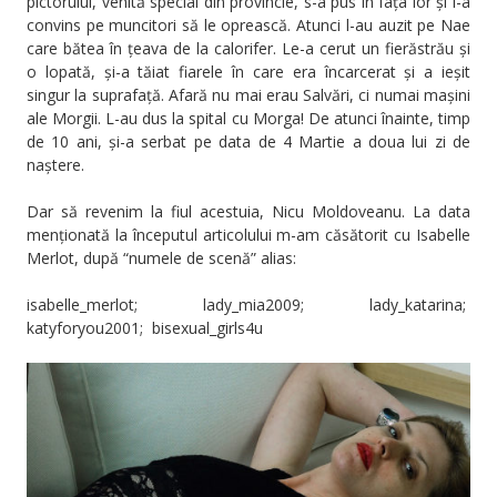
pictorului, venită special din provincie, s-a pus în fața lor și i-a
convins pe muncitori să le oprească. Atunci l-au auzit pe Nae
care bătea în țeava de la calorifer. Le-a cerut un fierăstrău și
o lopată, și-a tăiat fiarele în care era încarcerat și a ieșit
singur la suprafață. Afară nu mai erau Salvări, ci numai mașini
ale Morgii. L-au dus la spital cu Morga! De atunci înainte, timp
de 10 ani, și-a serbat pe data de 4 Martie a doua lui zi de
naștere.
Dar să revenim la fiul acestuia, Nicu Moldoveanu. La data
menționată la începutul articolului m-am căsătorit cu Isabelle
Merlot, după “numele de scenă” alias:
isabelle_merlot; lady_mia2009; lady_katarina;
katyforyou2001; bisexual_girls4u