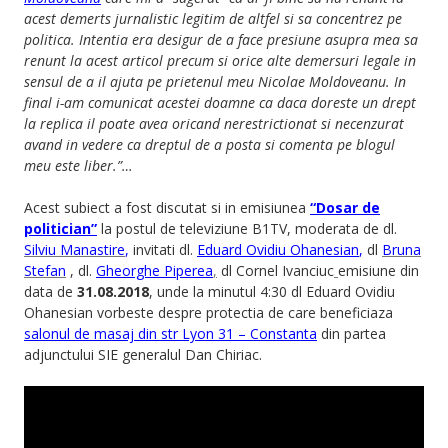
acest demerts jurnalistic legitim de altfel si sa concentrez pe
politica. Intentia era desigur de a face presiune asupra mea sa
renunt la acest articol precum si orice alte demersuri legale in
sensul de a il ajuta pe prietenul meu Nicolae Moldoveanu. In
final i-am comunicat acestei doamne ca daca doreste un drept
la replica il poate avea oricand nerestrictionat si necenzurat
avand in vedere ca dreptul de a posta si comenta pe blogul
meu este liber.”…
Acest subiect a fost discutat si in emisiunea
“Dosar de
politician”
la postul de televiziune B1TV, moderata de dl.
Silviu Manastire
,
invitati dl.
Eduard Ovidiu Ohanesian
,
dl
Bruna
Stefan
, dl.
Gheorghe Piperea
,
dl Cornel Ivanciuc
emisiune din
data de
31.08.2018
, unde la minutul 4:30 dl Eduard Ovidiu
Ohanesian vorbeste despre protectia de care beneficiaza
salonul de masaj din str Lyon 31 – Constanta
din partea
adjunctului SIE generalul Dan Chiriac.