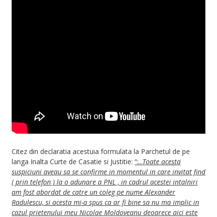
Citez din declaratia acestuia formulata la Parchetul de pe
langa Inalta Curte de Casatie si Justitie:
“:
..Toate acesta
suspiciuni aveau sa se confirme in momentul in care invitat find
( prin telefon ) la o adunare a PNL , in cadrul acestei intalniri
am fost abordat de catre un coleg pe nume Alexander
Radulescu, si acesta mi-a spus ca ar fi bine sa nu ma implic in
cazul prietenului meu Nicolae Moldoveanu deoarece aici este