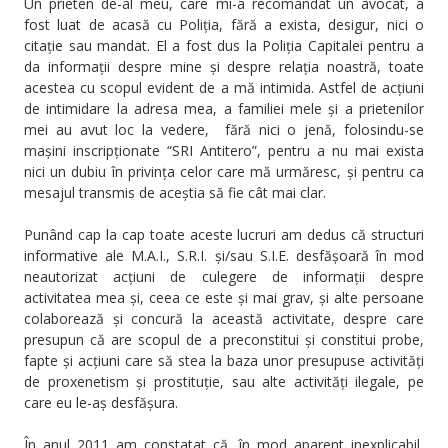
Un prieten de-al meu, care mi-a recomandat un avocat, a
fost luat de acasă cu Poliția, fără a exista, desigur, nici o
citație sau mandat. El a fost dus la Poliția Capitalei pentru a
da informații despre mine și despre relația noastră, toate
acestea cu scopul evident de a mă intimida. Astfel de acțiuni
de intimidare la adresa mea, a familiei mele și a prietenilor
mei au avut loc la vedere, fără nici o jenă, folosindu-se
mașini inscripționate “SRI Antitero”, pentru a nu mai exista
nici un dubiu în privința celor care mă urmăresc, și pentru ca
mesajul transmis de aceștia să fie cât mai clar.
Punând cap la cap toate aceste lucruri am dedus că structuri
informative ale M.A.I., S.R.I. și/sau S.I.E. desfășoară în mod
neautorizat acțiuni de culegere de informații despre
activitatea mea și, ceea ce este și mai grav, și alte persoane
colaborează și concură la această activitate, despre care
presupun că are scopul de a preconstitui și constitui probe,
fapte și acțiuni care să stea la baza unor presupuse activități
de proxenetism și prostituție, sau alte activități ilegale, pe
care eu le-aș desfășura.
În anul 2011 am constatat că, în mod aparent inexplicabil,