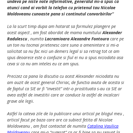
undeva pe niste note informative, generalul mi-a spus ca
atunci cand ai vorbit la telefon cu prietenul tau Nicolae
Moldoveanu cunoaste pana si continutul convorbirilor”
La la scurt timp dupa am hotarat sa formulez plangere pe
acest aspect , am fost abordat de mama numitului
Alexander
Radulescu
, numita
Lacramioara Alexandre Fontoura
care pe
un ton nu tocmai prietenesc care suna a amenintare si mi-a
solicitat sa nu fac nici un demers legal si sa retrag tot ce am
spus deoarece este o confuzie si fiul ei nu a spus niciodata asa
ceva si ca nu am inteles eu ce am spus.
Precizez ca pana la discutia cu acest Alexander niciodata nu
am auzit de acest general Chiriac, de functia avuta de acesta si
de faptul ca SIE ar fi “investit” intr-o prostituata s-au ca SIE ar
avea astfel de investitii care ar conduce la astfel de incalcari
grave ale legii.
Astfel la cateva zile de la publicare unui articol pe blogul meu ,
articol facut pe baza care are ca subiect fetita dl Nicolae
Moldoveanu , am fost contactat de numita
Catalina Vasilica
Moldoveanu
care mi-a “sugerat” ca ar fi bine sa nu renunt la