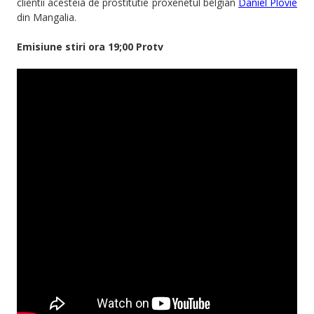
clientii acesteia de prostitutie proxenetul belgian
Daniel Plovie
din Mangalia.
Emisiune stiri ora 19;00 Protv