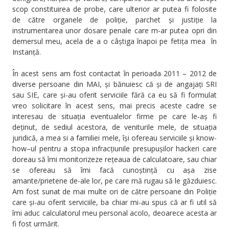
scop constituirea de probe, care ulterior ar putea fi folosite
de către organele de poliție, parchet și justiție la
instrumentarea unor dosare penale care m-ar putea opri din
demersul meu, acela de a o câștiga înapoi pe fetița mea în
Instanță.
În acest sens am fost contactat în perioada 2011 – 2012 de
diverse persoane din MAI, și bănuiesc că și de angajați SRI
sau SIE, care și-au oferit serviciile fără ca eu să fi formulat
vreo solicitare în acest sens, mai precis aceste cadre se
interesau de situația eventualelor firme pe care le-aș fi
deținut, de sediul acestora, de veniturile mele, de situația
juridică, a mea si a familiei mele, își ofereau serviciile și know-
how–ul pentru a stopa infracțiunile presupușilor hackeri care
doreau să îmi monitorizeze rețeaua de calculatoare, sau chiar
se ofereau să îmi facă cunoștință cu așa zise
amante/prietene de-ale lor, pe care mă rugau să le găzduiesc.
Am fost sunat de mai multe ori de către persoane din Poliție
care și-au oferit serviciile, ba chiar mi-au spus că ar fi util să
îmi aduc calculatorul meu personal acolo, deoarece acesta ar
fi fost urmărit.