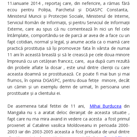
11.ianuarie 2014 , reportaj care, din nefericire, a rămas fără
ecou pentru Poliția, Parchetul și DGASPC Constanta,
Ministerul Muncii și Protecției Sociale, Ministerul de Interne,
Serviciul Român de Informații, și pentru Serviciul de Informații
Externe, care au spus că nu comentează în nici un fel cele
întâmplate, comportându-se de parcă ar avea de a face cu un
fapt cotidian, normal și legal, și anume acela ca o mamă care
practică prostituția să își promoveze fata în vârsta de numai
11 ani în această breaslă și să le crească pe cele doua minore
împreună cu un cetățean francez, care, așa după cum rezultă
din probele aflate la dosar , este unul dintre clienții cu care
aceasta doamnă se prostituează. Ce poate fi mai bun și mai
frumos, în opinia DGASPC, pentru doua fetițe minore, decât
un cămin și un exemplu demn de urmat, în persoana unei
prostituate și a clientului ei.
De asemenea tatal fetitei de 11 ani,
Mihai Burducea
din
Mangalia nu s a aratat deloc deranjat de aceasta situatie ,
fapt care nu ma mira avand in vedere ca acesta a fost primul
proxenet al Catalinei vasilica Moldoveanu in perioada 2000-
2003 iar din 2003-2005 aceasta a fost preluata de unul dintre