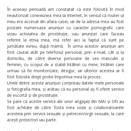
În aceeași perioadă am constatat că este folosită în mod
neautorizat conexiunea mea la Internet, în sensul că router-ul
meu era accesat din afara casei, iar de la adresa mea au fost
postate numeroase anunțuri cu caracter pornografic care
vizau activiatea de prostituție, sau anunțuri care faceau
referire la etnia mea, mă refer aici la faptul că sunt pe
jumătate evreu, după mamă. În urma acestor anunțuri am
fost căutat atât pe telefonul personal, prin e-mail, cât și la
domiciliu, de către diverse persoane de sex masculin și
feminin, cu scopul de a stabili întâlniri cu mine, întâlniri care
urmau să fie monitorizate, desigur, iar ulterior acestea ar fi
fost folosite drept probe împotriva mea la proces.
Unele dintre aceste anunțuri conțineau datele mele personale
și fotografia mea, și arătau că eu personal aș fi oferit servicii
de escortă și de prostituție.
Se pare că aceste servicii ale unor angajați din MAI și SRI au
fost achitate de către fosta mea soție și colaboratoarele
acesteia prin servicii sexuale și petreceri/orgii sexuale, la care
acești protectori iau parte.