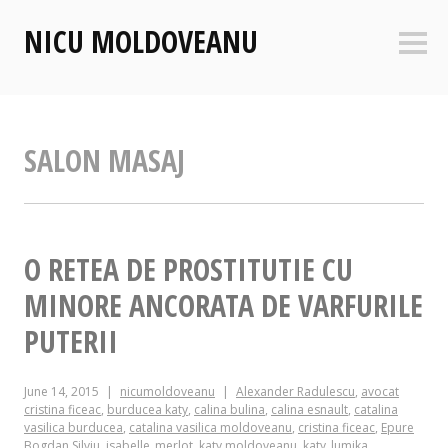
Skip
NICU MOLDOVEANU
to
Sideb
content
SALON MASAJ
O RETEA DE PROSTITUTIE CU
MINORE ANCORATA DE VARFURILE
PUTERII
June 14, 2015
nicumoldoveanu
Alexander Radulescu
,
avocat
cristina ficeac
,
burducea katy
,
calina bulina
,
calina esnault
,
catalina
vasilica burducea
,
catalina vasilica moldoveanu
,
cristina ficeac
,
Epure
Bogdan Silviu
,
isabelle_merlot
,
katy moldoveanu
,
katy_lumika
,