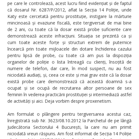
pe care le controlează, acest lucru fiind evidențiat și de faptul
că dosarul Nr. 6287/P/2012, aflat la Secția 14 Poliție, unde
Katy este cercetată pentru prostituție, instigare la mărturie
mincinoasă și evaziune fiscală, este tergiversat de mai bine
de 2 ani, cu toate că la dosar există probe suficiente care
demonstrează aceste infracțiuni. Situația se prezintă ca și
cum toate aceste forțe și structuri extrem de puternice
încearcă prin toate mijloacele din dotare închiderea cazului
pentru lipsă de probe, cu toate că am pus la dispoziția
organelor de poliție o lista întreagă cu clienți, însoțită de
numere de telefon, dar care, în mod suspect, nu au fost
niciodată audiați, și, ceea ce este și mai grav este că la dosar
există probe care demonstrează că această doamnă s-a
ocupat și se ocupă de recrutarea altor persoane de sex
feminin în vederea practicării prostituției și intermediază astfel
de activități și aici. Deja vorbim despre proxenetism.
Am formulat o plângere pentru tergiversarea acestui caz,
înregistrată sub Nr. 3623/08.10.2012 la Parchetul de pe lângă
Judecătoria Sectorului 4 București, la care nu am primit
niciodată vreun răspuns. Am fost informat de Secția 14 Poliție