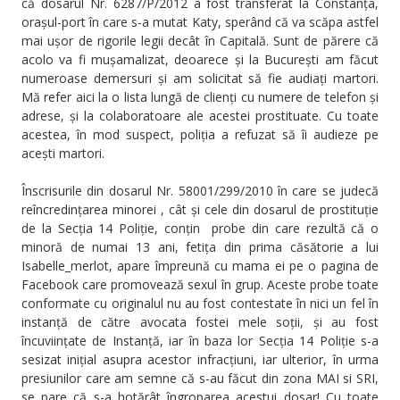
că dosarul Nr. 6287/P/2012 a fost transferat la Constanța,
orașul-port în care s-a mutat Katy, sperând că va scăpa astfel
mai ușor de rigorile legii decât în Capitală. Sunt de părere că
acolo va fi mușamalizat, deoarece și la București am făcut
numeroase demersuri și am solicitat să fie audiați martori.
Mă refer aici la o lista lungă de clienți cu numere de telefon și
adrese, și la colaboratoare ale acestei prostituate. Cu toate
acestea, în mod suspect, poliția a refuzat să îi audieze pe
acești martori.
Înscrisurile din dosarul Nr. 58001/299/2010 în care se judecă
reîncredințarea minorei , cât și cele din dosarul de prostituție
de la Secția 14 Poliție, conțin probe din care rezultă că o
minoră de numai 13 ani, fetița din prima căsătorie a lui
Isabelle_merlot, apare împreună cu mama ei pe o pagina de
Facebook care promovează sexul în grup. Aceste probe toate
conformate cu originalul nu au fost contestate în nici un fel în
instanță de către avocata fostei mele soții, și au fost
încuviințate de Instanță, iar în baza lor Secția 14 Poliție s-a
sesizat inițial asupra acestor infracțiuni, iar ulterior, în urma
presiunilor care am semne că s-au făcut din zona MAI si SRI,
se pare că s-a hotărât îngroparea acestui dosar! Cu toate