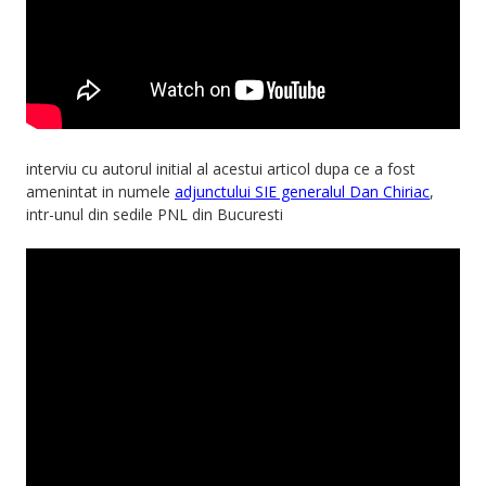
interviu cu autorul initial al acestui articol dupa ce a fost
amenintat in numele
adjunctului SIE generalul Dan Chiriac
,
intr-unul din sedile PNL din Bucuresti