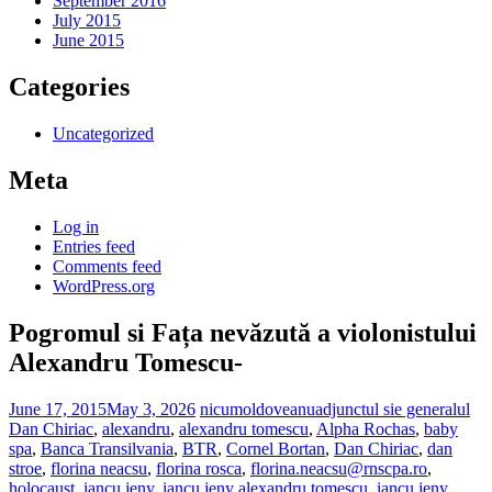
September 2016
July 2015
June 2015
Categories
Uncategorized
Meta
Log in
Entries feed
Comments feed
WordPress.org
Pogromul si Fața nevăzută a violonistului
Alexandru Tomescu-
June 17, 2015
May 3, 2026
nicumoldoveanu
adjunctul sie generalul
Dan Chiriac
,
alexandru
,
alexandru tomescu
,
Alpha Rochas
,
baby
spa
,
Banca Transilvania
,
BTR
,
Cornel Bortan
,
Dan Chiriac
,
dan
stroe
,
florina neacsu
,
florina rosca
,
florina.neacsu@rnscpa.ro
,
holocaust
,
iancu jeny
,
iancu jeny alexandru tomescu
,
iancu jeny