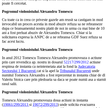
poate fi cercetat.
Pogromul violonistului Alexandru Tomescu
Cu toate ca in ceea ce priveste gazele am reusit sa castigam in mod
irevocabil un proces acestia in mod abuziv refuza sa ne rebranseze
dupa ce bransamentul nostru platit de noi in urma cu mai bine de 10
ani a fost preluat abuziv de Alexandru Tomescu. Chiar si la
solicitarea expresa la ANPC de a ne rebransa GDF Suez refuza sa
fac acest lucru.
Pogromul violonistului Alexandru Tomescu
In anul 2012 Tomescu Tomescu Alexandru promoveaza o actiune
prin care revendica ap. nostru in dosarul
52217/299/2012
actiune
respinsa de instanta ca neintemeiata atat la fond la
Judecatoria
Sectorului 1 Bucuresti
cat si la apel la
Tribunalul Bucuresti
unde
numitul Tomescu Alexandru a fost reprezentat in instanta chiar de dl
Valeriu Stoica care prin pledoaria sa daca se poate numii asa a starnit
rasul salii.
Pogromul violonistului Alexandru Tomescu
Tomescu Alexandru promoveaza doua actiuni in instanta
(
19061/299/2013
si
19072/299/2013
) unde solicita evacuarea