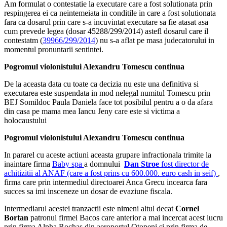
Am formulat o contestatie la executare care a fost solutionata prin
respingerea ei ca neintemeiata in conditile in care a fost solutionata
fara ca dosarul prin care s-a incuvintat executare sa fie atasat asa
cum prevede legea (dosar 45288/299/2014) astefl dosarul care il
contestatm (
39966/299/2014
) nu s-a aflat pe masa judecatorului in
momentul pronuntarii sentintei.
Pogromul violonistului Alexandru Tomescu continua
De la aceasta data cu toate ca decizia nu este una definitiva si
executarea este suspendata in mod nelegal numitul Tomescu prin
BEJ Somildoc Paula Daniela face tot posibilul pentru a o da afara
din casa pe mama mea Iancu Jeny care este si victima a
holocaustului
Pogromul violonistului Alexandru Tomescu continua
In pararel cu aceste actiuni aceasta grupare infractionala trimite la
inaintare firma
Baby spa
a domnului
Dan Stroe
fost director de
achitizitii al ANAF (care a fost prins cu 600.000. euro cash in seif)
,
firma care prin intermediul directoarei Anca Grecu incearca fara
succes sa imi insceneze un dosar de evaziune fiscala.
Intermediarul acestei tranzactii este nimeni altul decat
Cornel
Bortan
patronul firmei Bacos care anterior a mai incercat acest lucru
prin firma Alpha Rochas din aeroportul Otopeni si prin firma de