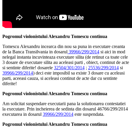
Pogromul violonistului Alexandru Tomescu continua
Tomescu Alexandru incearca din nou sa puna in executare creanta
de la Banca Transilvania in dosarul
39966/299/2014
si aici in mod
nelegal instanta incuvinteaza executare silita (de retinut ca toate cele
3 dosare de executare silita au aceleasi parti , obiect, continut de acte
si sentinte diferite! dosarele
32504/301/2014
;
25536/299/2014
si
39966/299/2014
) deci este imposibil sa existe 3 dosare cu aceleasi
parti, aceeasi cauza, si aceleasi continut de acte dar cu sentinte
diferite!
Pogromul violonistului Alexandru Tomescu continua
Am solicitat suspendare executarii pana la solutionarea contestatiei
la executare. Prin incheierea de sedinta din dosarul 46766/299/2014
executarea in dosarul
39966/299/2014
este suspendata.
Pogromul violonistului Alexandru Tomescu continua