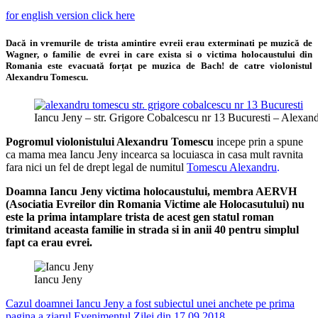
for english version click here
Dacă in vremurile de trista amintire evreii erau exterminati pe muzică de
Wagner, o familie de evrei in care exista si o victima holocaustului din
Romania este evacuată forțat pe muzica de Bach! de catre violonistul
Alexandru Tomescu.
Iancu Jeny – str. Grigore Cobalcescu nr 13 Bucuresti – Alexa
Pogromul violonistului Alexandru Tomescu
incepe prin a spune
ca mama mea Iancu Jeny incearca sa locuiasca in casa mult ravnita
fara nici un fel de drept legal de numitul
Tomescu Alexandru
.
Doamna Iancu Jeny victima holocaustului, membra AERVH
(Asociatia Evreilor din Romania Victime ale Holocasutului) nu
este la prima intamplare trista de acest gen statul roman
trimitand aceasta familie in strada si in anii 40 pentru simplul
fapt ca erau evrei.
Iancu Jeny
Cazul doamnei Iancu Jeny a fost subiectul unei anchete pe prima
pagina a ziarul Evenimentul Zilei din 17.09.2018