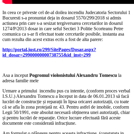
In ceea ce priveste cel de-al doilea incendiu Judecatoria Sectorului 1
Bucuresti s-a pronuntat deja in dosarul 5570/299/2018 si admis
actiunea prin care s-a sesizat tergiversarea cercetarilor in dosarul
1274/P/2013 dosar in care seful Sectiei 3 Politie Scorteanu Petre
comunica ca s-ar fi efectuat toate cercetarile posibile, instanta asa
cum rezulta din acest extras ecris a fost de alta parere:
http://portal.just.ro/299/SitePages/Dosar.aspx?
id_dosar=29900000000738755&id_inst=299
Asa a inceput
Pogromul violonistului Alexandru Tomescu
la
adresa familie mele
Urmare a primului incendiu pus cu intentie, (conform proces verbal
I.S.U.) Alexandru Tomescu a început in data de 06.01.2013 să facă
lucrări de construcție și reparații în lipsa oricarei autorizații, cu toate
că se afla în zona protejată nr. 43. Pentru astfel de imobile, conform
Legii 50/1991, este absolut necesară obținerea unei autorizații, chiar
și pentru lucrări de reparație. Orice lucrare efectuată fără aceste
documente este considerată infracțiune.
Am formulat o plângere pentru aceasta infracțiune, (constatata in