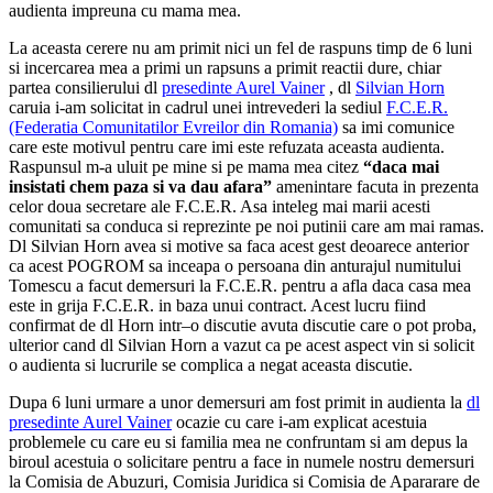
audienta impreuna cu mama mea.
La aceasta cerere nu am primit nici un fel de raspuns timp de 6 luni
si incercarea mea a primi un rapsuns a primit reactii dure, chiar
partea consilierului dl
presedinte Aurel Vainer
, dl
Silvian Horn
caruia i-am solicitat in cadrul unei intrevederi la sediul
F.C.E.R.
(Federatia Comunitatilor Evreilor din Romania)
sa imi comunice
care este motivul pentru care imi este refuzata aceasta audienta.
Raspunsul m-a uluit pe mine si pe mama mea citez
“daca mai
insistati chem paza si va dau afara”
amenintare facuta in prezenta
celor doua secretare ale
F.C.E.R.
Asa inteleg mai marii acesti
comunitati sa conduca si reprezinte pe noi putinii care am mai ramas.
D
l Silvian Horn
avea si motive sa faca acest gest deoarece anterior
ca acest POGROM sa inceapa o persoana din anturajul numitului
Tomescu a facut demersuri la
F.C.E.R.
pentru a afla daca casa mea
este in grija
F.C.E.R. i
n baza unui contract. Acest lucru fiind
confirmat de dl Horn intr–o discutie avuta discutie care o pot proba,
ulterior cand
dl Silvian Horn
a vazut ca pe acest aspect vin si solicit
o audienta si lucrurile se complica a negat aceasta discutie.
Dupa 6 luni urmare a unor demersuri am fost primit in audienta la
dl
presedinte Aurel Vainer
ocazie cu care i-am explicat acestuia
problemele cu care eu si familia mea ne confruntam si am depus la
biroul acestuia o solicitare pentru a face in numele nostru demersuri
la Comisia de Abuzuri, Comisia Juridica si Comisia de Apararare de