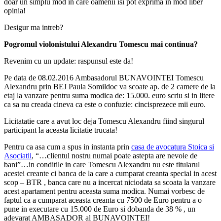
doar un simplu mod in care oamenii isi pot exprima in mod liber
opinia!
Desigur ma intreb?
Pogromul violonistului Alexandru Tomescu mai continua?
Revenim cu un update: raspunsul este da!
Pe data de 08.02.2016 Ambasadorul BUNAVOINTEI Tomescu
Alexandru prin BEJ Paula Somildoc va scoate ap. de 2 camere de la
etaj la vanzare pentru suma modica de: 15.000. euro scriu si in litere
ca sa nu creada cineva ca este o confuzie:
cincisprezece
mii euro.
Licitatatie care a avut loc deja Tomescu Alexandru fiind singurul
participant la aceasta licitatie trucata!
Pentru ca asa cum a spus in instanta prin
casa de avocatura Stoica si
Asociatii
, “…clientul nostru numai poate astepta are nevoie de
bani”…in conditile in care Tomescu Alexandru nu este titularul
acestei creante ci banca de la care a cumparat creanta special in acest
scop – BTR , banca care nu a incercat niciodata sa scoata la vanzare
acest apartament pentru aceasta suma modica. Numai vorbesc de
faptul ca a cumparat aceasta creanta cu 7500 de Euro pentru a o
pune in executare cu 15.000 de Euro si dobanda de 38 % , un
adevarat AMBASADOR al BUNAVOINTEI!