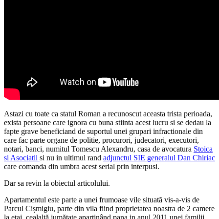
Astazi cu toate ca statul Roman a recunoscut aceasta trista perioada,
exista persoane care ignora cu buna stiinta acest lucru si se dedau la
fapte grave beneficiand de suportul unei grupari infractionale din
care fac parte organe de politie, procurori, judecatori, executori,
notari, banci, numitul Tomescu Alexandru, casa de avocatura
Stoica
si Asociatii
si nu in ultimul rand
adjunctul SIE generalul Dan Chiriac
care comanda din umbra acest serial prin interpusi.
Dar sa revin la obiectul articolului.
Apartamentul este parte a unei frumoase vile situată vis-a-vis de
Parcul Cișmigiu, parte din vila fiind proprietatea noastra de 2 camere
la etaj, cealaltă jumătate aparținând pana in anul 2011 unei familii