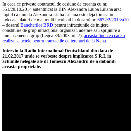
In ceea ce priveste contractul de cesiune de creanta cu nr.
551/28.10.2014 autentificat la BIN Alexandra Liuba Liliana arat
faptul ca numita Alexandra Liuba Liliana este deja trimisa in
judecata alaturi de mai multi inculpati in dosarul nr.
6632/2/2013/a10
– dosarul
Bancherilor BRD
pentru infractiunile de iniţiere,
constituire de grup infracţional organizat, aderare sau sprijinire a
unui asemenea grup (Legea 39/2003 art. 7),
aceasta find cea care a
realizat si actele pentru tranzactile cu terenuri de la Nana.
Interviu la Radio International Deutschland din data de
21.02.2017 unde se vorbeste despre implicarea S.R.I. in
actiunile nelegale ale dl Tomescu Alexandru de a dobandi
aceasta proprietate.