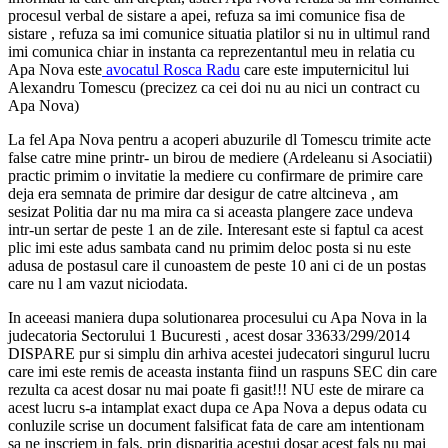
procesul verbal de sistare a apei, refuza sa imi comunice fisa de
sistare , refuza sa imi comunice situatia platilor si nu in ultimul rand
imi comunica chiar in instanta ca reprezentantul meu in relatia cu
Apa Nova este
avocatul Rosca Radu
care este imputernicitul lui
Alexandru Tomescu (precizez ca cei doi nu au nici un contract cu
Apa Nova)
La fel Apa Nova pentru a acoperi abuzurile dl Tomescu trimite acte
false catre mine printr- un birou de mediere (Ardeleanu si Asociatii)
practic primim o invitatie la mediere cu confirmare de primire care
deja era semnata de primire dar desigur de catre altcineva , am
sesizat Politia dar nu ma mira ca si aceasta plangere zace undeva
intr-un sertar de peste 1 an de zile. Interesant este si faptul ca acest
plic imi este adus sambata cand nu primim deloc posta si nu este
adusa de postasul care il cunoastem de peste 10 ani ci de un postas
care nu l am vazut niciodata.
In aceeasi maniera dupa solutionarea procesului cu Apa Nova in la
judecatoria Sectorului 1 Bucuresti , acest dosar 33633/299/2014
DISPARE pur si simplu din arhiva acestei judecatori singurul lucru
care imi este remis de aceasta instanta fiind un raspuns SEC din care
rezulta ca acest dosar nu mai poate fi gasit!!! NU este de mirare ca
acest lucru s-a intamplat exact dupa ce Apa Nova a depus odata cu
conluzile scrise un document falsificat fata de care am intentionam
sa ne inscriem in fals, prin disparitia acestui dosar acest fals nu mai