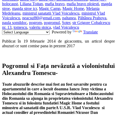
holocaust
,
Liliana Toitan
,
mafia bravo
,
mafia bravo ploiesti
,
magda
stroe
,
magda stroe icr
,
Magic Camp
,
Magic Home
,
Melania
Medeleanu
,
ministrul sanatatii Vlad Voiculescu
,
ministrul Vlad
Voiculescu
,
neacsuf80@gmail.com
,
paltanea
,
Păltânea Prahova
,
paula somildoc
,
pogrom
,
pogromul
,
Soter
,
str Grigore Cobalcescu
nr. 13
,
tomescu
,
valeriu stoica
,
vlad Voiculescu
Powered by
Translate
Publicat în 19 februarie 2014 de gicacontra, un articol despre
abuzuri ce sunt comise pana in prezent 2017
Pogromul si Fața nevăzută a violonistului
Alexandru Tomescu-
Toate abuzurile descrise mai fost au fost savarsite pentru ca
apartamentul in care a locuit doamna Iancu Jeny victima a
Holocaustului din Romania si Supravietuitoare a Holocaustului
din Romania sa ajunga in proprietatea violonistului Alexandru
Tomescu si in folosinta fundatiei Magic Home a fostului
minustru al sanatatii din parteA U.S.R. Vlad Voculescu si
actual consilier al presedintelui Romaniei Nicusor Dan