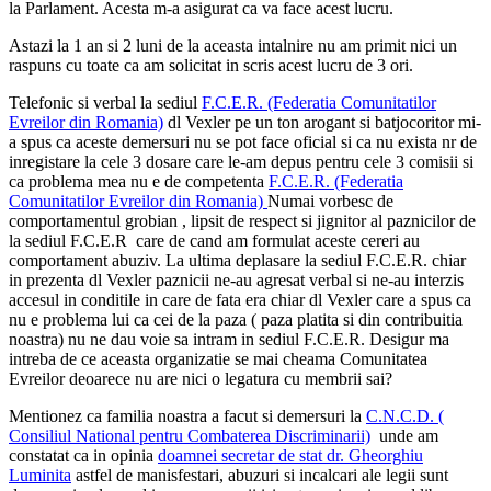
la Parlament. Acesta m-a asigurat ca va face acest lucru.
Astazi la 1 an si 2 luni de la aceasta intalnire nu am primit nici un
raspuns cu toate ca am solicitat in scris acest lucru de 3 ori.
Telefonic si verbal la sediul
F.C.E.R. (Federatia Comunitatilor
Evreilor din Romania)
dl Vexler pe un ton arogant si batjocoritor mi-
a spus ca aceste demersuri nu se pot face oficial si ca nu exista nr de
inregistare la cele 3 dosare care le-am depus pentru cele 3 comisii si
ca problema mea nu e de competenta
F.C.E.R. (Federatia
Comunitatilor Evreilor din Romania)
Numai vorbesc de
comportamentul grobian , lipsit de respect si jignitor al paznicilor de
la sedi
ul F.C.E.R
care de cand am formulat aceste cereri au
comportament abuziv. La ultima deplasare la sediul
F.C.E.R.
chiar
in prezenta dl Vexler paznicii ne-au agresat verbal si ne-au interzis
accesul in conditile in care de fata era chiar dl Vexler care a spus ca
nu e problema lui ca cei de la paza ( paza platita si din contribuitia
noastra) nu ne dau voie sa intram in sediu
l F.C.E.R. D
esigur ma
intreba de ce aceasta organizatie se mai cheama Comunitatea
Evreilor deoarece nu are nici o legatura cu membrii sai?
Mentionez ca familia noastra a facut si demersuri la
C.N.C.D. (
Consiliul National pentru Combaterea Discriminarii)
unde am
constatat ca in opinia
doamnei secretar de stat dr. Gheorghiu
Luminita
astfel de manisfestari, abuzuri si incalcari ale legii sunt