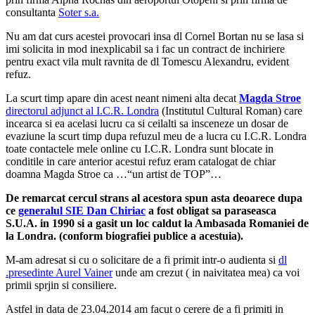
consultanta
Soter s.a.
Nu am dat curs acestei provocari insa dl Cornel Bortan nu se lasa si
imi solicita in mod inexplicabil sa i fac un contract de inchiriere
pentru exact vila mult ravnita de dl Tomescu Alexandru, evident
refuz.
La scurt timp apare din acest neant nimeni alta decat
Magda Stroe
directorul adjunct al I.C.R. Londra
(Institutul Cultural Roman) care
incearca si ea acelasi lucru ca si ceilalti sa insceneze un dosar de
evaziune la scurt timp dupa refuzul meu de a lucra cu I.C.R. Londra
toate contactele mele online cu I.C.R. Londra sunt blocate in
conditile in care anterior acestui refuz eram catalogat de chiar
doamna Magda Stroe ca …“un artist de TOP”…
De remarcat cercul strans al acestora spun asta deoarece dupa
ce
generalul SIE Dan Chiriac
a fost obligat sa paraseasca
S.U.A. in 1990 si a gasit un loc caldut la Ambasada Romaniei de
la Londra. (conform biografiei publice a acestuia).
M-am adresat si cu o solicitare de a fi primit intr-o audienta si
dl
.presedinte Aurel Vainer
unde am crezut ( in naivitatea mea) ca voi
primii sprjin si consiliere.
Astfel in data de 23.04.2014 am facut o cerere de a fi primiti in