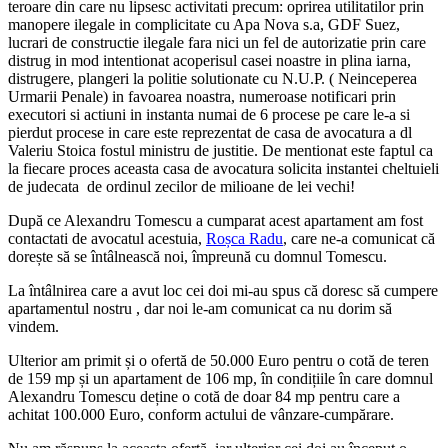
teroare din care nu lipsesc activitati precum: oprirea utilitatilor prin
manopere ilegale in complicitate cu Apa Nova s.a, GDF Suez,
lucrari de constructie ilegale fara nici un fel de autorizatie prin care
distrug in mod intentionat acoperisul casei noastre in plina iarna,
distrugere, plangeri la politie solutionate cu N.U.P. ( Neinceperea
Urmarii Penale) in favoarea noastra, numeroase notificari prin
executori si actiuni in instanta numai de 6 procese pe care le-a si
pierdut procese in care este reprezentat de casa de avocatura a dl
Valeriu Stoica fostul ministru de justitie. De mentionat este faptul ca
la fiecare proces aceasta casa de avocatura solicita instantei cheltuieli
de judecata de ordinul zecilor de milioane de lei vechi!
După ce Alexandru Tomescu a cumparat acest apartament am fost
contactati de avocatul acestuia,
Roșca Radu
, care ne-a comunicat că
dorește să se întâlnească noi, împreună cu domnul Tomescu.
La întâlnirea care a avut loc cei doi mi-au spus că doresc să cumpere
apartamentul nostru , dar noi le-am comunicat ca nu dorim să
vindem.
Ulterior am primit și o ofertă de 50.000 Euro pentru o cotă de teren
de 159 mp și un apartament de 106 mp, în condițiile în care domnul
Alexandru Tomescu deține o cotă de doar 84 mp pentru care a
achitat 100.000 Euro, conform actului de vânzare-cumpărare.