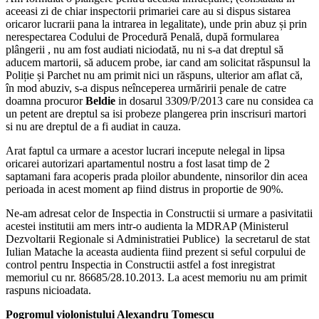
aceeasi zi de chiar inspectorii primariei care au si dispus sistarea
oricaror lucrarii pana la intrarea in legalitate), unde prin abuz și prin
nerespectarea Codului de Procedură Penală, după formularea
plângerii , nu am fost audiati niciodată, nu ni s-a dat dreptul să
aducem martorii, să aducem probe, iar cand am solicitat răspunsul la
Poliție și Parchet nu am primit nici un răspuns, ulterior am aflat că,
în mod abuziv, s-a dispus neînceperea urmăririi penale de catre
doamna procuror
Beldie
in dosarul 3309/P/2013 care nu considea ca
un petent are dreptul sa isi probeze plangerea prin inscrisuri martori
si nu are dreptul de a fi audiat in cauza.
Arat faptul ca urmare a acestor lucrari incepute nelegal in lipsa
oricarei autorizari apartamentul nostru a fost lasat timp de 2
saptamani fara acoperis prada ploilor abundente, ninsorilor din acea
perioada in acest moment ap fiind distrus in proportie de 90%.
Ne-am adresat celor de Inspectia in Constructii si urmare a pasivitatii
acestei institutii am mers intr-o audienta la MDRAP (Ministerul
Dezvoltarii Regionale si Administratiei Publice) la secretarul de stat
Iulian Matache la aceasta audienta fiind prezent si seful corpului de
control pentru Inspectia in Constructii astfel a fost inregistrat
memoriul cu nr. 86685/28.10.2013. La acest memoriu nu am primit
raspuns nicioadata.
Pogromul violonistului Alexandru Tomescu