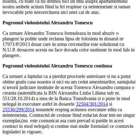
noastra, cu toate ca nu detinea nici un titlu asupra apartamentului
nostru ambele actiuni fiind la fel respinse ca neintemeiate si raman
irevocabile prin neexercitarea nici unei cai de atac.
Pogromul violonistului Alexandru Tomescu
Ca urmare Alexandru Tomescu formuleaza in mod abuziv o
plangere la politie unde reclama lipsa de folosinta in dosarul nr
17971/P/2013 dosar care in urma cercetarilor este solutionat cu
N.U.P. deoacere acesta nu face dovada celor sustinute in mod fals in
plangere.
Pogromul violonistului Alexandru Tomescu continua
Ca urmare a faptului ca a pierdut procesele anterioare si nu a putut
obtine gratis casa noastra si nici nu am cedat amenintarilor, santajului
si terorii judiciare instituite de acesta Tomescu Alexandru cumpara o
creanta (autentificata la BIN Alexandra Liuba Liliana sub nr.
551/28.10.2014) a mea de la Banca Transilvania si o pune in mod
nelegal in executare astfel in dosarele
32504/301/2014
si
25536/299/2014
instantele resping actiunea executare silita ca
neintemeiata. Contractul de cesiune fiind redactat doar intr-un singur
exemplar,(nu este comunicat asa cum prevad si partile in acest
contract in mod nelegal) si contine mai multe formulari ce contravin
legislatiei in vigoare.