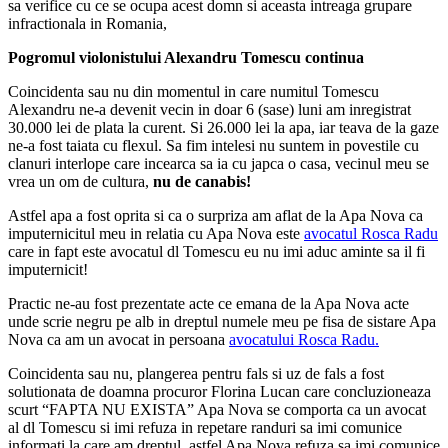
sa verifice cu ce se ocupa acest domn si aceasta intreaga grupare
infractionala in Romania,
Pogromul violonistului Alexandru Tomescu continua
Coincidenta sau nu din momentul in care numitul Tomescu
Alexandru ne-a devenit vecin in doar 6 (sase) luni am inregistrat
30.000 lei de plata la curent. Si 26.000 lei la apa, iar teava de la gaze
ne-a fost taiata cu flexul. Sa fim intelesi nu suntem in povestile cu
clanuri interlope care incearca sa ia cu japca o casa, vecinul meu se
vrea un om de cultura,
nu de canabis!
Astfel apa a fost oprita si ca o surpriza am aflat de la Apa Nova ca
imputernicitul meu in relatia cu Apa Nova este
avocatul Rosca Radu
care in fapt este avocatul dl Tomescu eu nu imi aduc aminte sa il fi
imputernicit!
Practic ne-au fost prezentate acte ce emana de la Apa Nova acte
unde scrie negru pe alb in dreptul numele meu pe fisa de sistare Apa
Nova ca am un avocat in persoana
avocatului Rosca Radu.
Coincidenta sau nu, plangerea pentru fals si uz de fals a fost
solutionata de doamna procuror Florina Lucan care concluzioneaza
scurt “FAPTA NU EXISTA” Apa Nova se comporta ca un avocat
al dl Tomescu si imi refuza in repetare randuri sa imi comunice
informati la care am dreptul, astfel Apa Nova refuza sa imi comunice