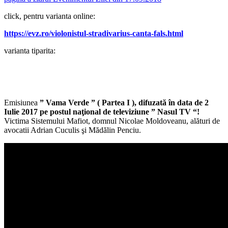
click, pentru varianta online:
https://evz.ro/violonistul-stradivarius-canta-fals.html
varianta tiparita:
Emisiunea
” Vama Verde ” ( Partea I ), difuzată în data de 2
Iulie 2017 pe postul naţional de televiziune ” Nasul TV “!
Victima Sistemului Mafiot, domnul Nicolae Moldoveanu, alături de
avocatii Adrian Cuculis şi Mădălin Penciu.