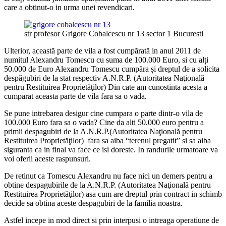
care a obtinut-o in urma unei revendicari.
str profesor Grigore Cobalcescu nr 13 sector 1 Bucuresti
Ulterior, această parte de vila a fost cumpărată in anul 2011 de
numitul Alexandru Tomescu cu suma de 100.000 Euro, si cu alți
50.000 de Euro Alexandru Tomescu cumpăra și dreptul de a solicita
despăgubiri de la stat respectiv A.N.R.P. (
Autoritatea Naţională
pentru Restituirea Proprietăţilor
) Din cate am cunostinta acesta a
cumparat aceasta parte de vila fara sa o vada.
Se pune intrebarea desigur cine cumpara o parte dintr-o vila de
100.000 Euro fara sa o vada? Cine da alti 50.000 euro pentru a
primii despagubiri de la A.N.R.P.(
Autoritatea Naţională pentru
Restituirea Proprietăţilor
) fara sa aiba “terenul pregatit” si sa aiba
siguranta ca in final va face ce isi doreste. In randurile urmatoare va
voi oferii aceste raspunsuri.
De retinut ca Tomescu Alexandru nu face nici un demers pentru a
obtine despagubirile de la A.N.R.P. (
Autoritatea Naţională pentru
Restituirea Proprietăţilor
) asa cum are dreptul prin contract in schimb
decide sa obtina aceste despagubiri de la familia noastra.
Astfel incepe in mod direct si prin interpusi o intreaga operatiune de