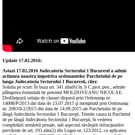
Update 17.02.2016:
Astazi 17.02.2016 Judecatoria Sectorului 1 Bucuresti a admis
actiunea noastra impotriva ordonantelor Parchetului de pe
langa Judecatoria Sectorului 1 Bucuresti, citez
:
Solutia pe scurt: În baza art. 341 alin(6) lit. b C.proc.pen., admite
plângerea formulată de petentul MOLDOVEANU NICOLAE.
Desfiinţează soluţia de clasare dispusă prin Ordonanţa nr.
14008/P/2013 din data de 23.07.2015 şi menţinută prin Ordonanţa
nr. 2083/ll-2/2015 din data de 14.09.2015 ale Parchetului de pe
lâng
ă Judecătoria Sectorului 1 Bucureşti. Trimite cauza la Parchetul
de pe lângă Judecătoria Sectorului 1 Bucureşti, în vederea
completării urmăririi penale, sub aspectul săvârşirii infracţiunilor
prevăzute de art. 193 alin(2) din Legea nr. 123/2012, cu aplicarea