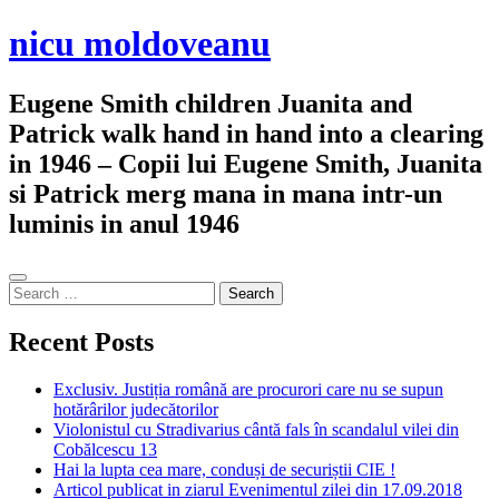
Skip
nicu moldoveanu
to
content
Eugene Smith children Juanita and
Patrick walk hand in hand into a clearing
in 1946 – Copii lui Eugene Smith, Juanita
si Patrick merg mana in mana intr-un
luminis in anul 1946
Sidebar
Search
for:
Recent Posts
Exclusiv. Justiția română are procurori care nu se supun
hotărârilor judecătorilor
Violonistul cu Stradivarius cântă fals în scandalul vilei din
Cobălcescu 13
Hai la lupta cea mare, conduși de securiștii CIE !
Articol publicat in ziarul Evenimentul zilei din 17.09.2018