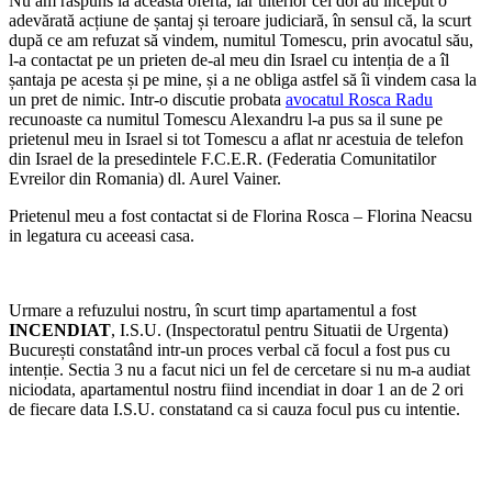
Nu am răspuns la aceasta ofertă, iar ulterior cei doi au început o
adevărată acțiune de șantaj și teroare judiciară, în sensul că, la scurt
după ce am refuzat să vindem, numitul Tomescu, prin avocatul său,
l-a contactat pe un prieten de-al meu din Israel cu intenția de a îl
șantaja pe acesta și pe mine, și a ne obliga astfel să îi vindem casa la
un pret de nimic. Intr-o discutie probata
avocatul Rosca Radu
recunoaste ca numitul Tomescu Alexandru l-a pus sa il sune pe
prietenul meu in Israel si tot Tomescu a aflat nr acestuia de telefon
din Israel de la presedintele F.C.E.R. (Federatia Comunitatilor
Evreilor din Romania) dl. Aurel Vainer.
Prietenul meu a fost contactat si de Florina Rosca – Florina Neacsu
in legatura cu aceeasi casa.
Urmare a refuzului nostru, în scurt timp apartamentul a fost
INCENDIAT
, I.S.U. (Inspectoratul pentru Situatii de Urgenta)
București constatând intr-un proces verbal că focul a fost pus cu
intenție. Sectia 3 nu a facut nici un fel de cercetare si nu m-a audiat
niciodata, apartamentul nostru fiind incendiat in doar 1 an de 2 ori
de fiecare data I.S.U. constatand ca si cauza focul pus cu intentie.