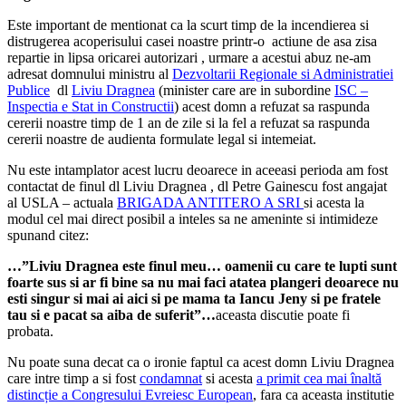
Este important de mentionat ca la scurt timp de la incendierea si
distrugerea acoperisului casei noastre printr-o actiune de asa zisa
repartie in lipsa oricarei autorizari , urmare a acestui abuz ne-am
adresat domnului ministru al
Dezvoltarii Regionale si Administratiei
Publice
dl
Liviu Dragnea
(minister care are in subordine
ISC –
Inspectia e Stat in Constructii
) acest domn a refuzat sa raspunda
cererii noastre timp de 1 an de zile si la fel a refuzat sa raspunda
cererii noastre de audienta formulate legal si intemeiat.
Nu este intamplator acest lucru deoarece in aceeasi perioda am fost
contactat de finul dl Liviu Dragnea , dl Petre Gainescu fost angajat
al USLA – actuala
BRIGADA ANTITERO A SRI
si acesta la
modul cel mai direct posibil a inteles sa ne ameninte si intimideze
spunand citez:
…”Liviu Dragnea este finul meu… oamenii cu care te lupti sunt
foarte sus si ar fi bine sa nu mai faci atatea plangeri deoarece nu
esti singur si mai ai aici si pe mama ta Iancu Jeny si pe fratele
tau si e pacat sa aiba de suferit”…
aceasta discutie poate fi
probata.
Nu poate suna decat ca o ironie faptul ca acest domn Liviu Dragnea
care intre timp a si fost
condamnat
si acesta
a primit cea mai înaltă
distincție a Congresului Evreiesc European
, fara ca aceasta institutie