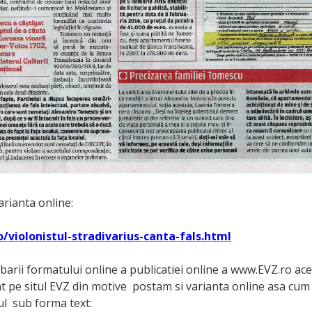
arianta online:
o/violonistul-stradivarius-canta-fals.html
arii formatului online a publicatiei online a www.EVZ.ro aces
at pe situl EVZ din motive postam si varianta online asa cu
ul sub forma text: