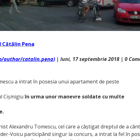
 Cătălin Pena
ro/author/catalin.pena
)
| luni, 17 septembrie 2018 | 0 Com
escu a intrat în posesia unui apartament de peste
l Cișmigiu
în urma unor manevre soldate cu multe
e.
nist Alexandru Tomescu, cel care a câștigat dreptul de a cânt
lder-Voicu participând singur la concurs, a intrat la fel în po