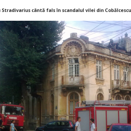
u Stradivarius cânt
ă fals în scandalul vilei din Cobălcesc