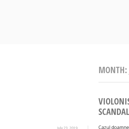
Skip
to
content
MONTH
VIOLONI
SCANDAL
Cazul doamnei 
July 23, 2019