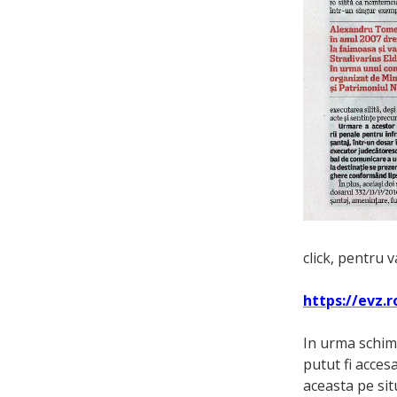
click, pentru v
https://evz.r
In urma schimb
putut fi acces
aceasta pe sit