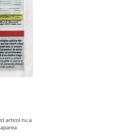
t articol nu a
m aparea