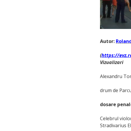
Autor:
Roland
(
https://evz.
Vizualizari
Alexandru Tom
drum de Parcu
dosare penal
Celebrul violo
Stradivarius E