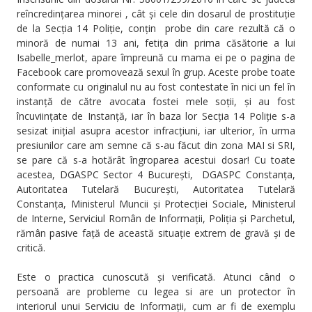
reîncredințarea minorei , cât și cele din dosarul de prostituție
de la Secția 14 Poliție, conțin probe din care rezultă că o
minoră de numai 13 ani, fetița din prima căsătorie a lui
Isabelle_merlot, apare împreună cu mama ei pe o pagina de
Facebook care promovează sexul în grup. Aceste probe toate
conformate cu originalul nu au fost contestate în nici un fel în
instanță de către avocata fostei mele soții, și au fost
încuviințate de Instanță, iar în baza lor Secția 14 Poliție s-a
sesizat inițial asupra acestor infracțiuni, iar ulterior, în urma
presiunilor care am semne că s-au făcut din zona MAI si SRI,
se pare că s-a hotărât îngroparea acestui dosar! Cu toate
acestea, DGASPC Sector 4 București, DGASPC Constanța,
Autoritatea Tutelară București, Autoritatea Tutelară
Constanța, Ministerul Muncii și Protecției Sociale, Ministerul
de Interne, Serviciul Român de Informații, Poliția și Parchetul,
rămân pasive față de această situație extrem de gravă și de
critică.
Este o practica cunoscută și verificată. Atunci când o
persoană are probleme cu legea si are un protector în
interiorul unui Serviciu de Informații, cum ar fi de exemplu