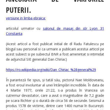
PUTERII.
versiune in limba ebraica:
articolul urmator cu
salonul de masaj din str Lyon 31
Constanta
(Acest articol a fost publicat initial de dl Radu Fatulescu pe
blogul sau personal si ca urmare a publicarii acestui articol pe
acest subiect si pe subiectul BNR a fost amenintat si intimidat
de adjunctul SIE generalul Dan Chiriac)
https://ro.wikipedia.org/wiki/Dan_Chiriac_%28general%29
În paranteză fie spus, și tatăl său, pictorul Nae Moldoveanu,
a fost eroul involuntar al unei întâmplări incredibile. În data de
4 Martie 1977, orele 21:22, s-a produs în Vrancea un
cutremur devastator, care a avut o magnitudine de 7,2 grade
pe scara Richter și o durată de circa 56 de secunde. Seismul a
produs 1578 de victime, dintre care 1400 numai în București.