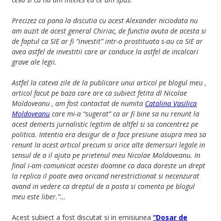
Precizez ca pana la discutia cu acest Alexander niciodata nu
am auzit de acest general Chiriac, de functia avuta de acesta si
de faptul ca SIE ar fi “investit” intr-o prostituata s-au ca SIE ar
avea astfel de investitii care ar conduce la astfel de incalcari
grave ale legii.
Astfel la cateva zile de la publicare unui articol pe blogul meu ,
articol facut pe baza care are ca subiect fetita dl Nicolae
Moldoveanu , am fost contactat de numita
Catalina Vasilica
Moldoveanu
care mi-a “sugerat” ca ar fi bine sa nu renunt la
acest demerts jurnalistic legitim de altfel si sa concentrez pe
politica. Intentia era desigur de a face presiune asupra mea sa
renunt la acest articol precum si orice alte demersuri legale in
sensul de a il ajuta pe prietenul meu Nicolae Moldoveanu. In
final i-am comunicat acestei doamne ca daca doreste un drept
la replica il poate avea oricand nerestrictionat si necenzurat
avand in vedere ca dreptul de a posta si comenta pe blogul
meu este liber.”…
Acest subiect a fost discutat si in emisiunea
“Dosar de