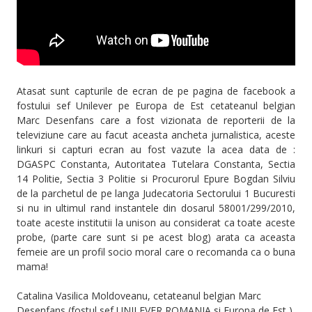
Atasat sunt capturile de ecran de pe pagina de facebook a
fostului sef Unilever pe Europa de Est cetateanul belgian
Marc Desenfans care a fost vizionata de reporterii de la
televiziune care au facut aceasta ancheta jurnalistica, aceste
linkuri si capturi ecran au fost vazute la acea data de :
DGASPC Constanta, Autoritatea Tutelara Constanta, Sectia
14 Politie, Sectia 3 Politie si Procurorul Epure Bogdan Silviu
de la parchetul de pe langa Judecatoria Sectorului 1 Bucuresti
si nu in ultimul rand instantele din dosarul 58001/299/2010,
toate aceste institutii la unison au considerat ca toate aceste
probe, (parte care sunt si pe acest blog) arata ca aceasta
femeie are un profil socio moral care o recomanda ca o buna
mama!
Catalina Vasilica Moldoveanu, cetateanul belgian Marc
Desenfans (fostul sef UNILEVER ROMANIA si Europa de Est )