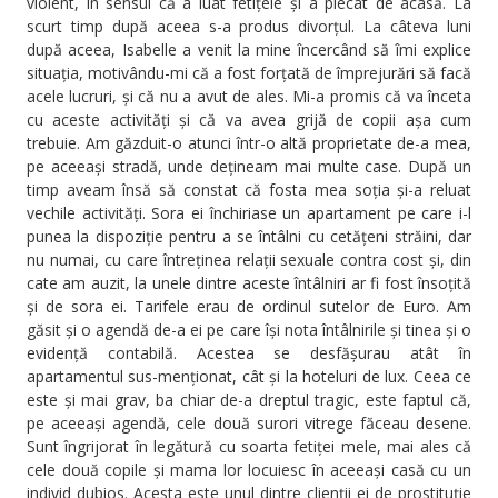
violent, în sensul că a luat fetițele și a plecat de acasă. La
scurt timp după aceea s-a produs divorțul. La câteva luni
după aceea, Isabelle a venit la mine încercând să îmi explice
situația, motivându-mi că a fost forțată de împrejurări să facă
acele lucruri, și că nu a avut de ales. Mi-a promis că va înceta
cu aceste activități și că va avea grijă de copii așa cum
trebuie. Am găzduit-o atunci într-o altă proprietate de-a mea,
pe aceeași stradă, unde dețineam mai multe case. După un
timp aveam însă să constat că fosta mea soția și-a reluat
vechile activități. Sora ei închiriase un apartament pe care i-l
punea la dispoziție pentru a se întâlni cu cetățeni străini, dar
nu numai, cu care întreținea relații sexuale contra cost și, din
cate am auzit, la unele dintre aceste întâlniri ar fi fost însoțită
și de sora ei. Tarifele erau de ordinul sutelor de Euro. Am
găsit și o agendă de-a ei pe care își nota întâlnirile și tinea și o
evidență contabilă. Acestea se desfășurau atât în
apartamentul sus-menționat, cât și la hoteluri de lux. Ceea ce
este și mai grav, ba chiar de-a dreptul tragic, este faptul că,
pe aceeași agendă, cele două surori vitrege făceau desene.
Sunt îngrijorat în legătură cu soarta fetiței mele, mai ales că
cele două copile și mama lor locuiesc în aceeași casă cu un
individ dubios. Acesta este unul dintre clienții ei de prostituție