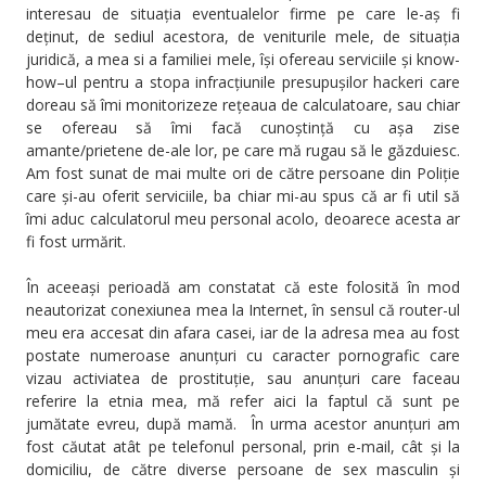
interesau de situația eventualelor firme pe care le-aș fi
deținut, de sediul acestora, de veniturile mele, de situația
juridică, a mea si a familiei mele, își ofereau serviciile și know-
how–ul pentru a stopa infracțiunile presupușilor hackeri care
doreau să îmi monitorizeze rețeaua de calculatoare, sau chiar
se ofereau să îmi facă cunoștință cu așa zise
amante/prietene de-ale lor, pe care mă rugau să le găzduiesc.
Am fost sunat de mai multe ori de către persoane din Poliție
care și-au oferit serviciile, ba chiar mi-au spus că ar fi util să
îmi aduc calculatorul meu personal acolo, deoarece acesta ar
fi fost urmărit.
În aceeași perioadă am constatat că este folosită în mod
neautorizat conexiunea mea la Internet, în sensul că router-ul
meu era accesat din afara casei, iar de la adresa mea au fost
postate numeroase anunțuri cu caracter pornografic care
vizau activiatea de prostituție, sau anunțuri care faceau
referire la etnia mea, mă refer aici la faptul că sunt pe
jumătate evreu, după mamă. În urma acestor anunțuri am
fost căutat atât pe telefonul personal, prin e-mail, cât și la
domiciliu, de către diverse persoane de sex masculin și