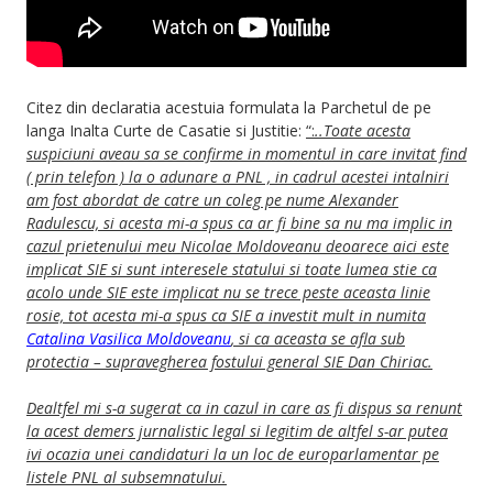
Citez din declaratia acestuia formulata la Parchetul de pe
langa Inalta Curte de Casatie si Justitie:
“:
..Toate acesta
suspiciuni aveau sa se confirme in momentul in care invitat find
( prin telefon ) la o adunare a PNL , in cadrul acestei intalniri
am fost abordat de catre un coleg pe nume Alexander
Radulescu, si acesta mi-a spus ca ar fi bine sa nu ma implic in
cazul prietenului meu Nicolae Moldoveanu deoarece aici este
implicat SIE si sunt interesele statului si toate lumea stie ca
acolo unde SIE este implicat nu se trece peste aceasta linie
rosie, tot acesta mi-a spus ca SIE a investit mult in numita
Catalina Vasilica Moldoveanu
, si ca aceasta se afla sub
protectia – supravegherea fostului general SIE Dan Chiriac.
Dealtfel mi s-a sugerat ca in cazul in care as fi dispus sa renunt
la acest demers jurnalistic legal si legitim de altfel s-ar putea
ivi ocazia unei candidaturi la un loc de europarlamentar pe
listele PNL al subsemnatului.