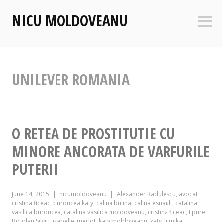
Skip
NICU MOLDOVEANU
to
Sideb
content
UNILEVER ROMANIA
O RETEA DE PROSTITUTIE CU
MINORE ANCORATA DE VARFURILE
PUTERII
June 14, 2015
nicumoldoveanu
Alexander Radulescu
,
avocat
cristina ficeac
,
burducea katy
,
calina bulina
,
calina esnault
,
catalina
vasilica burducea
,
catalina vasilica moldoveanu
,
cristina ficeac
,
Epure
Bogdan Silviu
,
isabelle_merlot
,
katy moldoveanu
,
katy_lumika
,