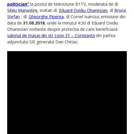
politician”
la postul de televiziune B1TV, moderata de dl.
Silviu Manastire
,
invitati dl.
Eduard Ovidiu Ohanesian
,
dl
Bruna
Stefan
, dl.
Gheorghe Piperea
,
dl Cornel Ivanciuc
emisiune din
data de
31.08.2018
, unde la minutul 4:30 dl Eduard Ovidiu
Ohanesian vorbeste despre protectia de care beneficiaza
salonul de masaj din str Lyon 31 – Constanta
din partea
adjunctului SIE generalul Dan Chiriac.