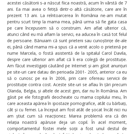
acestei căsătorii s-a născut fiica noastră, acum în vârstă de 7
ani. Ea mai avea o fetiță dintr-o altă căsătorie, care are în
prezent 13 ani. La reîntoarcerea în România ne-am mutat
pentru scurt timp la mama mea, până urma să fie gata casa
pe care începusem să o construim. Am aflat ulterior că,
atunci când eu mă aflam la servici, ea aducea în casă tot felul
de persoane. Bănuiam că sunt prieteni sau cunoștințe de-ale
ei, până când mama mi-a spus că a venit acolo o prietenă pe
nume Marcela, o fostă asistentă de la spitalul Carol Davila,
despre care ulterior am aflat că îi era colegă de prostituție.
Am făcut investigații căutând pe Internet și am găsit anunțuri
pe site-uri care datau din perioada 2001- 2005, anterior ca eu
să o cunosc pe ea în 2006, prin care ofereau servicii de
prostituție contra cost. Aceste site-uri se aflau în țări precum
Olanda, Belgia, și altele de acest gen, dar nu în România. Am
găsit pe ele fotografii deocheate cu mama copilului meu, în
care aceasta apărea în ipostaze pornografice, atât cu bărbați,
cât și cu femei. La început am fost atât de șocat încât nici nu
am știut cum să reacționez. Marea problemă era că din
relația noastră apăruse deja un copil. În acel moment,
comportamentul fostei mele soții a fost unul destul de