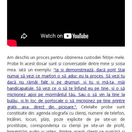
Am deschis un proces pentru obținerea custodiei fetiței mele.
Probe în acest dosar sunt și conversațiile dintre mine și soția
mea. Iată un exemplu:
“Ia și demonstrează, dacă poți! Stai
numai să vezi ce martori o să aduc eu la proces. Să vezi tu
dacă nu rămâi falit și pe drumuri, și tu și mă-ta, măi
handicapatule. Să vezi ce o să te înfund eu pe tine, și o să
micționez apoi pe mormântul tău. Sau o să vin la tine la
bulău, și în loc de portocale o să micționez pe tine printre
gratii, așa, direct din picioare.”.
Celelalte probe sunt
constituite din: agenda olografa cu clienți, numere de telefon,
întâlniri, locuri, plăți, poze explicite de pe site-uri de
prostituție, corespondența cu clienții pe site-uri de profil,
înregistrări audio și video. Printre acești clienți se numără și