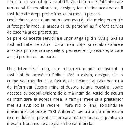
feminin, cu scopul de a stabili întâlniri cu mine, întâlniri care
urmau să fie monitorizate, desigur, iar ulterior acestea ar fi
fost folosite drept probe împotriva mea la proces.
Unele dintre aceste anunțuri conțineau datele mele personale
și fotografia mea, și arătau că eu personal aș fi oferit servicii
de escortă și de prostituție.
Se pare că aceste servicii ale unor angajați din MAI și SRI au
fost achitate de către fosta mea soție și colaboratoarele
acesteia prin servicii sexuale și petreceri/orgii sexuale, la care
acești protectori iau parte.
Un prieten de-al meu, care mi-a recomandat un avocat, a
fost luat de acasă cu Poliția, fără a exista, desigur, nici o
citație sau mandat. El a fost dus la Poliția Capitalei pentru a
da informații despre mine și despre relația noastră, toate
acestea cu scopul evident de a mă intimida. Astfel de acțiuni
de intimidare la adresa mea, a familiei mele și a prietenilor
mei au avut loc la vedere, fără nici o jenă, folosindu-se
mașini inscripționate “SRI Antitero”, pentru a nu mai exista
nici un dubiu în privința celor care mă urmăresc, și pentru ca
mesajul transmis de aceștia să fie cât mai clar.