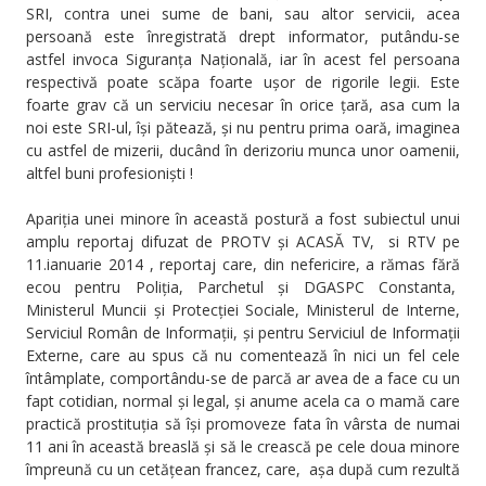
SRI, contra unei sume de bani, sau altor servicii, acea
persoană este înregistrată drept informator, putându-se
astfel invoca Siguranța Națională, iar în acest fel persoana
respectivă poate scăpa foarte ușor de rigorile legii. Este
foarte grav că un serviciu necesar în orice țară, asa cum la
noi este SRI-ul, își pătează, și nu pentru prima oară, imaginea
cu astfel de mizerii, ducând în derizoriu munca unor oamenii,
altfel buni profesioniști !
Apariția unei minore în această postură a fost subiectul unui
amplu reportaj difuzat de PROTV și ACASĂ TV, si RTV pe
11.ianuarie 2014 , reportaj care, din nefericire, a rămas fără
ecou pentru Poliția, Parchetul și DGASPC Constanta,
Ministerul Muncii și Protecției Sociale, Ministerul de Interne,
Serviciul Român de Informații, și pentru Serviciul de Informații
Externe, care au spus că nu comentează în nici un fel cele
întâmplate, comportându-se de parcă ar avea de a face cu un
fapt cotidian, normal și legal, și anume acela ca o mamă care
practică prostituția să își promoveze fata în vârsta de numai
11 ani în această breaslă și să le crească pe cele doua minore
împreună cu un cetățean francez, care, așa după cum rezultă