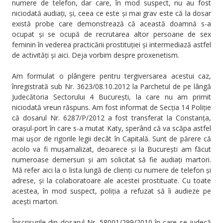
numere de telefon, dar care, în mod suspect, nu au fost
niciodată audiați, și, ceea ce este și mai grav este că la dosar
există probe care demonstrează că această doamnă s-a
ocupat și se ocupă de recrutarea altor persoane de sex
feminin în vederea practicării prostituției și intermediază astfel
de activități și aici. Deja vorbim despre proxenetism.
Am formulat o plângere pentru tergiversarea acestui caz,
înregistrată sub Nr. 3623/08.10.2012 la Parchetul de pe lângă
Judecătoria Sectorului 4 București, la care nu am primit
niciodată vreun răspuns. Am fost informat de Secția 14 Poliție
că dosarul Nr. 6287/P/2012 a fost transferat la Constanța,
orașul-port în care s-a mutat Katy, sperând că va scăpa astfel
mai ușor de rigorile legii decât în Capitală. Sunt de părere că
acolo va fi mușamalizat, deoarece și la București am făcut
numeroase demersuri și am solicitat să fie audiați martori.
Mă refer aici la o lista lungă de clienți cu numere de telefon și
adrese, și la colaboratoare ale acestei prostituate. Cu toate
acestea, în mod suspect, poliția a refuzat să îi audieze pe
acești martori.
Înscrisurile din dosarul Nr. 58001/299/2010 în care se judecă