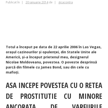
Publicat în
20 ianuarie 2014
de
gicacontra
CATALINA VASILICA SPATARU; CATALINA VASILICA BURDUCEA;
CATALINA VASILICA MOLDOVEANU; KATY_MOLDOVEANU; KATY
MOLDOVEANU; CALINA SPATARU; CALINA ESNAULT; CALINA BULINA;
CALINA PINK; ISABELLE_MERLOT; ISABELLE MERLOT; LADY_MIA2009;
LADY_KATARINA; BISEXUAL_GIRLS4U; KATY_LUMIKA; MARC ESNAULT;
GENERALUL SIE DAN CHIRIAC; STR LYON 31 CONSTANTA; PROSTITUTIE;
ESCORT; EUROVIA; MARC ESNAULT EUROVIA
Totul a început pe data de 22 aprilie 2006 în Las Vegas,
orașul cazinourilor și opulenței, din Statele Unite ale
Americii, și-a început prietenul meu, designerul
Nicolae Moldoveanu, povestea. O poveste desprinsă
parcă din filmele cu James Bond, sau din cele cu
mafioți.
ASA INCEPE POVESTEA CU O RETEA
DE PROSTITUTIE CU MINORE
ANCORATA DE VARFURILE