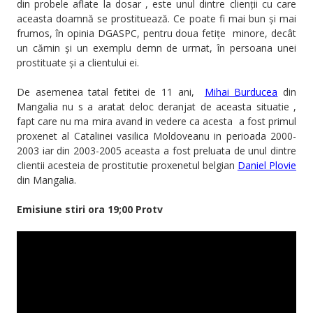
din probele aflate la dosar , este unul dintre clienții cu care
aceasta doamnă se prostituează. Ce poate fi mai bun și mai
frumos, în opinia DGASPC, pentru doua fetițe minore, decât
un cămin și un exemplu demn de urmat, în persoana unei
prostituate și a clientului ei.
De asemenea tatal fetitei de 11 ani,
Mihai Burducea
din
Mangalia nu s a aratat deloc deranjat de aceasta situatie ,
fapt care nu ma mira avand in vedere ca acesta a fost primul
proxenet al Catalinei vasilica Moldoveanu in perioada 2000-
2003 iar din 2003-2005 aceasta a fost preluata de unul dintre
clientii acesteia de prostitutie proxenetul belgian
Daniel Plovie
din Mangalia.
Emisiune stiri ora 19;00 Protv