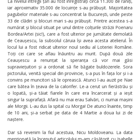
La nivelul întregii țări au fost înregistrați circa 11.300 de răniți,
iar aproximativ 35.000 de locuințe s-au prăbușit. Majoritatea
pagubelor materiale s-au concentrat la București, unde peste
33 de clădiri și blocuri mari s-au prăbușit. Printre acestea s-a
numărat și blocul situat pe unul dintre colțurile străzii Poenaru
Bordea/Artei (sic!), care a fost ulterior pe jumătate demolată
de Ceaușescu, la subsolul căruia își avea acesta atelierul. În
locul lui a fost ridicat ulterior noul sediu al Loteriei Române.
Toți cei care se aflau înăuntru au murit. După două zile
Ceaușescu a renunțat la speranța că vor mai găsi
supraviețuitori și a ordonat să fie băgate buldozerele. Sora
pictorului, venită special din provincie, s-a pus în fața lor și i-a
convins pe muncitori să le oprească. Atunci l-au auzit pe Nae
care bătea în țeava de la calorifer. Le-a cerut un fierăstrău și
o lopată, și-a tăiat fiarele în care era încarcerat și a ieșit
singur la suprafață. Afară nu mai erau Salvări, ci numai mașini
ale Morgii. L-au dus la spital cu Morga! De atunci înainte, timp
de 10 ani, și-a serbat pe data de 4 Martie a doua lui zi de
naștere.
Dar să revenim la fiul acestuia, Nicu Moldoveanu. La data
menționată la începutul articolului m-am căsătorit cu Isabelle