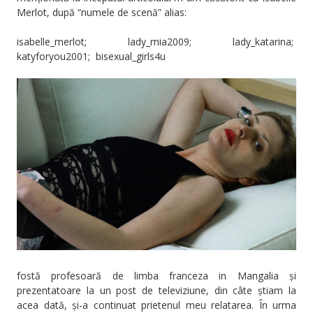
Merlot, după “numele de scenă” alias:
isabelle_merlot; lady_mia2009; lady_katarina;
katyforyou2001; bisexual_girls4u
fostă profesoară de limba franceza in Mangalia și
prezentatoare la un post de televiziune, din câte știam la
acea dată, și-a continuat prietenul meu relatarea. În urma