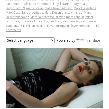
Lacramioara Alexandre Fontoura
,
lady_katarina
,
lady_mia
,
lady_mia2009
,
mafia bravo
,
mafia bravo ploiesti
,
Marc Desenfans
,
Marc Desenfans prostitutie
,
Marc Desenfans sex in grup
,
Marc
Desenfans swing
,
Marc Desenfans Unilever
,
marc esnault
,
mihai
burducea
,
procuror Epure Bogdan Silviu
,
salon masaj
,
salon masaj
constanta
,
SIE
,
SRI
,
unilever
,
unilever europa
,
unilever romania
10
Comments
Powered by
Translate