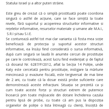
Statului Israel și a altor puteri străine.
Este greu de crezut că o simplă prostituată poate coordona
singură o astfel de acțiune, care se face simțită la toate
nivele, fără suportul și acoperirea structurilor informative si
rețelelor informative, resurselor materiale și umane ale M.A.I.,
S.R.I și/sau S.I.E.
Se conturează astfel tot mai clar varianta că fosta mea soție
beneficiază de protecția și suportul acestor structuri
informative, ea însăși fiind considerată o sursa informativă,
după cum singură se laudă în anumite cercuri de prostituție
pe care le controlează, acest lucru fiind evidențiat și de faptul
că dosarul Nr. 6287/P/2012, aflat la Secția 14 Poliție, unde
Katy este cercetată pentru prostituție, instigare la mărturie
mincinoasă și evaziune fiscală, este tergiversat de mai bine
de 2 ani, cu toate că la dosar există probe suficiente care
demonstrează aceste infracțiuni. Situația se prezintă ca și
cum toate aceste forțe și structuri extrem de puternice
încearcă prin toate mijloacele din dotare închiderea cazului
pentru lipsă de probe, cu toate că am pus la dispoziția
organelor de poliție o lista întreagă cu clienți, însoțită de