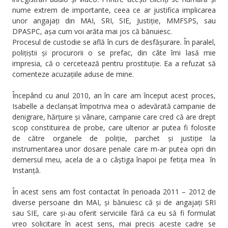
nume extrem de importante, ceea ce ar justifica implicarea
unor angajați din MAI, SRI, SIE, Justiție, MMFSPS, sau
DPASPC, așa cum voi arăta mai jos că bănuiesc.
Procesul de custodie se află în curs de desfășurare. În paralel,
polițiștii și procurorii o se prefac, din câte îmi lasă mie
impresia, că o cercetează pentru prostituție. Ea a refuzat să
comenteze acuzațiile aduse de mine.
Începând cu anul 2010, an în care am început acest proces,
Isabelle a declanșat împotriva mea o adevărată campanie de
denigrare, hărțuire și vânare, campanie care cred că are drept
scop constituirea de probe, care ulterior ar putea fi folosite
de către organele de poliție, parchet și justiție la
instrumentarea unor dosare penale care m-ar putea opri din
demersul meu, acela de a o câștiga înapoi pe fetița mea în
Instanță.
În acest sens am fost contactat în perioada 2011 – 2012 de
diverse persoane din MAI, și bănuiesc că și de angajați SRI
sau SIE, care și-au oferit serviciile fără ca eu să fi formulat
vreo solicitare în acest sens, mai precis aceste cadre se