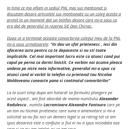
In timp ce ma aflam in sediul PNL mai sus mentionat si
discutam despre articolele sus mentionate cu un coleg acesta a
primit la un moment dat un telefon despre care mi-a spus ca
era dat de generalul in rezerva SIE Dan Chiriac.
Dupa ce a terminat aceasta convorbirea colegul meu de la PNL
mi-a spus urmatoarele
:
“iti dau un sfat prietenesc , iesi din
afacerea asta pentru ca te depaseste si nu sti toate
implicatile. Cel mai important lucru este ca atunci cand pui
capul pe perna sa dormi linistit. Ce vorbim noi acuma pleaca
undeva pe niste note informative, generalul mi-a spus ca
atunci cand ai vorbit la telefon cu prietenul tau Nicolae
Moldoveanu cunoaste pana si continutul convorbirilor”
La la scurt timp dupa am hotarat sa formulez plangere pe
acest aspect , am fost abordat de mama numitului
Alexander
Radulescu
, numita
Lacramioara Alexandre Fontoura
care pe
un ton nu tocmai prietenesc care suna a amenintare si mi-a
solicitat sa nu fac nici un demers legal si sa retrag tot ce am
spus deoarece este o confuzie si fiul ei nu a spus niciodata asa
ceva si ca nu am inteles eu ce am spus.