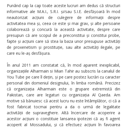
Punând cap la cap toate aceste lucruri am dedus că structuri
informative ale M.A.I., S.R.I. și/sau S.I.E. desfășoară în mod
neautorizat acțiuni de culegere de informații despre
activitatea mea și, ceea ce este și mai grav, și alte persoane
colaborează și concură la această activitate, despre care
presupun că are scopul de a preconstitui și constitui probe,
fapte și acțiuni care să stea la baza unor presupuse activități
de proxenetism și prostituție, sau alte activități ilegale, pe
care eu le-aș desfășura.
În anul 2011 am constatat că, în mod aparent inexplicabil,
organizațiile Alharmain si Mian Tahir au subscris la canalul de
You Tube pe care îl dețin, și pe care postez lucrări cu caracter
personal din domeniul designului, în limba română. Precizez
că organizația Alharmain este o grupare extremistă din
Pakistan, care are legaturi cu organizația Al Qaeda. Am
motive să bănuiesc că acest lucru nu este întâmplător, ci că a
fost fabricat tocmai pentru a da o urmă de legalitate
activității de supraveghere. Altă încercare de acoperire a
acestor acțiuni o constituie lansarea ipotezei că aș fi agent
acoperit al Mossadului, și că efectuez acțiuni în favoarea