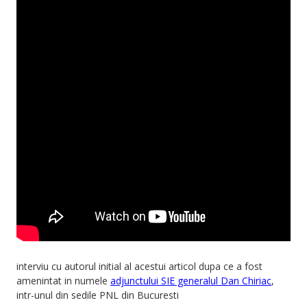
interviu cu autorul initial al acestui articol dupa ce a fost
amenintat in numele
adjunctului SIE generalul Dan Chiriac
,
intr-unul din sedile PNL din Bucuresti