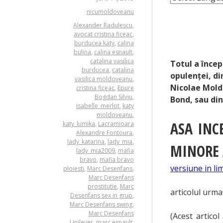
nicumoldoveanu
CATALINA VASILIC
Alexander Radulescu
,
KATY MOLDOVEANU;
avocat cristina ficeac
,
MERLOT; LADY_MIA
burducea katy
,
calina
bulina
,
calina esnault
,
CHIRIAC; STR LYO
catalina vasilica
Totul a încep
burducea
,
catalina
opulenței, di
vasilica moldoveanu
,
Nicolae Mold
cristina ficeac
,
Epure
Bogdan Silviu
,
Bond, sau din
isabelle_merlot
,
katy
moldoveanu
,
ASA INC
katy_lumika
,
Lacramioara
Alexandre Fontoura
,
lady_katarina
,
lady_mia
,
MINORE 
lady_mia2009
,
mafia
bravo
,
mafia bravo
versiune in li
ploiesti
,
Marc Desenfans
,
Marc Desenfans
prostitutie
,
Marc
articolul urm
Desenfans sex in grup
,
Marc Desenfans swing
,
Marc Desenfans
(Acest articol
Unilever
,
marc esnault
,