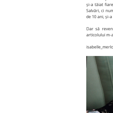
și-a tăiat fia
Salvări, ci nu
de 10 ani, și-
Dar să reveni
articolului m-
isabelle_merl