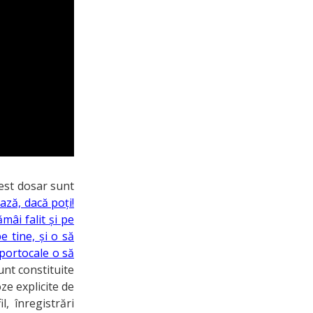
est dosar sunt
ază, dacă poți!
mâi falit și pe
e tine, și o să
 portocale o să
unt constituite
oze explicite de
l, înregistrări