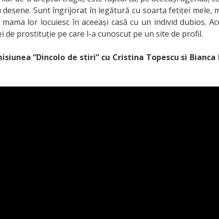
 desene. Sunt îngrijorat în legătură cu soarta fetiței mele, m
i mama lor locuiesc în aceeași casă cu un individ dubios. Ac
 ei de prostituție pe care l-a cunoscut pe un site de profil.
isiunea “Dincolo de stiri” cu Cristina Topescu si Bianca