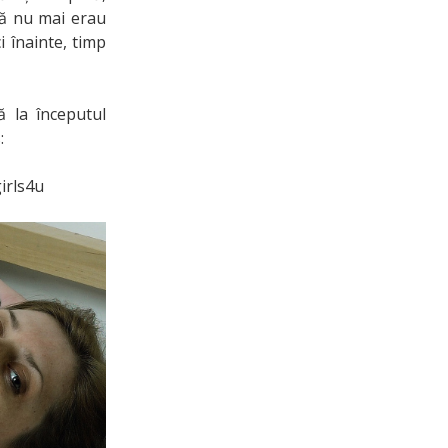
ară nu mai erau
i înainte, timp
ă la începutul
:
irls4u