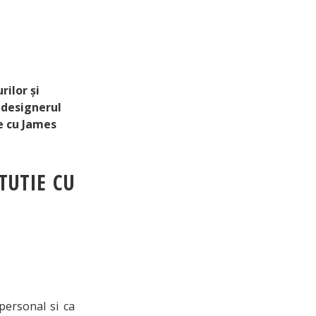
 KATY_MOLDOVEANU;
MERLOT; ISABELLE
RALUL SIE DAN
rilor și
 designerul
e cu James
TUTIE CU
 personal si ca