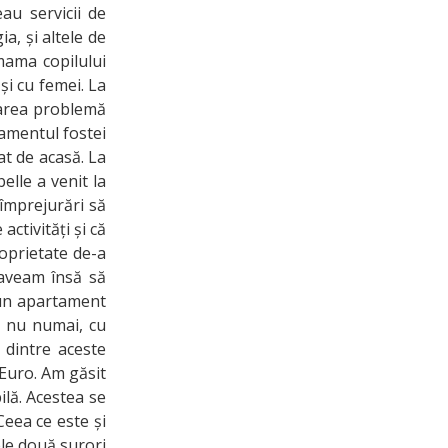
au servicii de
a, și altele de
mama copilului
și cu femei. La
Marea problemă
amentul fostei
cat de acasă. La
elle a venit la
 împrejurări să
activități și că
roprietate de-a
aveam însă să
e un apartament
ar nu numai, cu
e dintre aceste
e Euro. Am găsit
ilă. Acestea se
Ceea ce este și
ele două surori