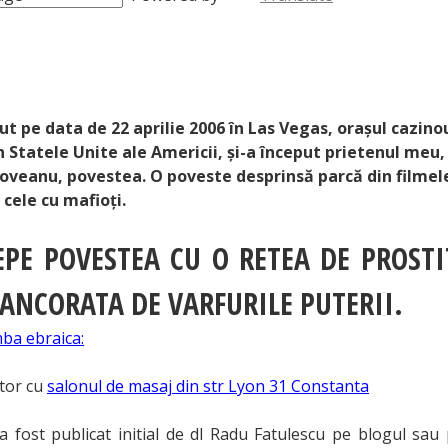
A SPATARU; CATALINA VASILICA BURDUCEA; CATALINA VASILICA MOLDOVEANU;
 CALINA SPATARU; CALINA ESNAULT; CALINA BULINA; CALINA PINK; ISABELLE_
2009; LADY_KATARINA; BISEXUAL_GIRLS4U; KATY_LUMIKA; MARC ESNAULT; GENE
N 31 CONSTANTA; PROSTITUTIE; ESCORT; EUROVIA; MARC ESNAULT EUROVIA
ut pe data de 22 aprilie 2006 în Las Vegas, orașul cazinou
n Statele Unite ale Americii, și-a început prietenul meu,
oveanu, povestea. O poveste desprinsă parcă din filmel
 cele cu mafioți.
EPE POVESTEA CU O RETEA DE PROSTI
ANCORATA DE VARFURILE PUTERII.
mba ebraica:
ator cu
salonul de masaj din str Lyon 31 Constanta
 a fost publicat initial de dl Radu Fatulescu pe blogul sau