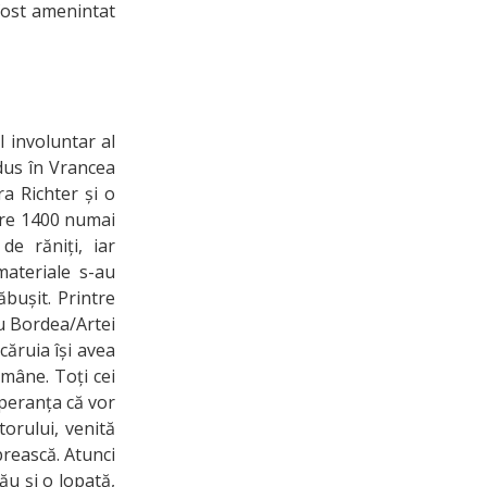
 fost amenintat
l involuntar al
odus în Vrancea
a Richter și o
are 1400 numai
de răniți, iar
materiale s-au
ăbușit. Printre
ru Bordea/Artei
căruia își avea
Române. Toți cei
peranța că vor
torului, venită
prească. Atunci
ău și o lopată,