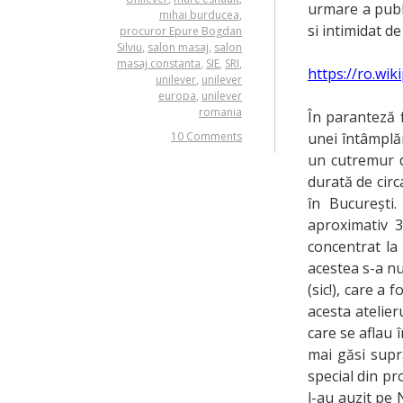
urmare a publi
mihai burducea
,
si intimidat d
procuror Epure Bogdan
Silviu
,
salon masaj
,
salon
masaj constanta
,
SIE
,
SRI
,
https://ro.wi
unilever
,
unilever
europa
,
unilever
romania
În paranteză f
10 Comments
unei întâmplăr
un cutremur d
durată de cir
în București.
aproximativ 3
concentrat la 
acestea s-a nu
(sic!), care a
acesta atelieru
care se aflau
mai găsi supra
special din pr
l-au auzit pe 