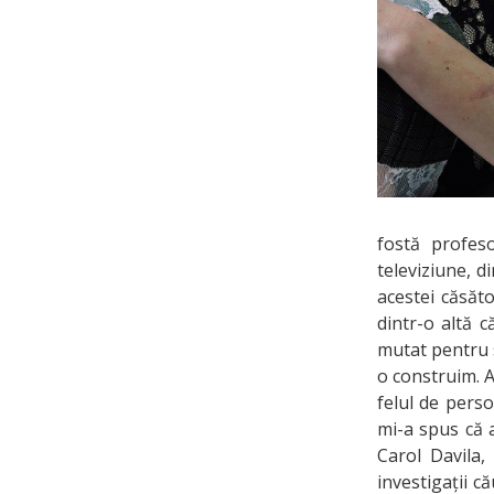
fostă profes
televiziune, d
acestei căsăto
dintr-o altă 
mutat pentru 
o construim. A
felul de pers
mi-a spus că 
Carol Davila,
investigații c