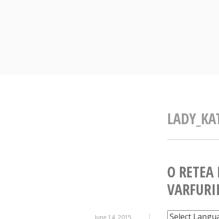
Skip
to
content
LADY_KA
O RETEA
VARFURI
June 14, 2015