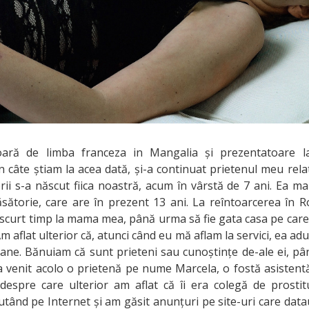
oară de limba franceza in Mangalia și prezentatoare 
in câte știam la acea dată, și-a continuat prietenul meu rel
rii s-a născut fiica noastră, acum în vârstă de 7 ani. Ea ma
căsătorie, care are în prezent 13 ani. La reîntoarcerea în
scurt timp la mama mea, până urma să fie gata casa pe car
m aflat ulterior că, atunci când eu mă aflam la servici, ea adu
oane. Bănuiam că sunt prieteni sau cunoștințe de-ale ei, 
a venit acolo o prietenă pe nume Marcela, o fostă asistentă 
 despre care ulterior am aflat că îi era colegă de prostit
ăutând pe Internet și am găsit anunțuri pe site-uri care dat