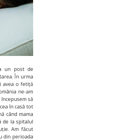
la un post de
atarea. În urma
i avea o fetiță
 România ne-am
e începusem să
cea în casă tot
până când mama
de la spitalul
uție. Am făcut
au din perioada