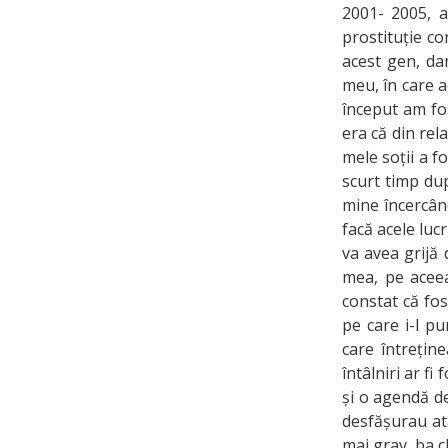
2001- 2005, a
prostituție co
acest gen, da
meu, în care a
început am fo
era că din re
mele soții a fo
scurt timp dup
mine încercând
facă acele lucr
va avea grijă 
mea, pe acee
constat că fos
pe care i-l pu
care întreține
întâlniri ar fi
și o agendă de
desfășurau atâ
mai grav, ba c