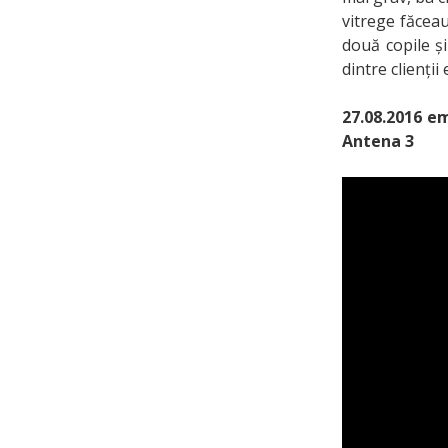
vitrege făceau
două copile ș
dintre clienții
27.08.2016 em
Antena 3