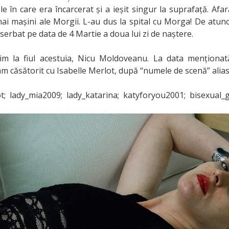
rele în care era încarcerat și a ieșit singur la suprafață. Af
mai mașini ale Morgii. L-au dus la spital cu Morga! De atunc
a serbat pe data de 4 Martie a doua lui zi de naștere.
m la fiul acestuia, Nicu Moldoveanu. La data menționat
am căsătorit cu Isabelle Merlot, după “numele de scenă” alias
ot; lady_mia2009; lady_katarina; katyforyou2001; bisexual_g