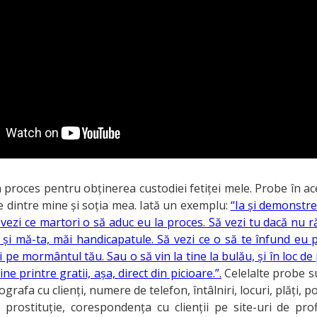
 proces pentru obținerea custodiei fetiței mele. Probe în ac
le dintre mine și soția mea. Iată un exemplu:
“Ia și demonstre
vezi ce martori o să aduc eu la proces. Să vezi tu dacă nu ră
 și mă-ta, măi handicapatule. Să vezi ce o să te înfund eu p
 pe mormântul tău. Sau o să vin la tine la bulău, și în loc de
ne printre gratii, așa, direct din picioare.”.
Celelalte probe s
grafa cu clienți, numere de telefon, întâlniri, locuri, plăți, p
 prostituție, corespondența cu clienții pe site-uri de profi