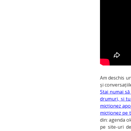
Am deschis un
și conversații
Stai numai să 
drumuri, și tu
micționez apoi
micționez pe ti
din: agenda olo
pe site-uri de