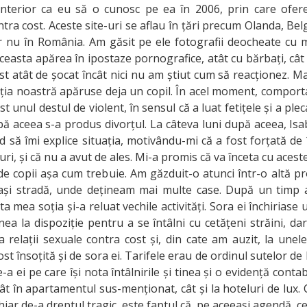
nterior ca eu să o cunosc pe ea în 2006, prin care ofere
ntra cost. Aceste site-uri se aflau în țări precum Olanda, Belgi
r nu în România. Am găsit pe ele fotografii deocheate cu 
ceasta apărea în ipostaze pornografice, atât cu bărbați, cât 
st atât de șocat încât nici nu am știut cum să reacționez. 
lația noastră apăruse deja un copil. În acel moment, comport
st unul destul de violent, în sensul că a luat fetițele și a ple
ă aceea s-a produs divorțul. La câteva luni după aceea, Isab
 să îmi explice situația, motivându-mi că a fost forțată de
uri, și că nu a avut de ales. Mi-a promis că va înceta cu aceste 
de copii așa cum trebuie. Am găzduit-o atunci într-o altă p
ași stradă, unde dețineam mai multe case. După un timp 
ta mea soția și-a reluat vechile activități. Sora ei închirias
nea la dispoziție pentru a se întâlni cu cetățeni străini, d
a relații sexuale contra cost și, din cate am auzit, la unel
 fost însoțită și de sora ei. Tarifele erau de ordinul sutelor d
-a ei pe care își nota întâlnirile și tinea și o evidență contab
t în apartamentul sus-menționat, cât și la hoteluri de lux. 
hiar de-a dreptul tragic, este faptul că, pe aceeași agendă, c