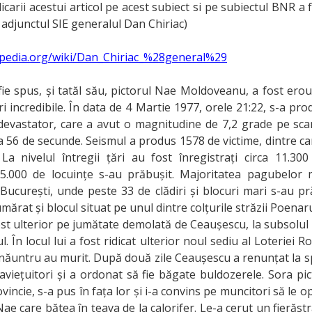
carii acestui articol pe acest subiect si pe subiectul BNR a
e adjunctul SIE generalul Dan Chiriac)
kipedia.org/wiki/Dan_Chiriac_%28general%29
ie spus, și tatăl său, pictorul Nae Moldoveanu, a fost erou
i incredibile. În data de 4 Martie 1977, orele 21:22, s-a pr
evastator, care a avut o magnitudine de 7,2 grade pe scar
ca 56 de secunde. Seismul a produs 1578 de victime, dintre c
 La nivelul întregii țări au fost înregistrați circa 11.300 
5.000 de locuințe s-au prăbușit. Majoritatea pagubelor 
București, unde peste 33 de clădiri și blocuri mari s-au pr
mărat și blocul situat pe unul dintre colțurile străzii Poena
 fost ulterior pe jumătate demolată de Ceaușescu, la subsolul 
l. În locul lui a fost ridicat ulterior noul sediu al Loteriei 
 înăuntru au murit. După două zile Ceaușescu a renunțat la s
viețuitori și a ordonat să fie băgate buldozerele. Sora pic
ovincie, s-a pus în fața lor și i-a convins pe muncitori să le o
Nae care bătea în țeava de la calorifer. Le-a cerut un fierăstr