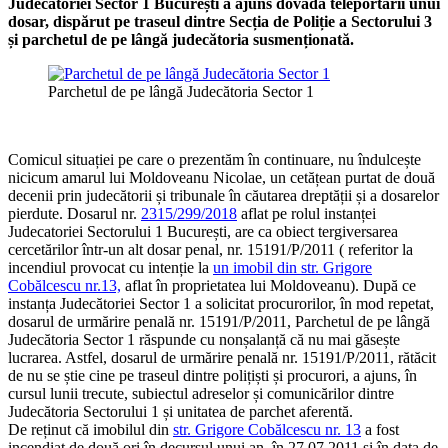
Judecătoriei Sector 1 București a ajuns dovada teleportării unui
dosar, dispărut pe traseul dintre Secția de Poliție a Sectorului 3
și parchetul de pe lângă judecătoria susmenționată.
Parchetul de pe lângă Judecătoria Sector 1
Comicul situației pe care o prezentăm în continuare, nu îndulcește
nicicum amarul lui Moldoveanu Nicolae, un cetățean purtat de două
decenii prin judecătorii și tribunale în căutarea dreptății și a dosarelor
pierdute. Dosarul nr.
2315/299/2018
aflat pe rolul instanței
Judecatoriei Sectorului 1 București, are ca obiect tergiversarea
cercetărilor într-un alt dosar penal, nr. 15191/P/2011 ( referitor la
incendiul provocat cu intenție la
un imobil din str. Grigore
Cobălcescu nr.13,
aflat în proprietatea lui Moldoveanu). După ce
instanța Judecătoriei Sector 1 a solicitat procurorilor, în mod repetat,
dosarul de urmărire penală nr. 15191/P/2011, Parchetul de pe lângă
Judecătoria Sector 1 răspunde cu nonșalanță că nu mai găsește
lucrarea. Astfel, dosarul de urmărire penală nr. 15191/P/2011, rătăcit
de nu se știe cine pe traseul dintre polițiști și procurori, a ajuns, în
cursul lunii trecute, subiectul adreselor și comunicărilor dintre
Judecătoria Sectorului 1 și unitatea de parchet aferentă.
De reținut că imobilul din
str. Grigore Cobălcescu nr. 13
a fost
incendiat de două ori în decursul unui an, în 27.07.2011 și în data de