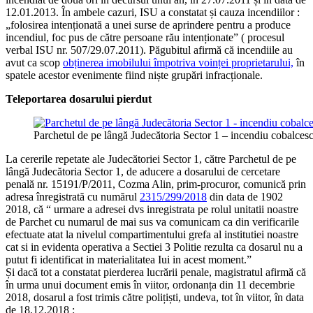
12.01.2013. În ambele cazuri, ISU a constatat și cauza incendiilor :
„folosirea intenționată a unei surse de aprindere pentru a produce
incendiul, foc pus de către persoane rău intenționate” ( procesul
verbal ISU nr. 507/29.07.2011). Păgubitul afirmă că incendiile au
avut ca scop
obținerea imobilului împotriva voinței proprietarului,
în
spatele acestor evenimente fiind niște grupări infracționale.
Teleportarea dosarului pierdut
Parchetul de pe lângă Judecătoria Sector 1 – incendiu cobalces
La cererile repetate ale Judecătoriei Sector 1, către Parchetul de pe
lângă Judecătoria Sector 1, de aducere a dosarului de cercetare
penală nr. 15191/P/2011, Cozma Alin, prim-procuror, comunică prin
adresa înregistrată cu numărul
2315/299/2018
din data de 1902
2018, că “ urmare a adresei dvs inregistrata pe rolul unitatii noastre
de Parchet cu numarul de mai sus va comunicam ca din verificarile
efectuate atat la nivelul compartimentului grefa al institutiei noastre
cat si in evidenta operativa a Sectiei 3 Politie rezulta ca dosarul nu a
putut fi identificat in materialitatea Iui in acest moment.”
Și dacă tot a constatat pierderea lucrării penale, magistratul afirmă că
în urma unui document emis în viitor, ordonanța din 11 decembrie
2018, dosarul a fost trimis către polițiști, undeva, tot în viitor, în data
de 18.12.2018 :