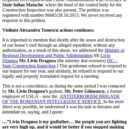
State Iulian Matache
, where the head of the control body for the
Construction Inspection was also present. The petition was
registered with number 86685/28.10.2013. We never received any
response to this petition.
Violinist Alexandru Tomescu actions continues:
It is important to mention that shortly after the arson and destruction
of our house’s roof through an alleged repartition, without any
authorization, as a result of this abuse, we addressed the
Minister of
Regional Development and Public Administration
Mr
Liviu
Dragnea
Mr. Liviu Dragnea
(the ministry that oversees)
ISC –
State Construction Inspection
)
This gentleman refused to respond to
our request for one year, and similarly, he refused to respond to our
legally and properly formulated request for a meeting.
This is not a coincidence, as during the same period I was contacted
by
Mr. Liviu Dragnea’s
godson,
Mr. Petre Găineascu
, a former
employee of USLA – now the
ANTITERRORISM BRIGADE
OF THE ROMANIAN INTELLIGENCE SERVICE
In the most
direct way possible, he understood it was his task to threaten and
intimidate us, saying, and I quote:
…”Liviu Dragnea is my godfather… the people you are fighting
are very high up, and it would be better if you stopped making