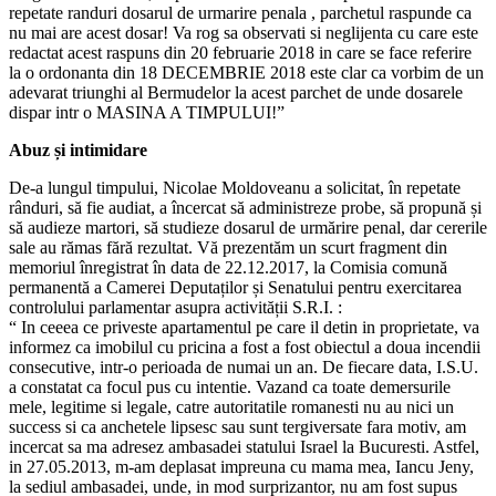
repetate randuri dosarul de urmarire penala , parchetul raspunde ca
nu mai are acest dosar! Va rog sa observati si neglijenta cu care este
redactat acest raspuns din 20 februarie 2018 in care se face referire
la o ordonanta din 18 DECEMBRIE 2018 este clar ca vorbim de un
adevarat triunghi al Bermudelor la acest parchet de unde dosarele
dispar intr o MASINA A TIMPULUI!”
Abuz și intimidare
De-a lungul timpului, Nicolae Moldoveanu a solicitat, în repetate
rânduri, să fie audiat, a încercat să administreze probe, să propună și
să audieze martori, să studieze dosarul de urmărire penal, dar cererile
sale au rămas fără rezultat. Vă prezentăm un scurt fragment din
memoriul înregistrat în data de 22.12.2017, la Comisia comună
permanentă a Camerei Deputaților și Senatului pentru exercitarea
controlului parlamentar asupra activității S.R.I. :
“ In ceeea ce priveste apartamentul pe care il detin in proprietate, va
informez ca imobilul cu pricina a fost a fost obiectul a doua incendii
consecutive, intr-o perioada de numai un an. De fiecare data, I.S.U.
a constatat ca focul pus cu intentie. Vazand ca toate demersurile
mele, legitime si legale, catre autoritatile romanesti nu au nici un
success si ca anchetele lipsesc sau sunt tergiversate fara motiv, am
incercat sa ma adresez ambasadei statului Israel la Bucuresti. Astfel,
in 27.05.2013, m-am deplasat impreuna cu mama mea, Iancu Jeny,
la sediul ambasadei, unde, in mod surprizantor, nu am fost supus