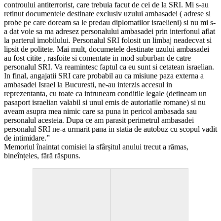
controului antiterrorist, care trebuia facut de cei de la SRI. Mi s-au
retinut documentele destinate exclusiv uzului ambasadei ( adrese si
probe pe care doream sa le predau diplomatilor israelieni) si nu mi s-
a dat voie sa ma adresez personalului ambasadei prin interfonul aflat
la parterul imobilului. Personalul SRI folosit un limbaj neadecvat si
lipsit de politete. Mai mult, documetele destinate uzului ambasadei
au fost citite , rasfoite si comentate in mod suburban de catre
personalul SRI. Va reamintesc faptul ca eu sunt si cetatean israelian.
In final, angajatii SRI care probabil au ca misiune paza externa a
ambasadei Israel la Bucuresti, ne-au interzis accesul in
reprezentanta, cu toate ca intruneam conditile legale (detineam un
pasaport israelian valabil si unul emis de autoriatile romane) si nu
aveam asupra mea nimic care sa puna in pericol ambasada sau
personalul acesteia. Dupa ce am parasit perimetrul ambasadei
personalul SRI ne-a urmarit pana in statia de autobuz cu scopul vadit
de intimidare.”
Memoriul înaintat comisiei la sfârșitul anului trecut a rămas,
bineînțeles, fără răspuns.