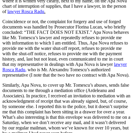
where it is written very clearly, next to my name, on the Apa Nova
chart of interruption of supplies, that I have a lawyer, in the person
of
lawyer Rosca Radu
.
Coincidence or not, the complaint for forgery and use of forged
documents was handled by Prosecutor Florina Lucan, who briefly
concluded: “THE FACT DOES NOT EXIST.” Apa Nova behaves
like Mr. Tomescu’s lawyer and repeatedly refuses to provide me
with information to which I am entitled. Thus, Apa Nova refuses to
provide me with the water shut-off report, refuses to provide me
with the shut-off notice, refuses to provide me with the payment
history, and, last but not least, even communicated to me in court
that my representative in dealings with Apa Nova is lawyer
lawyer
Rosca Radu
,
who is Mr. Alexandru Tomescu’s authorized
representative (I note that the two have no contract with Apa Nova).
Similarly, Apa Nova, to cover up Mr. Tomescu’s abuses, sends false
documents to me through a mediation office (Ardeleanu and
Associates). In practice, I received an invitation to mediation with an
acknowledgment of receipt that was already signed, but, of course,
by someone else. I reported this to the police, but it doesn’t surprise
me that this complaint has been sitting in a drawer for over a year.
What’s also interesting is that this envelope was delivered to me on a
Saturday, when we don’t receive any mail, and it wasn’t delivered
by our regular mailman, whom we’ve known for over 10 years, but