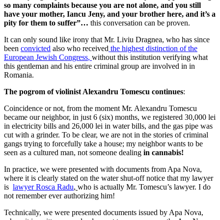
so many complaints because you are not alone, and you still
have your mother, Iancu Jeny, and your brother here, and it’s a
pity for them to suffer”…
this conversation can be proven.
It can only sound like irony that Mr. Liviu Dragnea, who has since
been
convicted
also who received
t
he highest distinction of the
European Jewish Congress
,
without this institution verifying what
this gentleman and his entire criminal group are involved in in
Romania.
The pogrom of violinist Alexandru Tomescu continues
:
Coincidence or not, from the moment Mr. Alexandru Tomescu
became our neighbor, in just 6 (six) months, we registered 30,000 lei
in electricity bills and 26,000 lei in water bills, and the gas pipe was
cut with a grinder. To be clear, we are not in the stories of criminal
gangs trying to forcefully take a house; my neighbor wants to be
seen as a cultured man, not someone dealing
in cannabis!
In practice, we were presented with documents from Apa Nova,
where it is clearly stated on the water shut-off notice that my lawyer
is
lawyer Rosca Radu
,
who is actually Mr. Tomescu’s lawyer. I do
not remember ever authorizing him!
Technically, we were presented documents issued by Apa Nova,