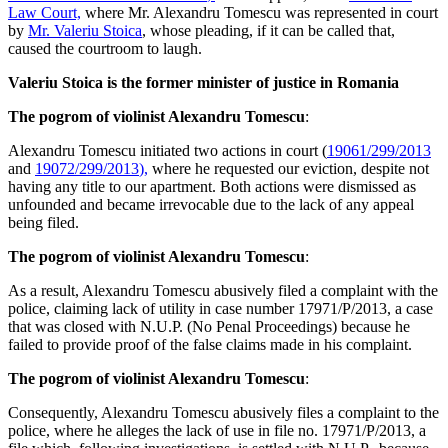
Law Court,
where Mr. Alexandru Tomescu was represented in court
by
Mr
.
Valeriu Stoica
, whose pleading, if it can be called that,
caused the courtroom to laugh.
Valeriu Stoica is the former minister of justice in Romania
The pogrom of violinist Alexandru Tomescu
:
Alexandru Tomescu initiated two actions in court (
19061/299/2013
and
19072/299/2013
)
,
where he requested our eviction, despite not
having any title to our apartment. Both actions were dismissed as
unfounded and became irrevocable due to the lack of any appeal
being filed.
The pogrom of violinist Alexandru Tomescu
:
As a result, Alexandru Tomescu abusively filed a complaint with the
police, claiming lack of utility in case number 17971/P/2013, a case
that was closed with N.U.P. (No Penal Proceedings) because he
failed to provide proof of the false claims made in his complaint.
The pogrom of violinist Alexandru Tomescu
:
Consequently, Alexandru Tomescu abusively files a complaint to the
police, where he alleges the lack of use in file no. 17971/P/2013, a