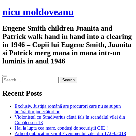
Skip
nicu moldoveanu
to
content
Eugene Smith children Juanita and
Patrick walk hand in hand into a clearing
in 1946 – Copii lui Eugene Smith, Juanita
si Patrick merg mana in mana intr-un
luminis in anul 1946
Sidebar
Search
for:
Recent Posts
Exclusiv. Justiția română are procurori care nu se supun
hotărârilor judecătorilor
Violonistul cu Stradivarius cântă fals în scandalul vilei din
Cobălcescu 13
Hai la lupta cea mare, conduși de securiștii CIE !
Articol publicat in ziarul Evenimentul zilei din 17.09.2018