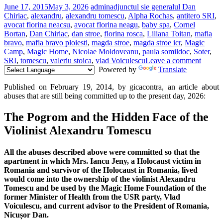
penală
June 17, 2015
May 3, 2026
admin
adjunctul sie generalul Dan
teleportat
Chiriac
,
alexandru
,
alexandru tomescu
,
Alpha Rochas
,
antitero SRI
,
în
avocat florina neacsu
,
avocat florina neagu
,
baby spa
,
Cornel
viitor
Bortan
,
Dan Chiriac
,
dan stroe
,
florina rosca
,
Liliana Toitan
,
mafia
bravo
,
mafia bravo ploiesti
,
magda stroe
,
magda stroe icr
,
Magic
Camp
,
Magic Home
,
Nicolae Moldoveanu
,
paula somildoc
,
Soter
,
SRI
,
tomescu
,
valeriu stoica
,
vlad Voiculescu
Leave a comment
Powered by
Translate
Published on February 19, 2014, by gicacontra, an article about
abuses that are still being committed up to the present day, 2026:
The Pogrom and the Hidden Face of the
Violinist Alexandru Tomescu
All the abuses described above were committed so that the
apartment in which Mrs. Iancu Jeny, a Holocaust victim in
Romania and survivor of the Holocaust in Romania, lived
would come into the ownership of the violinist Alexandru
Tomescu and be used by the Magic Home Foundation of the
former Minister of Health from the USR party, Vlad
Voiculescu, and current advisor to the President of Romania,
Nicușor Dan.