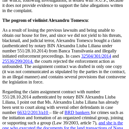
file which, following investigations, is settled with N.U.P., because
it does not provide evidence to support the false allegations written
in the complaint.
The pogrom of violinist Alexandru Tomescu
:
As a result of losing the previous lawsuits and being unable to
obtain our house for free, and since we did not yield to his threats,
blackmail, and judicial terror, Alexandru Tomescu bought a claim
(authenticated by notary BIN Alexandra Liuba Liliana under
number 551/28.10.2014) from Banca Transilvania and illegally
initiated enforcement proceedings. In cases
32504/301/2014
and
25536/299/2014
.
the courts rejected the enforcement action as
unfounded. The assignment contract was drafted in only one copy
(it was not communicated as stipulated by the parties in the contract,
in an illegal manner) and contains several provisions that contravene
the legislation in force.
Regarding the claim assignment contract with number
551/28.10.2014 authenticated by notary BIN Alexandra Liuba
Liliana, I point out that Ms. Alexandra Liuba Liliana has already
been sent to court along with several other defendants in case
number
6632/2/2013/a10
– file of
BRD
bankers
for crimes such as
the initiation and formation of an organized criminal group, joining
or supporting such a group (Law 39/2003, article 7),
and she is the
one who executed the documents for the land transactions of Nana.