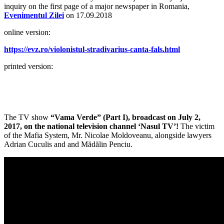
inquiry on the first page of a major newspaper in Romania,
Evenimentul Zilei
on 17.09.2018
online version:
https://evz.ro/violonistul-stradivarius-canta-fals.html
printed version:
The TV show
“Vama Verde” (Part I), broadcast on July 2,
2017, on the national television channel ‘Nasul TV’!
The victim
of the Mafia System, Mr. Nicolae Moldoveanu, alongside lawyers
Adrian Cuculis and and Mădălin Penciu.