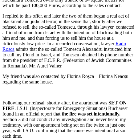
which he paid 100,000 Euros, according to the sales contract.
I replied to this offer, and later the two of them began a real act of
blackmail and judicial terror, in the sense that, shortly after we
refused to sell, the so-called Tomescu, through his lawyer, contacted
a friend of mine from Israel with the intention of blackmailing both
him and me, and thus forcing us to sell him the house at a
ridiculously low price. In a recorded conversation, lawyer
Radu
Rosca
admits that the so-called Tomescu Alexandru instructed him
to call my friend in Israel, and Tomescu obtained his phone number
from the president of F.C.E.R. (Federation of Jewish Communities
in Romania), Mr. Aurel Vainer.
My friend was also contacted by Florina Roșca – Florina Neacșu
regarding the same house.
Following our refusal, shortly after, the apartment was
SET ON
FIRE
. I.S.U. (Inspectorate for Emergency Situations) Bucharest
found in an official report that
the fire was set intentionally.
Section 3 did not conduct any investigation and never heard my
testimony, with our apartment being set on fire twice in just one
year, with I.S.U. confirming that the cause was intentional arson
each time.