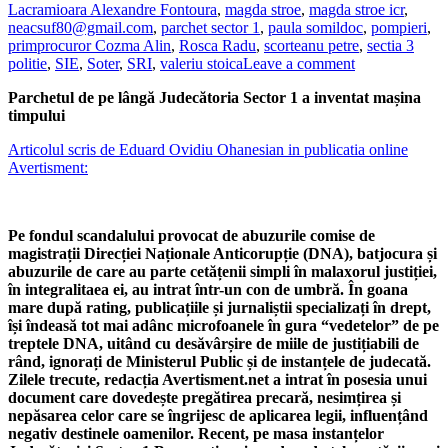
Lacramioara Alexandre Fontoura
,
magda stroe
,
magda stroe icr
,
neacsuf80@gmail.com
,
parchet sector 1
,
paula somildoc
,
pompieri
,
primprocuror Cozma Alin
,
Rosca Radu
,
scorteanu petre
,
sectia 3
politie
,
SIE
,
Soter
,
SRI
,
valeriu stoica
Leave a comment
Parchetul de pe lângă Judecătoria Sector 1 a inventat mașina
timpului
Articolul scris de Eduard Ovidiu Ohanesian in publicatia online
Avertisment:
Pe fondul scandalului provocat de abuzurile comise de
magistrații Direcției Naționale Anticorupție (DNA), batjocura și
abuzurile de care au parte cetățenii simpli în malaxorul justiției,
în integralitaea ei, au intrat într-un con de umbră. În goana
mare după rating, publicațiile și jurnaliștii specializați în drept,
își îndeasă tot mai adânc microfoanele în gura “vedetelor” de pe
treptele DNA, uitând cu desăvârșire de miile de justițiabili de
rând, ignorați de Ministerul Public și de instanțele de judecată.
Zilele trecute, redacția Avertisment.net a intrat în posesia unui
document care dovedește pregătirea precară, nesimțirea și
nepăsarea celor care se îngrijesc de aplicarea legii, influențând
negativ destinele oamenilor. Recent, pe masa instanțelor