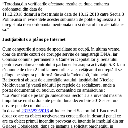
“Totodata,din verificarile efectuate rezulta ca dupa emiterea
ordonantei din data de
11.12.2018 dosarul a fost trimis la data de 18.12.2018 catre Sectia 3
Politie,insa in evidentele acestei subunitati de politie ﬁgureaza a fi
inregistrata doar ordonanta mentionata nu si dosarul in materialilatea
sa.”
Justițiabilul s-a plâns pe Internet
Cum oengeurile și presa de specialitate se ocupă, în ultima vreme,
doar de marile cazuri de corupție servite de magistrații DNA, iar
Comisia comună permanentă a Camerei Deputaților și Senatului
pentru exercitarea controlului parlamentar asupra activității S.R.I. nu
răspunde de circa 2 luni la memoriile sale, cetățeanul nedreptățit se
plânge pe singura platformă rămasă la îndemână, Intrenetul.
Batjocorit și abuzat de autoritățile statului, justițiabilul Nicolae
Moldoveanu își varsă năduful pe rețelele de socializare, unde a
postat documentul cu bucluc, comentând cu amărăciune :
“La Parchetul de pe langa Judecatoria Sector 1 s-a inventat masina
timpului se emit ordonante pentru luna decembrie 2018 si se fura
dosare penale cu totul… .
In dosarul
2315/299/2018
al Judecatoriei Sectorului 1 Bucuresti
dosar ce are ca obiect tergiversarea cercetarilor in dosarul penal ce
are ca obiect primul incendiu provocat cu intentie la imobilul din str
Grigore Cobalcescu, dupa ce instanta a solicitat parchetului in