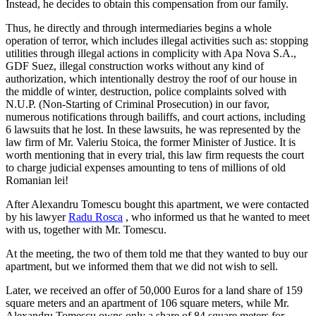
Instead, he decides to obtain this compensation from our family.
Thus, he directly and through intermediaries begins a whole
operation of terror, which includes illegal activities such as: stopping
utilities through illegal actions in complicity with Apa Nova S.A.,
GDF Suez, illegal construction works without any kind of
authorization, which intentionally destroy the roof of our house in
the middle of winter, destruction, police complaints solved with
N.U.P. (Non-Starting of Criminal Prosecution) in our favor,
numerous notifications through bailiffs, and court actions, including
6 lawsuits that he lost. In these lawsuits, he was represented by the
law firm of Mr. Valeriu Stoica, the former Minister of Justice. It is
worth mentioning that in every trial, this law firm requests the court
to charge judicial expenses amounting to tens of millions of old
Romanian lei!
After Alexandru Tomescu bought this apartment, we were contacted
by his lawyer
Radu Rosca
, who informed us that he wanted to meet
with us, together with Mr. Tomescu.
At the meeting, the two of them told me that they wanted to buy our
apartment, but we informed them that we did not wish to sell.
Later, we received an offer of 50,000 Euros for a land share of 159
square meters and an apartment of 106 square meters, while Mr.
Alexandru Tomescu owns only a share of 84 square meters for