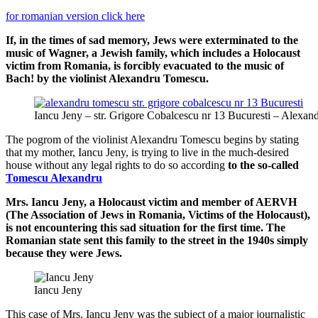
for romanian version click here
If, in the times of sad memory, Jews were exterminated to the
music of Wagner, a Jewish family, which includes a Holocaust
victim from Romania, is forcibly evacuated to the music
of
Bach! by the violinist Alexandru Tomescu.
Iancu Jeny – str. Grigore Cobalcescu nr 13 Bucuresti – Alexa
The pogrom of the violinist Alexandru Tomescu begins by stating
that my mother, Iancu Jeny, is trying to live in the much-desired
house without any legal rights to do so according
to the so-called
Tomescu Alexandru
Mrs. Iancu Jeny, a Holocaust victim and member of AERVH
(The Association of Jews in Romania, Victims of the Holocaust),
is not encountering this sad situation for the first time. The
Romanian state sent this family to the street in the 1940s simply
because they were Jews.
Iancu Jeny
This case of Mrs. Iancu Jeny was the subject of a major journalistic