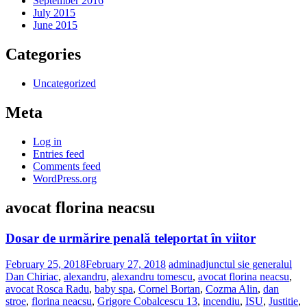
September 2016
July 2015
June 2015
Categories
Uncategorized
Meta
Log in
Entries feed
Comments feed
WordPress.org
avocat florina neacsu
Dosar de urmărire penală teleportat în viitor
February 25, 2018
February 27, 2018
admin
adjunctul sie generalul
Dan Chiriac
,
alexandru
,
alexandru tomescu
,
avocat florina neacsu
,
avocat Rosca Radu
,
baby spa
,
Cornel Bortan
,
Cozma Alin
,
dan
stroe
,
florina neacsu
,
Grigore Cobalcescu 13
,
incendiu
,
ISU
,
Justitie
,