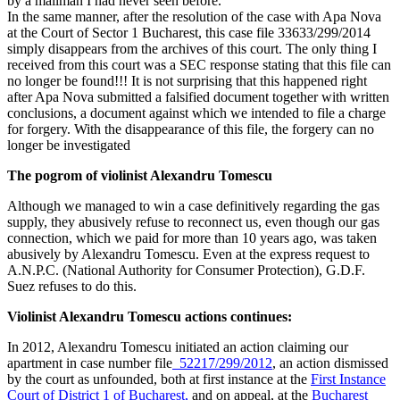
by a mailman I had never seen before.
In the same manner, after the resolution of the case with Apa Nova
at the Court of Sector 1 Bucharest, this case file 33633/299/2014
simply disappears from the archives of this court. The only thing I
received from this court was a SEC response stating that this file can
no longer be found!!! It is not surprising that this happened right
after Apa Nova submitted a falsified document together with written
conclusions, a document against which we intended to file a charge
for forgery. With the disappearance of this file, the forgery can no
longer be investigated
The pogrom of violinist Alexandru Tomescu
Although we managed to win a case definitively regarding the gas
supply, they abusively refuse to reconnect us, even though our gas
connection, which we paid for more than 10 years ago, was taken
abusively by Alexandru Tomescu. Even at the express request to
A.N.P.C. (National Authority for Consumer Protection), G.D.F.
Suez refuses to do this.
Violinist Alexandru Tomescu actions continues:
In 2012, Alexandru Tomescu initiated an action claiming our
apartment in case number file
52217/299/2012
,
an action dismissed
by the court as unfounded, both at first instance at the
First Instance
Court of District 1 of Bucharest
,
and on appeal, at the
Bucharest