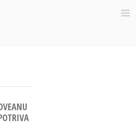
Sideb
DOVEANU
POTRIVA