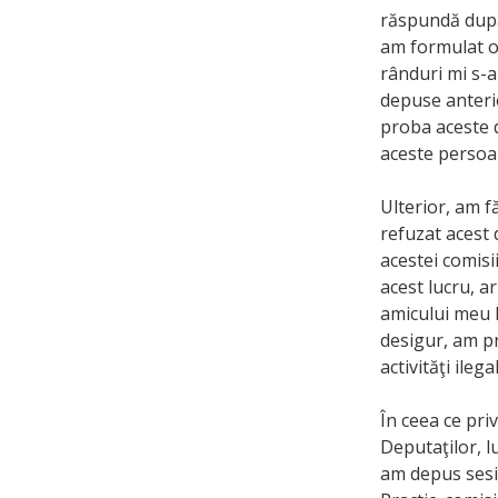
răspundă după 
am formulat o
rânduri mi s-
depuse anterio
proba aceste d
aceste persoan
Ulterior, am f
refuzat acest 
acestei comisi
acest lucru, a
amicului meu R
desigur, am pr
activităţi ilega
În ceea ce pri
Deputaţilor, l
am depus sesiz