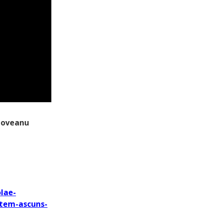
doveanu
lae-
stem-ascuns-