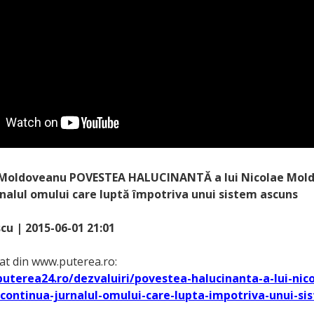
 Moldoveanu POVESTEA HALUCINANTĂ a lui Nicolae Mol
rnalul omului care luptă împotriva unui sistem ascuns
scu
| 2015-06-01 21:01
uat din www.puterea.ro:
uterea24.ro/dezvaluiri/povestea-halucinanta-a-lui-nico
ontinua-jurnalul-omului-care-lupta-impotriva-unui-si