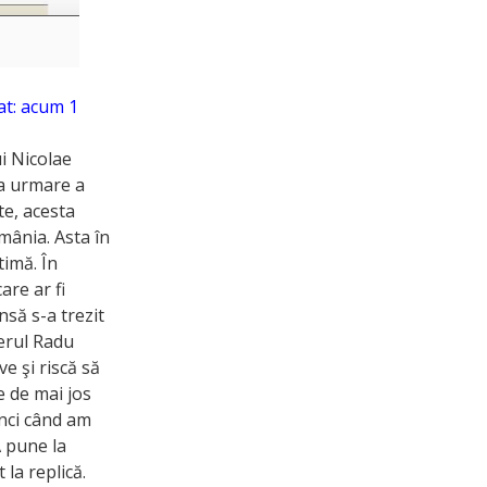
zat: acum 1
i Nicolae
ca urmare a
te, acesta
mânia. Asta în
timă. În
are ar fi
nsă s-a trezit
gerul Radu
e şi riscă să
e de mai jos
unci când am
A pune la
la replică.