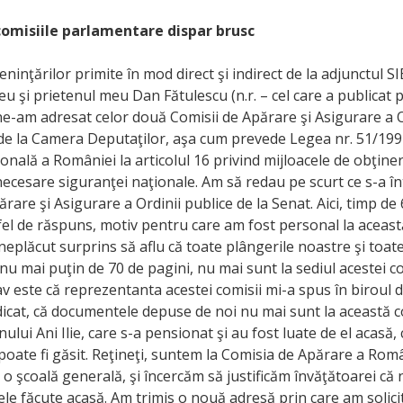
comisiile parlamentare dispar brusc
inţărilor primite în mod direct şi indirect de la adjunctul SI
 eu şi prietenul meu Dan Fătulescu (n.r. – cel care a publicat p
ne-am adresat celor două Comisii de Apărare şi Asigurare a O
 de la Camera Deputaţilor, aşa cum prevede Legea nr. 51/199
onală a României la articolul 16 privind mijloacele de obţine
necesare siguranţei naţionale. Am să redau pe scurt ce s-a î
rare şi Asigurare a Ordinii publice de la Senat. Aici, timp de
 fel de răspuns, motiv pentru care am fost personal la aceas
eplăcut surprins să aflu că toate plângerile noastre şi toat
u mai puţin de 70 de pagini, nu mai sunt la sediul acestei co
av este că reprezentanta acestei comisii mi-a spus în biroul d
dicat, că documentele depuse de noi nu mai sunt la această c
ului Ani Ilie, care s-a pensionat şi au fost luate de el acasă,
u poate fi găsit. Reţineţi, suntem la Comisia de Apărare a Româ
o şcoală generală, şi încercăm să justificăm învăţătoarei că 
ele făcute acasă. Am trimis o nouă adresă prin care am solicit