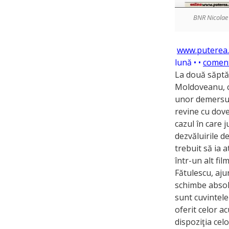
BNR Nicolae
www.puterea.
lună • •
coment
La două săptă
Moldoveanu, ca
unor demersuri
revine cu dove
cazul în care j
dezvăluirile d
trebuit să ia a
într-un alt fi
Fătulescu, aju
schimbe absolu
sunt cuvintele
oferit celor a
dispoziţia cel