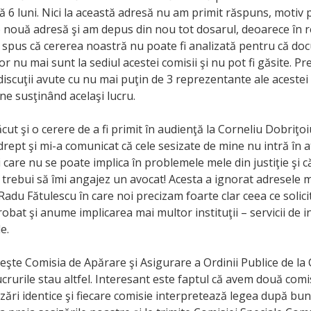
6 luni. Nici la această adresă nu am primit răspuns, motiv 
 nouă adresă şi am depus din nou tot dosarul, deoarece în 
a spus că cererea noastră nu poate fi analizată pentru că d
r nu mai sunt la sediul acestei comisii şi nu pot fi găsite. Pr
iscuţii avute cu nu mai puţin de 3 reprezentante ale acestei 
e susţinând acelaşi lucru.
ăcut şi o cerere de a fi primit în audienţă la Corneliu Dobriţoi
drept şi mi-a comunicat că cele sesizate de mine nu intră în at
i care nu se poate implica în problemele mele din justiţie şi c
r trebui să îmi angajez un avocat! Acesta a ignorat adresele m
adu Fătulescu în care noi precizam foarte clar ceea ce solici
obat şi anume implicarea mai multor instituţii – servicii de i
le.
veşte Comisia de Apărare şi Asigurare a Ordinii Publice de l
ucrurile stau altfel. Interesant este faptul că avem două comi
ări identice şi fiecare comisie interpretează legea după bunu