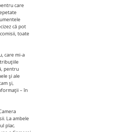
pentru care
repetate
ocumentele
ecizez că pot
comisii, toate
u, care mi-a
ribuţiile
ă, pentru
ele şi ale
tam şi,
nformaţii – în
a Camera
sii. La ambele
l plac.