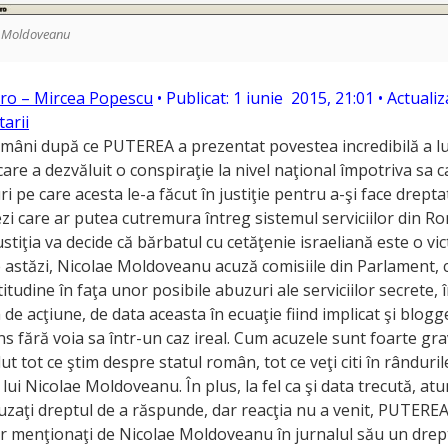
 Moldoveanu
ro – Mircea Popescu
• Publicat: 1 iunie 2015, 21:01 • Actuali
arii
mâni după ce PUTEREA a prezentat povestea incredibilă a lu
re a dezvăluit o conspiraţie la nivel naţional împotriva sa 
 pe care acesta le-a făcut în justiţie pentru a-şi face drepta
zi care ar putea cutremura întreg sistemul serviciilor din Ro
ustiţia va decide că bărbatul cu cetăţenie israeliană este o vic
e astăzi, Nicolae Moldoveanu acuză comisiile din Parlament, c
titudine în faţa unor posibile abuzuri ale serviciilor secrete, î
lm de acţiune, de data aceasta în ecuaţie fiind implicat şi blog
ns fără voia sa într-un caz ireal. Cum acuzele sunt foarte grav
t tot ce ştim despre statul român, tot ce veţi citi în rânduril
 lui Nicolae Moldoveanu. În plus, la fel ca şi data trecută, at
cuzaţi dreptul de a răspunde, dar reacţia nu a venit, PUTERE
or menţionaţi de Nicolae Moldoveanu în jurnalul său un drept 