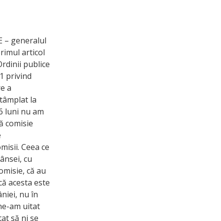
E – generalul
rimul articol
rdinii publice
1 privind
re a
ntâmplat la
 6 luni nu am
tă comisie
e
misii. Ceea ce
ânsei, cu
omisie, că au
 că acesta este
niei, nu în
ne-am uitat
at să ni se