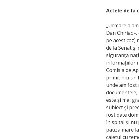
Actele de la 
„Urmare a amen
Dan Chiriac -,
pe acest caz) 
de la Senat şi
siguranţa naţi
informaţiilor 
Comisia de Apă
primit nici un
unde am fost n
documentele, n
este şi mai gr
subiect şi pre
fost date domn
în spital şi n
pauza mare la 
caietul cu tem