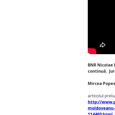
BNR Nicolae
continuă. Ju
Mircea Pope
articolul prel
http://www.p
moldoveanu-c
114460.html