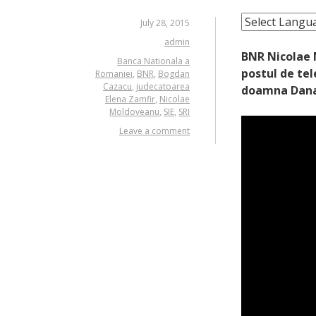
July 28, 2015
admin
BNR Nicolae 
Banca Nationala a
postul de tel
Romaniei
,
BNR
,
Bogdan
Cazacu
,
judecatoarea
doamna Dana 
Elena Zamfir
,
Nicolae
Moldoveanu
,
SIE
,
SRI
Leave a comment