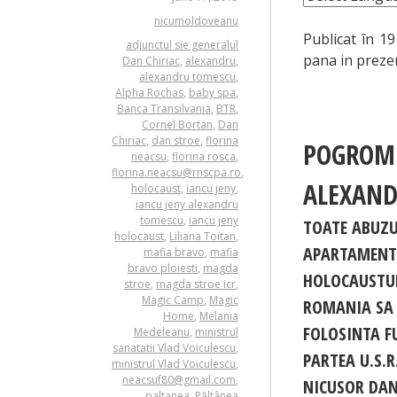
nicumoldoveanu
Publicat în 1
adjunctul sie generalul
pana in preze
Dan Chiriac
,
alexandru
,
alexandru tomescu
,
Alpha Rochas
,
baby spa
,
Banca Transilvania
,
BTR
,
Cornel Bortan
,
Dan
Chiriac
,
dan stroe
,
florina
POGROM
neacsu
,
florina rosca
,
florina.neacsu@rnscpa.ro
,
ALEXAND
holocaust
,
iancu jeny
,
iancu jeny alexandru
tomescu
,
iancu jeny
TOATE ABUZU
holocaust
,
Liliana Toitan
,
APARTAMENTU
mafia bravo
,
mafia
bravo ploiesti
,
magda
HOLOCAUSTUL
stroe
,
magda stroe icr
,
Magic Camp
,
Magic
ROMANIA SA 
Home
,
Melania
FOLOSINTA F
Medeleanu
,
ministrul
sanatatii Vlad Voiculescu
,
PARTEA U.S.R
ministrul Vlad Voiculescu
,
neacsuf80@gmail.com
,
NICUSOR DA
paltanea
,
Păltânea