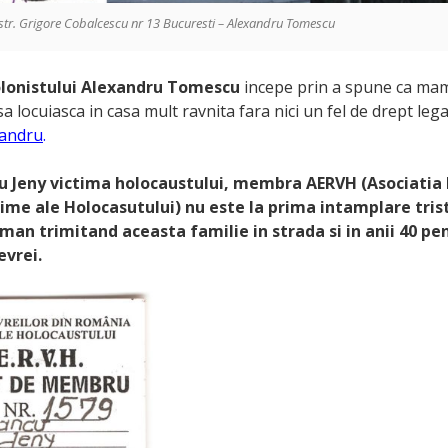
 str. Grigore Cobalcescu nr 13 Bucuresti – Alexandru Tomescu
lonistului Alexandru Tomescu
incepe prin a spune ca ma
sa locuiasca in casa mult ravnita fara nici un fel de drept leg
andru
.
 Jeny victima holocaustului, membra AERVH (Asociatia E
ime ale Holocasutului) nu este la prima intamplare tris
man trimitand aceasta familie in strada si in anii 40 pe
evrei.