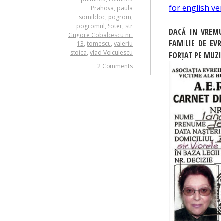
for english ve
Prahova
,
paula
somildoc
,
pogrom
,
pogromul
,
Soter
,
str
DACĂ IN VREMU
Grigore Cobalcescu nr.
FAMILIE DE EV
13
,
tomescu
,
valeriu
stoica
,
vlad Voiculescu
FORȚAT PE MUZI
2 Comments