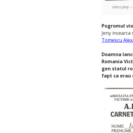
Iancu Jeny –
Pogromul vio
Jeny incearca 
Tomescu Alex
Doamna Iancu
Romania Vict
gen statul ro
fapt ca erau 