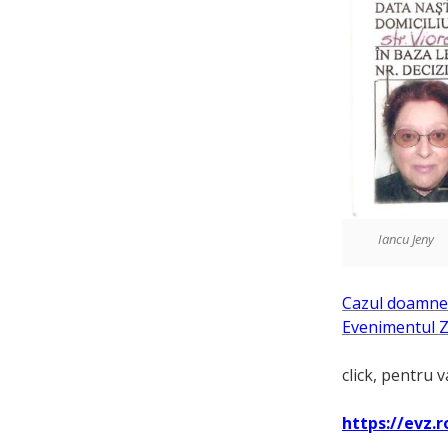
Iancu Jeny
Cazul doamnei 
Evenimentul Zi
click, pentru v
https://evz.r