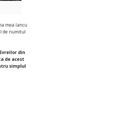
ma mea Iancu
al de numitul
vreilor din
ta de acest
ntru simplul