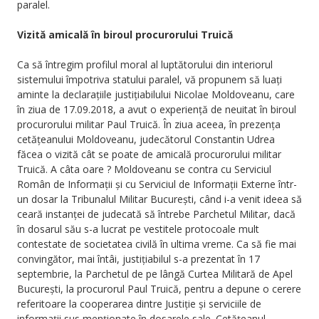
paralel.
Vizită amicală în biroul procurorului Truică
Ca să întregim profilul moral al luptătorului din interiorul
sistemului împotriva statului paralel, vă propunem să luați
aminte la declarațiile justițiabilului Nicolae Moldoveanu, care
în ziua de 17.09.2018, a avut o experiență de neuitat în biroul
procurorului militar Paul Truică. În ziua aceea, în prezența
cetățeanului Moldoveanu, judecătorul Constantin Udrea
făcea o vizită cât se poate de amicală procurorului militar
Truică. A câta oare ? Moldoveanu se contra cu Serviciul
Român de Informații și cu Serviciul de Informații Externe într-
un dosar la Tribunalul Militar București, când i-a venit ideea să
ceară instanței de judecată să întrebe Parchetul Militar, dacă
în dosarul său s-a lucrat pe vestitele protocoale mult
contestate de societatea civilă în ultima vreme. Ca să fie mai
convingător, mai întâi, justițiabilul s-a prezentat în 17
septembrie, la Parchetul de pe lângă Curtea Militară de Apel
București, la procurorul Paul Truică, pentru a depune o cerere
referitoare la cooperarea dintre Justiție și serviciile de
informații sus menționate în dosarele sale. Cetățeanul