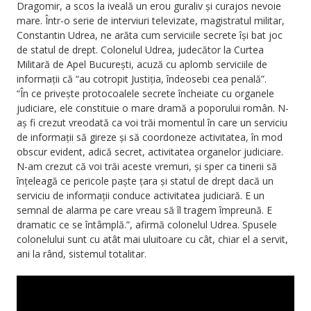
Dragomir, a scos la iveală un erou guraliv și curajos nevoie
mare. Într-o serie de interviuri televizate, magistratul militar,
Constantin Udrea, ne arăta cum serviciile secrete își bat joc
de statul de drept. Colonelul Udrea, judecător la Curtea
Militară de Apel București, acuză cu aplomb serviciile de
informații că “au cotropit Justiția, îndeosebi cea penală”.
“În ce privește protocoalele secrete încheiate cu organele
judiciare, ele constituie o mare dramă a poporului român. N-
aș fi crezut vreodată ca voi trăi momentul în care un serviciu
de informații să gireze și să coordoneze activitatea, în mod
obscur evident, adică secret, activitatea organelor judiciare.
N-am crezut că voi trăi aceste vremuri, și sper ca tinerii să
înțeleagă ce pericole paște țara și statul de drept dacă un
serviciu de informații conduce activitatea judiciară. E un
semnal de alarma pe care vreau să îl tragem împreună. E
dramatic ce se întâmplă.”, afirmă colonelul Udrea. Spusele
colonelului sunt cu atât mai uluitoare cu cât, chiar el a servit,
ani la rând, sistemul totalitar.