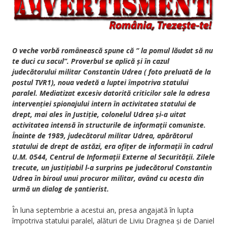
O veche vorbă românească spune că “ la pomul lăudat să nu
te duci cu sacul”. Proverbul se aplică și în cazul
judecătorului militar Constantin Udrea ( foto preluată de la
postul TVR1), noua vedetă a luptei împotriva statului
paralel. Mediatizat excesiv datorită criticilor sale la adresa
intervenției spionajului intern în activitatea statului de
drept, mai ales în Justiție, colonelul Udrea și-a uitat
activitatea intensă în structurile de informații comuniste.
Înainte de 1989, judecătorul militar Udrea, apărătorul
statului de drept de astăzi, era ofițer de informații în cadrul
U.M. 0544, Centrul de Informații Externe al Securității. Zilele
trecute, un justițiabil l-a surprins pe judecătorul Constantin
Udrea în biroul unui procuror militar, având cu acesta din
urmă un dialog de șantierist.
În luna septembrie a acestui an, presa angajată în lupta
împotriva statului paralel, alături de Liviu Dragnea și de Daniel