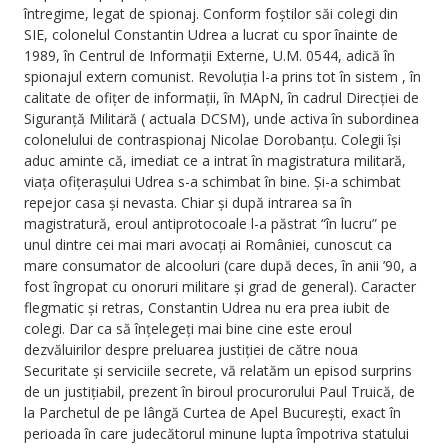
întregime, legat de spionaj. Conform foștilor săi colegi din
SIE, colonelul Constantin Udrea a lucrat cu spor înainte de
1989, în Centrul de Informații Externe, U.M. 0544, adică în
spionajul extern comunist. Revoluția l-a prins tot în sistem , în
calitate de ofițer de informații, în MApN, în cadrul Direcției de
Siguranță Militară ( actuala DCSM), unde activa în subordinea
colonelului de contraspionaj Nicolae Dorobanțu. Colegii își
aduc aminte că, imediat ce a intrat în magistratura militară,
viața ofițerașului Udrea s-a schimbat în bine. Și-a schimbat
repejor casa și nevasta. Chiar și după intrarea sa în
magistratură, eroul antiprotocoale l-a păstrat “în lucru” pe
unul dintre cei mai mari avocați ai României, cunoscut ca
mare consumator de alcooluri (care după deces, în anii ’90, a
fost îngropat cu onoruri militare și grad de general). Caracter
flegmatic și retras, Constantin Udrea nu era prea iubit de
colegi. Dar ca să înțelegeți mai bine cine este eroul
dezvăluirilor despre preluarea justiției de către noua
Securitate și serviciile secrete, vă relatăm un episod surprins
de un justițiabil, prezent în biroul procurorului Paul Truică, de
la Parchetul de pe lângă Curtea de Apel București, exact în
perioada în care judecătorul minune lupta împotriva statului