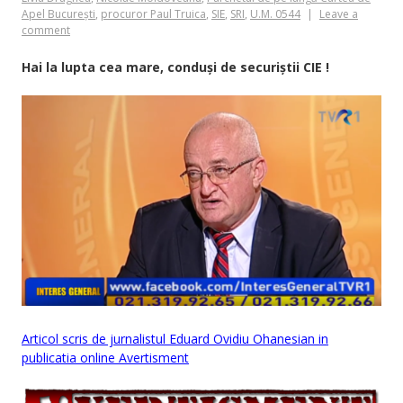
Apel București
,
procuror Paul Truica
,
SIE
,
SRI
,
U.M. 0544
Leave a
comment
Hai la lupta cea mare, conduși de securiștii CIE !
Articol scris de jurnalistul Eduard Ovidiu Ohanesian in
publicatia online Avertisment