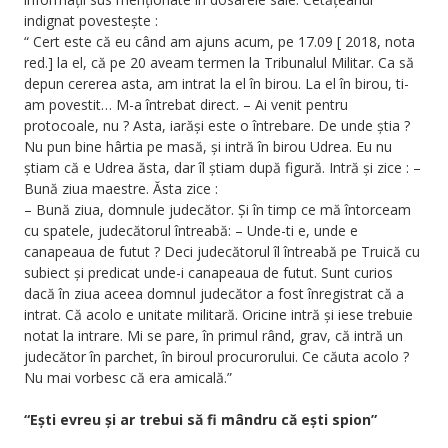
indignat povestește :
“ Cert este că eu când am ajuns acum, pe 17.09 [ 2018, nota
red.] la el, că pe 20 aveam termen la Tribunalul Militar. Ca să
depun cererea asta, am intrat la el în birou. La el în birou, ti-
am povestit… M-a întrebat direct. – Ai venit pentru
protocoale, nu ? Asta, iarăși este o întrebare. De unde știa ?
Nu pun bine hârtia pe masă, și intră în birou Udrea. Eu nu
știam că e Udrea ăsta, dar îl știam după figură. Intră și zice : –
Bună ziua maestre. Ăsta zice :
– Bună ziua, domnule judecător. Și în timp ce mă întorceam
cu spatele, judecătorul întreabă: – Unde-ti e, unde e
canapeaua de futut ? Deci judecătorul îl întreabă pe Truică cu
subiect și predicat unde-i canapeaua de futut. Sunt curios
dacă în ziua aceea domnul judecător a fost înregistrat că a
intrat. Că acolo e unitate militară. Oricine intră și iese trebuie
notat la intrare. Mi se pare, în primul rând, grav, că intră un
judecător în parchet, în biroul procurorului. Ce căuta acolo ?
Nu mai vorbesc că era amicală.”
“Ești evreu și ar trebui să fi mândru că ești spion”