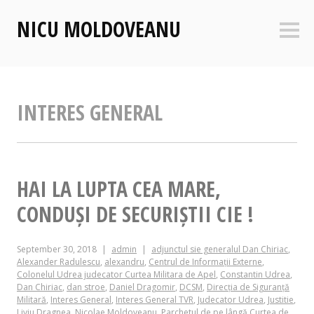
Skip
NICU MOLDOVEANU
to
Sideb
content
INTERES GENERAL
HAI LA LUPTA CEA MARE,
CONDUȘI DE SECURIȘTII CIE !
September 30, 2018
admin
adjunctul sie generalul Dan Chiriac
,
Alexander Radulescu
,
alexandru
,
Centrul de Informații Externe
,
Colonelul Udrea judecator Curtea Militara de Apel
,
Constantin Udrea
,
Dan Chiriac
,
dan stroe
,
Daniel Dragomir
,
DCSM
,
Direcția de Siguranță
Militară
,
Interes General
,
Interes General TVR
,
Judecator Udrea
,
Justitie
,
Liviu Dragnea
,
Nicolae Moldoveanu
,
Parchetul de pe lângă Curtea de