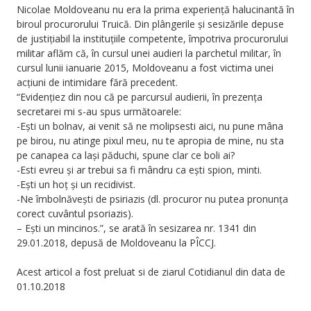
Nicolae Moldoveanu nu era la prima experiență halucinantă în
biroul procurorului Truică. Din plângerile și sesizările depuse
de justițiabil la instituțiile competente, împotriva procurorului
militar aflăm că, în cursul unei audieri la parchetul militar, în
cursul lunii ianuarie 2015, Moldoveanu a fost victima unei
acțiuni de intimidare fără precedent.
“Evidențiez din nou că pe parcursul audierii, în prezența
secretarei mi s-au spus următoarele:
-Ești un bolnav, ai venit să ne molipsesti aici, nu pune mâna
pe birou, nu atinge pixul meu, nu te apropia de mine, nu sta
pe canapea ca lași păduchi, spune clar ce boli ai?
-Esti evreu și ar trebui sa fi mândru ca ești spion, minti.
-Ești un hoț și un recidivist.
-Ne îmbolnăvești de psiriazis (dl. procuror nu putea pronunța
corect cuvântul psoriazis).
– Ești un mincinos.”, se arată în sesizarea nr. 1341 din
29.01.2018, depusă de Moldoveanu la PÎCCJ.
Acest articol a fost preluat si de ziarul Cotidianul din data de
01.10.2018