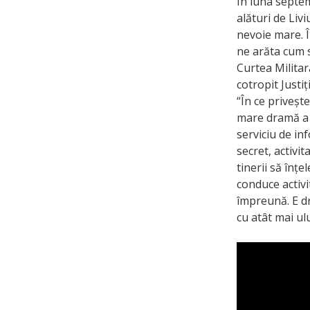
În luna septem
alături de Liv
nevoie mare. Î
ne arăta cum s
Curtea Militar
cotropit Justi
“În ce priveșt
mare dramă a 
serviciu de in
secret, activi
tinerii să înțe
conduce activi
împreună. E dr
cu atât mai ulu