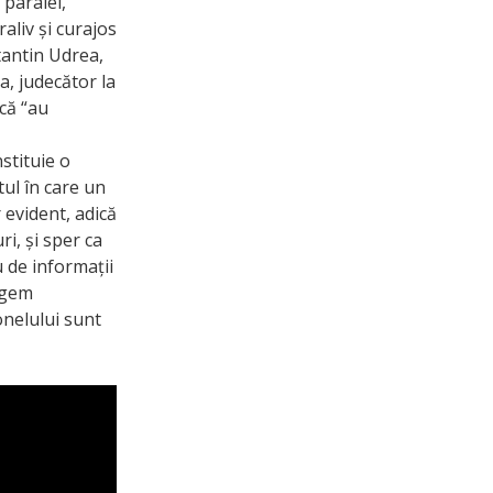
 paralel,
aliv și curajos
stantin Udrea,
a, judecător la
 că “au
stituie o
ul în care un
 evident, adică
ri, și sper ca
u de informații
ragem
onelului sunt