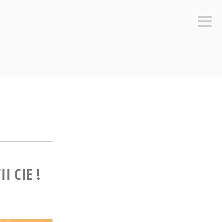
Sideb
I CIE !