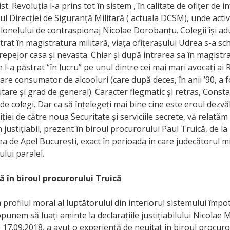
. Revoluția l-a prins tot în sistem , în calitate de ofițer de in
l Direcției de Siguranță Militară ( actuala DCSM), unde activ
onelului de contraspionaj Nicolae Dorobanțu. Colegii își ad
ntrat în magistratura militară, viața ofițerașului Udrea s-a sc
repejor casa și nevasta. Chiar și după intrarea sa în magistr
 l-a păstrat “în lucru” pe unul dintre cei mai mari avocați ai
re consumator de alcooluri (care după deces, în anii ’90, a 
itare și grad de general). Caracter flegmatic și retras, Cons
 de colegi. Dar ca să înțelegeți mai bine cine este eroul dezvă
iției de către noua Securitate și serviciile secrete, vă relată
 justițiabil, prezent în biroul procurorului Paul Truică, de la
a de Apel București, exact în perioada în care judecătorul 
ului paralel.
ă în biroul procurorului Truică
 profilul moral al luptătorului din interiorul sistemului împot
opunem să luați aminte la declarațiile justițiabilului Nicolae
e 17.09.2018, a avut o experiență de neuitat în biroul procuro