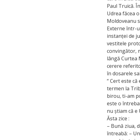
Paul Truică. Î
Udrea făcea o 
Moldoveanu se 
Externe într-u
instanței de j
vestitele prot
convingător, m
lângă Curtea M
cerere referit
în dosarele sa
“ Cert este că
termen la Trib
birou, ti-am p
este o întreba
nu știam că e 
Ăsta zice :
– Bună ziua, d
întreabă: – Un