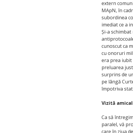
extern comunist
MApN, în cadru
subordinea col
imediat ce a i
Și-a schimbat 
antiprotocoale
cunoscut ca ma
cu onoruri mil
era prea iubit
preluarea just
surprins de un
pe lângă Curte
împotriva stat
Vizită amical
Ca să întregim
paralel, vă pr
care în ziua d