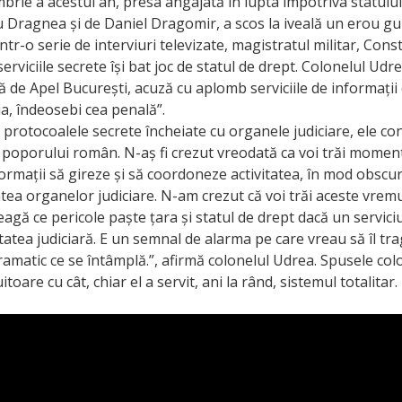
brie a acestui an, presa angajată în lupta împotriva statului
iu Dragnea și de Daniel Dragomir, a scos la iveală un erou gur
ntr-o serie de interviuri televizate, magistratul militar, Con
erviciile secrete își bat joc de statul de drept. Colonelul Udre
ă de Apel București, acuză cu aplomb serviciile de informații
ția, îndeosebi cea penală”.
e protocoalele secrete încheiate cu organele judiciare, ele con
poporului român. N-aș fi crezut vreodată ca voi trăi moment
formații să gireze și să coordoneze activitatea, în mod obscur
tatea organelor judiciare. N-am crezut că voi trăi aceste vremu
leagă ce pericole paște țara și statul de drept dacă un servici
tatea judiciară. E un semnal de alarma pe care vreau să îl t
amatic ce se întâmplă.”, afirmă colonelul Udrea. Spusele col
itoare cu cât, chiar el a servit, ani la rând, sistemul totalitar.