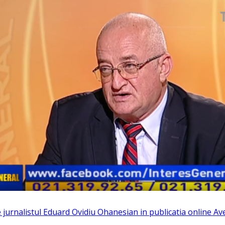
de jurnalistul Eduard Ovidiu Ohanesian in publicatia online A