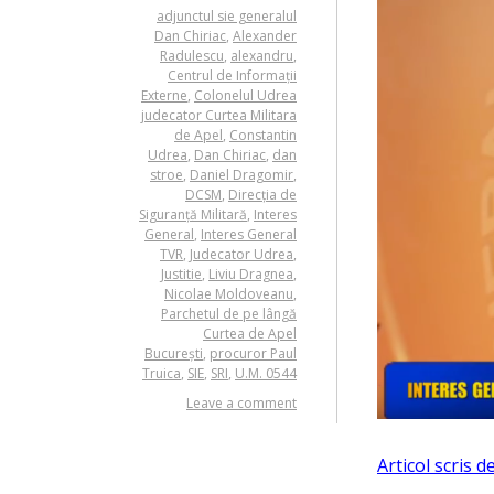
adjunctul sie generalul
Dan Chiriac
,
Alexander
Radulescu
,
alexandru
,
Centrul de Informații
Externe
,
Colonelul Udrea
judecator Curtea Militara
de Apel
,
Constantin
Udrea
,
Dan Chiriac
,
dan
stroe
,
Daniel Dragomir
,
DCSM
,
Direcția de
Siguranță Militară
,
Interes
General
,
Interes General
TVR
,
Judecator Udrea
,
Justitie
,
Liviu Dragnea
,
Nicolae Moldoveanu
,
Parchetul de pe lângă
Curtea de Apel
București
,
procuror Paul
Truica
,
SIE
,
SRI
,
U.M. 0544
Leave a comment
Articol scris 