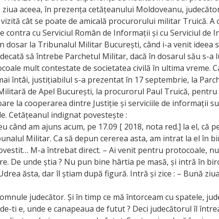
n ziua aceea, în prezența cetățeanului Moldoveanu, judecăto
vizită cât se poate de amicală procurorului militar Truică. A 
contra cu Serviciul Român de Informații și cu Serviciul de I
n dosar la Tribunalul Militar București, când i-a venit ideea 
udecată să întrebe Parchetul Militar, dacă în dosarul său s-a 
ocoale mult contestate de societatea civilă în ultima vreme. C
ai întâi, justițiabilul s-a prezentat în 17 septembrie, la Parc
ilitară de Apel București, la procurorul Paul Truică, pentr
oare la cooperarea dintre Justiție și serviciile de informații 
le. Cetățeanul indignat povestește :
 eu când am ajuns acum, pe 17.09 [ 2018, nota red.] la el, că 
unalul Militar. Ca să depun cererea asta, am intrat la el în bir
ovestit… M-a întrebat direct. – Ai venit pentru protocoale, nu 
re. De unde știa ? Nu pun bine hârtia pe masă, și intră în bi
Udrea ăsta, dar îl știam după figură. Intră și zice : – Bună ziu
omnule judecător. Și în timp ce mă întorceam cu spatele, jud
de-ti e, unde e canapeaua de futut ? Deci judecătorul îl într