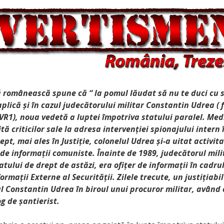
 românească spune că “ la pomul lăudat să nu te duci cu s
plică și în cazul judecătorului militar Constantin Udrea ( 
TVR1), noua vedetă a luptei împotriva statului paralel. Med
tă criticilor sale la adresa intervenției spionajului intern 
ept, mai ales în Justiție, colonelul Udrea și-a uitat activi
e de informații comuniste. Înainte de 1989, judecătorul mil
tului de drept de astăzi, era ofițer de informații în cadru
ormații Externe al Securității. Zilele trecute, un justițiabil
l Constantin Udrea în biroul unui procuror militar, având 
g de șantierist.