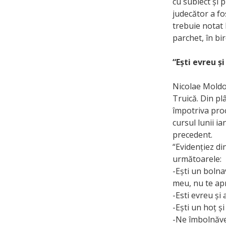
cu subiect și 
judecător a fos
trebuie notat 
parchet, în bi
“Ești evreu și
Nicolae Moldo
Truică. Din plâ
împotriva procu
cursul lunii i
precedent.
“Evidențiez di
următoarele:
-Ești un bolna
meu, nu te apr
-Esti evreu și 
-Ești un hoț și
-Ne îmbolnăveș