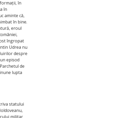
formații, în
a în
uc aminte că,
himbat în bine.
atură, eroul
 României,
fost îngropat
tantin Udrea nu
luirilor despre
m un episod
 Parchetul de
minune lupta
riva statului
 Moldoveanu,
rului militar