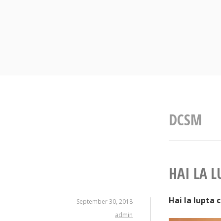
Skip
to
content
DCSM
HAI LA L
Hai la lupta 
September 30, 2018
admin