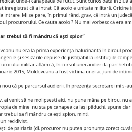
predicat unde-i canapeaua de futut. Sunt curios dacă în ziua
t înregistrat că a intrat. Că acolo e unitate militară. Oricine i
la intrare. Mi se pare, în primul rând, grav, că intră un judecă
roul procurorului. Ce căuta acolo ? Nu mai vorbesc că era ami
 ar trebui să fi mândru că ești spion”
veanu nu era la prima experiență halucinantă în biroul pro
ngerile și sesizările depuse de justițiabil la instituțiile comp
rorului militar aflăm că, în cursul unei audieri la parchetul m
anuarie 2015, Moldoveanu a fost victima unei acțiuni de intim
n nou că pe parcursul audierii, în prezența secretarei mi s-a
v, ai venit să ne molipsesti aici, nu pune mâna pe birou, nu a
opia de mine, nu sta pe canapea ca lași păduchi, spune clar c
ar trebui sa fi mândru ca ești spion, minti.
 un recidivist.
ti de psiriazis (dl. procuror nu putea pronunța corect cuvân