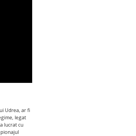
i Udrea, ar fi
egime, legat
a lucrat cu
spionajul