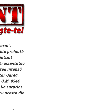
acul”.
foto preluată
iatizat
în activitatea
tatea intensă
itar Udrea,
l U.M. 0544,
 l-a surprins
cu acesta din