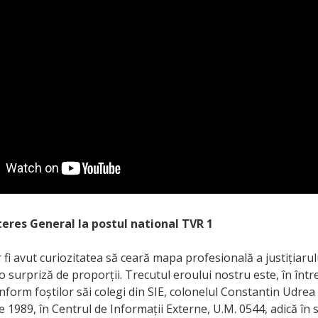
eres General la postul national TVR 1
 fi avut curiozitatea să ceară mapa profesională a justițiarulu
o surpriză de proporții. Trecutul eroului nostru este, în într
nform foștilor săi colegi din SIE, colonelul Constantin Udrea 
e 1989, în Centrul de Informații Externe, U.M. 0544, adică în 