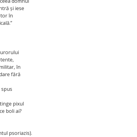
 aceea domnul
ntră și iese
tor în
cală.”
curorului
etente,
ilitar, în
idare fără
u spus
tinge pixul
e boli ai?
tul psoriazis).