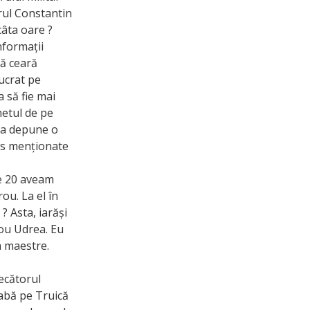
rul Constantin
câta oare ?
nformații
să ceară
lucrat pe
a să fie mai
hetul de pe
u a depune o
sus menționate
pe 20 aveam
ou. La el în
? Asta, iarăși
rou Udrea. Eu
a maestre.
ecătorul
eabă pe Truică