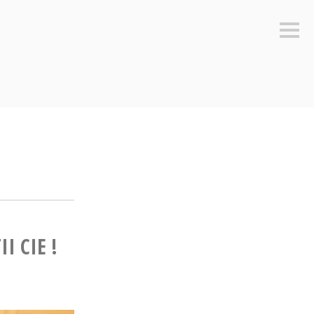
Sideb
I CIE !