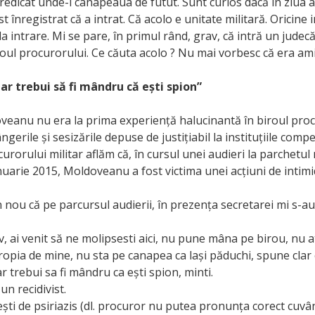
predicat unde-i canapeaua de futut. Sunt curios dacă în ziua
t înregistrat că a intrat. Că acolo e unitate militară. Oricine i
la intrare. Mi se pare, în primul rând, grav, că intră un judecă
roul procurorului. Ce căuta acolo ? Nu mai vorbesc că era ami
 ar trebui să fi mândru că ești spion”
veanu nu era la prima experiență halucinantă în biroul pro
ngerile și sesizările depuse de justițiabil la instituțiile comp
rorului militar aflăm că, în cursul unei audieri la parchetul m
anuarie 2015, Moldoveanu a fost victima unei acțiuni de intim
n nou că pe parcursul audierii, în prezența secretarei mi s-a
v, ai venit să ne molipsesti aici, nu pune mâna pe birou, nu a
opia de mine, nu sta pe canapea ca lași păduchi, spune clar c
ar trebui sa fi mândru ca ești spion, minti.
 un recidivist.
ti de psiriazis (dl. procuror nu putea pronunța corect cuvân