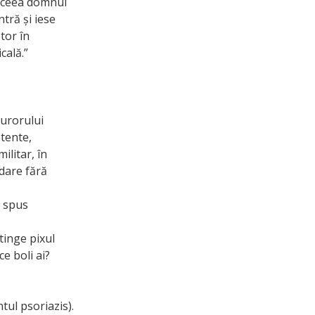
 aceea domnul
ntră și iese
tor în
cală.”
curorului
etente,
ilitar, în
idare fără
u spus
tinge pixul
e boli ai?
tul psoriazis).