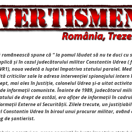
 românească spune că “ la pomul lăudat să nu te duci cu s
plică și în cazul judecătorului militar Constantin Udrea ( 
TVR1), noua vedetă a luptei împotriva statului paralel. Med
tă criticilor sale la adresa intervenției spionajului intern 
ept, mai ales în Justiție, colonelul Udrea și-a uitat activi
e de informații comuniste. Înainte de 1989, judecătorul mil
tului de drept de astăzi, era ofițer de informații în cadru
ormații Externe al Securității. Zilele trecute, un justițiabil
l Constantin Udrea în biroul unui procuror militar, având 
g de șantierist.