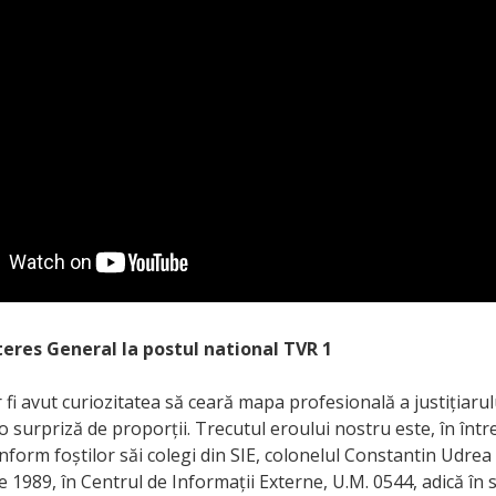
eres General la postul national TVR 1
 fi avut curiozitatea să ceară mapa profesională a justițiarulu
o surpriză de proporții. Trecutul eroului nostru este, în într
nform foștilor săi colegi din SIE, colonelul Constantin Udrea 
e 1989, în Centrul de Informații Externe, U.M. 0544, adică în 