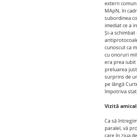
extern comunist
MApN, în cadru
subordinea col
imediat ce a i
Și-a schimbat 
antiprotocoale
cunoscut ca ma
cu onoruri mil
era prea iubit
preluarea just
surprins de un
pe lângă Curte
împotriva stat
Vizită amical
Ca să întregim
paralel, vă pr
care în ziua d