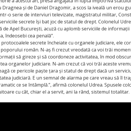
brie a acestui an, presa angajată în lupta împotriva statului
iu Dragnea și de Daniel Dragomir, a scos la iveală un erou gur
ntr-o serie de interviuri televizate, magistratul militar, Con
erviciile secrete își bat joc de statul de drept. Colonelul Udre
ă de Apel București, acuză cu aplomb serviciile de informații
ția, îndeosebi cea penală”.
e protocoalele secrete încheiate cu organele judiciare, ele con
poporului român. N-aș fi crezut vreodată ca voi trăi moment
formații să gireze și să coordoneze activitatea, în mod obscur
tatea organelor judiciare. N-am crezut că voi trăi aceste vremu
leagă ce pericole paște țara și statul de drept dacă un servici
tatea judiciară. E un semnal de alarma pe care vreau să îl t
amatic ce se întâmplă.”, afirmă colonelul Udrea. Spusele col
itoare cu cât, chiar el a servit, ani la rând, sistemul totalitar.