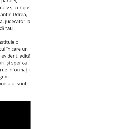
 paralel,
aliv și curajos
stantin Udrea,
a, judecător la
 că “au
stituie o
ul în care un
 evident, adică
ri, și sper ca
u de informații
ragem
onelului sunt