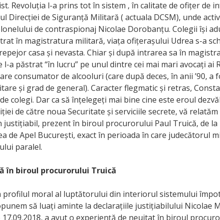
. Revoluția l-a prins tot în sistem , în calitate de ofițer de in
l Direcției de Siguranță Militară ( actuala DCSM), unde activ
onelului de contraspionaj Nicolae Dorobanțu. Colegii își ad
ntrat în magistratura militară, viața ofițerașului Udrea s-a sc
repejor casa și nevasta. Chiar și după intrarea sa în magistr
 l-a păstrat “în lucru” pe unul dintre cei mai mari avocați ai
re consumator de alcooluri (care după deces, în anii ’90, a 
itare și grad de general). Caracter flegmatic și retras, Cons
 de colegi. Dar ca să înțelegeți mai bine cine este eroul dezvă
iției de către noua Securitate și serviciile secrete, vă relată
 justițiabil, prezent în biroul procurorului Paul Truică, de la
a de Apel București, exact în perioada în care judecătorul 
ului paralel.
ă în biroul procurorului Truică
 profilul moral al luptătorului din interiorul sistemului împot
opunem să luați aminte la declarațiile justițiabilului Nicolae
e 17.09.2018, a avut o experiență de neuitat în biroul procuro