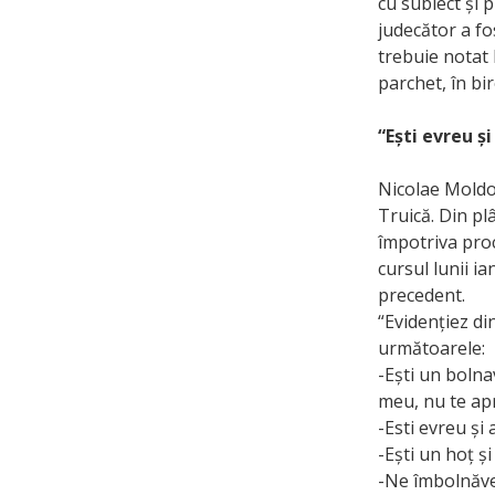
cu subiect și 
judecător a fos
trebuie notat 
parchet, în bi
“Ești evreu și
Nicolae Moldo
Truică. Din plâ
împotriva procu
cursul lunii i
precedent.
“Evidențiez di
următoarele:
-Ești un bolna
meu, nu te apr
-Esti evreu și 
-Ești un hoț și
-Ne îmbolnăveș