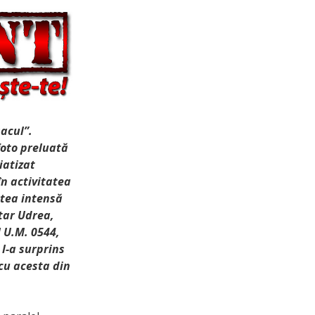
acul”.
foto preluată
iatizat
în activitatea
tatea intensă
itar Udrea,
l U.M. 0544,
 l-a surprins
cu acesta din