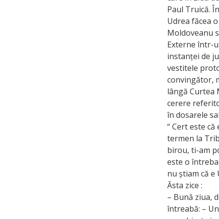
Paul Truică. Î
Udrea făcea o 
Moldoveanu se 
Externe într-u
instanței de j
vestitele prot
convingător, m
lângă Curtea M
cerere referit
în dosarele sa
“ Cert este că
termen la Trib
birou, ti-am p
este o întreba
nu știam că e 
Ăsta zice :
– Bună ziua, d
întreabă: – Un