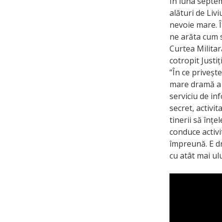
În luna septem
alături de Liv
nevoie mare. Î
ne arăta cum s
Curtea Militar
cotropit Justi
“În ce priveșt
mare dramă a 
serviciu de in
secret, activi
tinerii să înțe
conduce activi
împreună. E dr
cu atât mai ulu