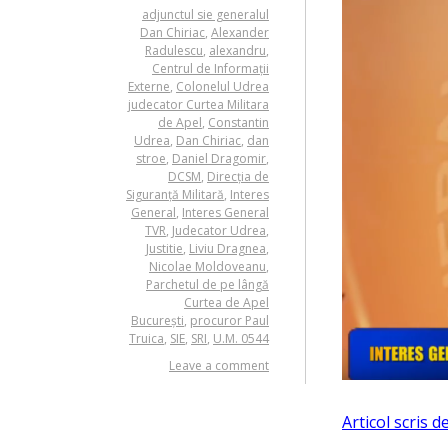
adjunctul sie generalul
Dan Chiriac
,
Alexander
Radulescu
,
alexandru
,
Centrul de Informații
Externe
,
Colonelul Udrea
judecator Curtea Militara
de Apel
,
Constantin
Udrea
,
Dan Chiriac
,
dan
stroe
,
Daniel Dragomir
,
DCSM
,
Direcția de
Siguranță Militară
,
Interes
General
,
Interes General
TVR
,
Judecator Udrea
,
Justitie
,
Liviu Dragnea
,
Nicolae Moldoveanu
,
Parchetul de pe lângă
Curtea de Apel
București
,
procuror Paul
Truica
,
SIE
,
SRI
,
U.M. 0544
Leave a comment
Articol scris 