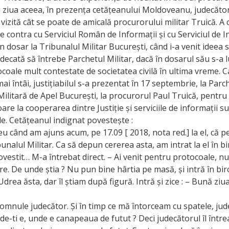
n ziua aceea, în prezența cetățeanului Moldoveanu, judecăto
vizită cât se poate de amicală procurorului militar Truică. A 
contra cu Serviciul Român de Informații și cu Serviciul de I
n dosar la Tribunalul Militar București, când i-a venit ideea 
udecată să întrebe Parchetul Militar, dacă în dosarul său s-a 
ocoale mult contestate de societatea civilă în ultima vreme. C
ai întâi, justițiabilul s-a prezentat în 17 septembrie, la Parc
ilitară de Apel București, la procurorul Paul Truică, pentr
oare la cooperarea dintre Justiție și serviciile de informații 
le. Cetățeanul indignat povestește :
 eu când am ajuns acum, pe 17.09 [ 2018, nota red.] la el, că 
unalul Militar. Ca să depun cererea asta, am intrat la el în bir
ovestit… M-a întrebat direct. – Ai venit pentru protocoale, nu 
re. De unde știa ? Nu pun bine hârtia pe masă, și intră în bi
Udrea ăsta, dar îl știam după figură. Intră și zice : – Bună ziu
omnule judecător. Și în timp ce mă întorceam cu spatele, jud
de-ti e, unde e canapeaua de futut ? Deci judecătorul îl într