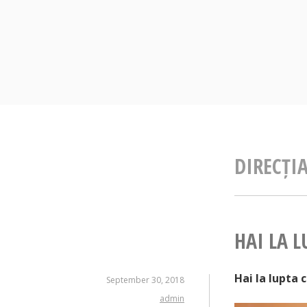
Skip
to
content
DIRECȚI
HAI LA L
Hai la lupta 
September 30, 2018
admin