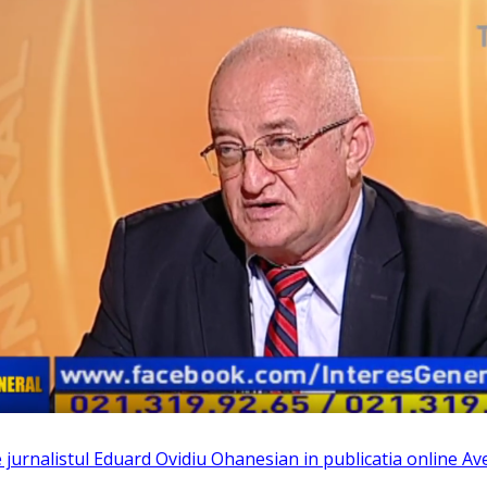
de jurnalistul Eduard Ovidiu Ohanesian in publicatia online A