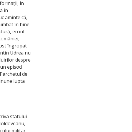
formații, în
a în
uc aminte că,
himbat în bine.
atură, eroul
 României,
fost îngropat
tantin Udrea nu
luirilor despre
m un episod
 Parchetul de
minune lupta
riva statului
 Moldoveanu,
rului militar