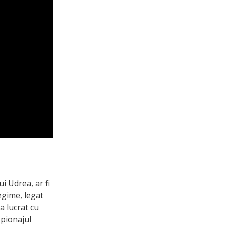
i Udrea, ar fi
egime, legat
a lucrat cu
spionajul