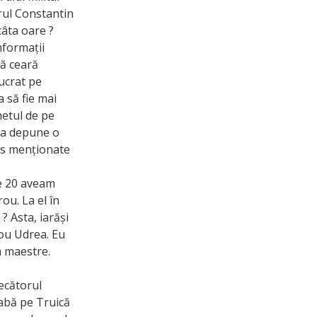
rul Constantin
câta oare ?
nformații
să ceară
lucrat pe
a să fie mai
hetul de pe
u a depune o
sus menționate
pe 20 aveam
ou. La el în
? Asta, iarăși
rou Udrea. Eu
a maestre.
ecătorul
eabă pe Truică