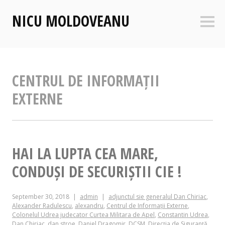
Skip
NICU MOLDOVEANU
to
Sideb
content
CENTRUL DE INFORMAȚII
EXTERNE
HAI LA LUPTA CEA MARE,
CONDUȘI DE SECURIȘTII CIE !
September 30, 2018
admin
adjunctul sie generalul Dan Chiriac
,
Alexander Radulescu
,
alexandru
,
Centrul de Informații Externe
,
Colonelul Udrea judecator Curtea Militara de Apel
,
Constantin Udrea
,
Dan Chiriac
,
dan stroe
,
Daniel Dragomir
,
DCSM
,
Direcția de Siguranță