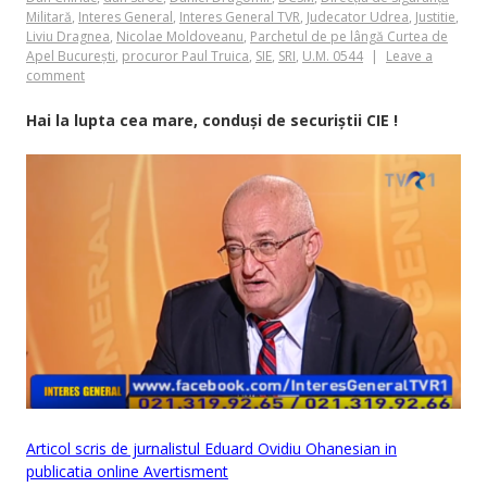
Militară
,
Interes General
,
Interes General TVR
,
Judecator Udrea
,
Justitie
,
Liviu Dragnea
,
Nicolae Moldoveanu
,
Parchetul de pe lângă Curtea de
Apel București
,
procuror Paul Truica
,
SIE
,
SRI
,
U.M. 0544
Leave a
comment
Hai la lupta cea mare, conduși de securiștii CIE !
Articol scris de jurnalistul Eduard Ovidiu Ohanesian in
publicatia online Avertisment