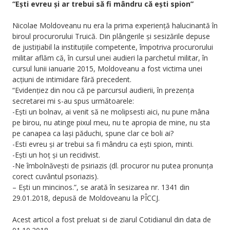
“Ești evreu și ar trebui să fi mândru că ești spion”
Nicolae Moldoveanu nu era la prima experiență halucinantă în
biroul procurorului Truică. Din plângerile și sesizările depuse
de justițiabil la instituțiile competente, împotriva procurorului
militar aflăm că, în cursul unei audieri la parchetul militar, în
cursul lunii ianuarie 2015, Moldoveanu a fost victima unei
acțiuni de intimidare fără precedent.
“Evidențiez din nou că pe parcursul audierii, în prezența
secretarei mi s-au spus următoarele:
-Ești un bolnav, ai venit să ne molipsesti aici, nu pune mâna
pe birou, nu atinge pixul meu, nu te apropia de mine, nu sta
pe canapea ca lași păduchi, spune clar ce boli ai?
-Esti evreu și ar trebui sa fi mândru ca ești spion, minti.
-Ești un hoț și un recidivist.
-Ne îmbolnăvești de psiriazis (dl. procuror nu putea pronunța
corect cuvântul psoriazis).
– Ești un mincinos.”, se arată în sesizarea nr. 1341 din
29.01.2018, depusă de Moldoveanu la PÎCCJ.
Acest articol a fost preluat si de ziarul Cotidianul din data de