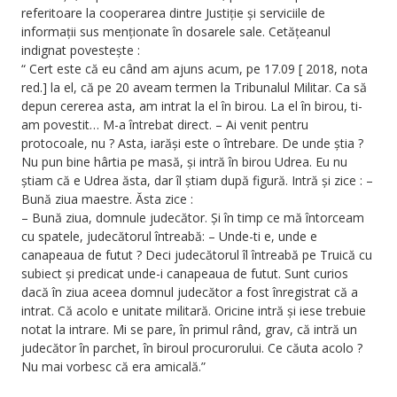
referitoare la cooperarea dintre Justiție și serviciile de
informații sus menționate în dosarele sale. Cetățeanul
indignat povestește :
“ Cert este că eu când am ajuns acum, pe 17.09 [ 2018, nota
red.] la el, că pe 20 aveam termen la Tribunalul Militar. Ca să
depun cererea asta, am intrat la el în birou. La el în birou, ti-
am povestit… M-a întrebat direct. – Ai venit pentru
protocoale, nu ? Asta, iarăși este o întrebare. De unde știa ?
Nu pun bine hârtia pe masă, și intră în birou Udrea. Eu nu
știam că e Udrea ăsta, dar îl știam după figură. Intră și zice : –
Bună ziua maestre. Ăsta zice :
– Bună ziua, domnule judecător. Și în timp ce mă întorceam
cu spatele, judecătorul întreabă: – Unde-ti e, unde e
canapeaua de futut ? Deci judecătorul îl întreabă pe Truică cu
subiect și predicat unde-i canapeaua de futut. Sunt curios
dacă în ziua aceea domnul judecător a fost înregistrat că a
intrat. Că acolo e unitate militară. Oricine intră și iese trebuie
notat la intrare. Mi se pare, în primul rând, grav, că intră un
judecător în parchet, în biroul procurorului. Ce căuta acolo ?
Nu mai vorbesc că era amicală.”