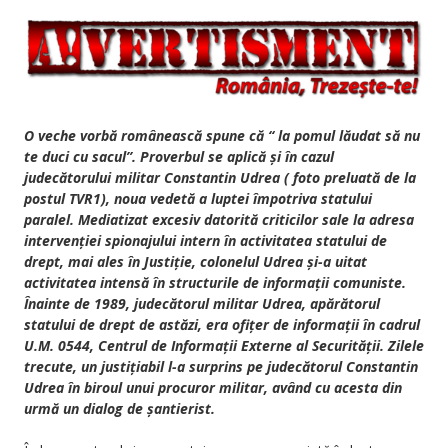
O veche vorbă românească spune că “ la pomul lăudat să nu
te duci cu sacul”. Proverbul se aplică și în cazul
judecătorului militar Constantin Udrea ( foto preluată de la
postul TVR1), noua vedetă a luptei împotriva statului
paralel. Mediatizat excesiv datorită criticilor sale la adresa
intervenției spionajului intern în activitatea statului de
drept, mai ales în Justiție, colonelul Udrea și-a uitat
activitatea intensă în structurile de informații comuniste.
Înainte de 1989, judecătorul militar Udrea, apărătorul
statului de drept de astăzi, era ofițer de informații în cadrul
U.M. 0544, Centrul de Informații Externe al Securității. Zilele
trecute, un justițiabil l-a surprins pe judecătorul Constantin
Udrea în biroul unui procuror militar, având cu acesta din
urmă un dialog de șantierist.