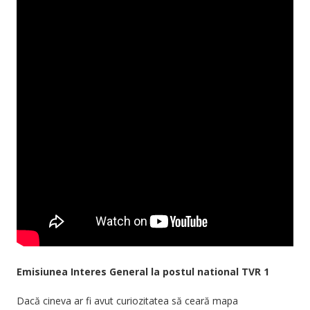
Emisiunea Interes General la postul national TVR 1
Dacă cineva ar fi avut curiozitatea să ceară mapa