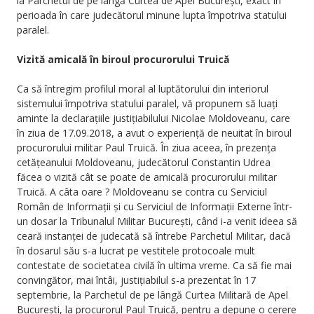
la Parchetul de pe lângă Curtea de Apel București, exact în
perioada în care judecătorul minune lupta împotriva statului
paralel.
Vizită amicală în biroul procurorului Truică
Ca să întregim profilul moral al luptătorului din interiorul
sistemului împotriva statului paralel, vă propunem să luați
aminte la declarațiile justițiabilului Nicolae Moldoveanu, care
în ziua de 17.09.2018, a avut o experiență de neuitat în biroul
procurorului militar Paul Truică. În ziua aceea, în prezența
cetățeanului Moldoveanu, judecătorul Constantin Udrea
făcea o vizită cât se poate de amicală procurorului militar
Truică. A câta oare ? Moldoveanu se contra cu Serviciul
Român de Informații și cu Serviciul de Informații Externe într-
un dosar la Tribunalul Militar București, când i-a venit ideea să
ceară instanței de judecată să întrebe Parchetul Militar, dacă
în dosarul său s-a lucrat pe vestitele protocoale mult
contestate de societatea civilă în ultima vreme. Ca să fie mai
convingător, mai întâi, justițiabilul s-a prezentat în 17
septembrie, la Parchetul de pe lângă Curtea Militară de Apel
București, la procurorul Paul Truică, pentru a depune o cerere