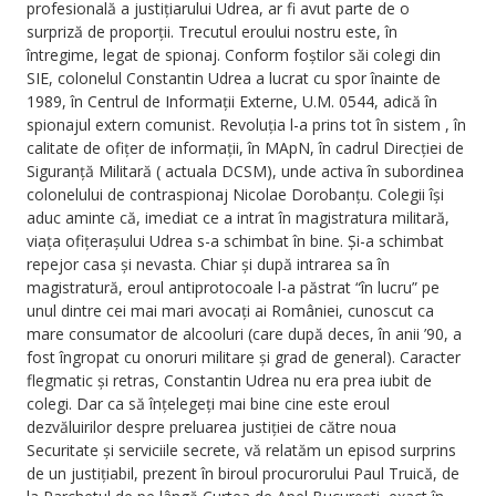
profesională a justițiarului Udrea, ar fi avut parte de o
surpriză de proporții. Trecutul eroului nostru este, în
întregime, legat de spionaj. Conform foștilor săi colegi din
SIE, colonelul Constantin Udrea a lucrat cu spor înainte de
1989, în Centrul de Informații Externe, U.M. 0544, adică în
spionajul extern comunist. Revoluția l-a prins tot în sistem , în
calitate de ofițer de informații, în MApN, în cadrul Direcției de
Siguranță Militară ( actuala DCSM), unde activa în subordinea
colonelului de contraspionaj Nicolae Dorobanțu. Colegii își
aduc aminte că, imediat ce a intrat în magistratura militară,
viața ofițerașului Udrea s-a schimbat în bine. Și-a schimbat
repejor casa și nevasta. Chiar și după intrarea sa în
magistratură, eroul antiprotocoale l-a păstrat “în lucru” pe
unul dintre cei mai mari avocați ai României, cunoscut ca
mare consumator de alcooluri (care după deces, în anii ’90, a
fost îngropat cu onoruri militare și grad de general). Caracter
flegmatic și retras, Constantin Udrea nu era prea iubit de
colegi. Dar ca să înțelegeți mai bine cine este eroul
dezvăluirilor despre preluarea justiției de către noua
Securitate și serviciile secrete, vă relatăm un episod surprins
de un justițiabil, prezent în biroul procurorului Paul Truică, de