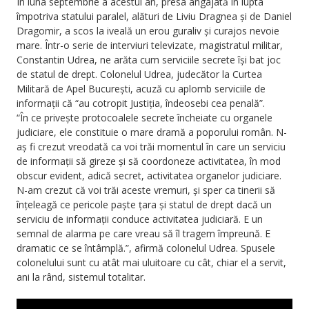
În luna septembrie a acestui an, presa angajată în lupta
împotriva statului paralel, alături de Liviu Dragnea și de Daniel
Dragomir, a scos la iveală un erou guraliv și curajos nevoie
mare. Într-o serie de interviuri televizate, magistratul militar,
Constantin Udrea, ne arăta cum serviciile secrete își bat joc
de statul de drept. Colonelul Udrea, judecător la Curtea
Militară de Apel București, acuză cu aplomb serviciile de
informații că “au cotropit Justiția, îndeosebi cea penală”.
“În ce privește protocoalele secrete încheiate cu organele
judiciare, ele constituie o mare dramă a poporului român. N-
aș fi crezut vreodată ca voi trăi momentul în care un serviciu
de informații să gireze și să coordoneze activitatea, în mod
obscur evident, adică secret, activitatea organelor judiciare.
N-am crezut că voi trăi aceste vremuri, și sper ca tinerii să
înțeleagă ce pericole paște țara și statul de drept dacă un
serviciu de informații conduce activitatea judiciară. E un
semnal de alarma pe care vreau să îl tragem împreună. E
dramatic ce se întâmplă.”, afirmă colonelul Udrea. Spusele
colonelului sunt cu atât mai uluitoare cu cât, chiar el a servit,
ani la rând, sistemul totalitar.