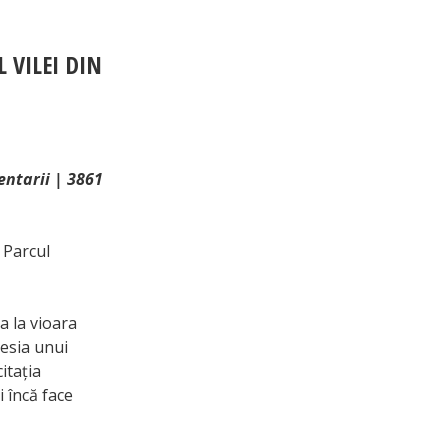
 VILEI DIN
entarii | 3861
 Parcul
a la vioara
sesia unui
itația
 încă face