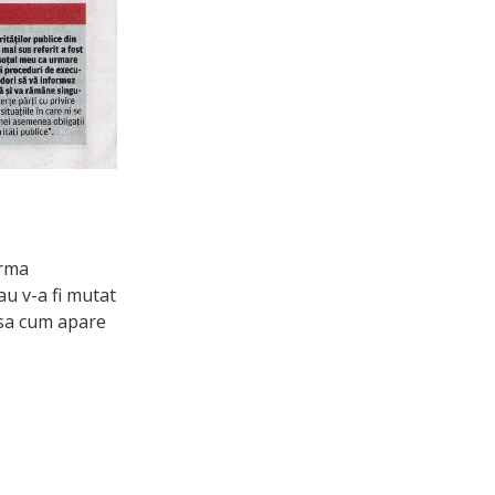
urma
au v-a fi mutat
asa cum apare