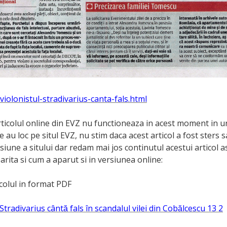
/violonistul-stradivarius-canta-fals.html
rticolul online din EVZ nu functioneaza in acest moment in 
e au loc pe situl EVZ, nu stim daca acest articol a fost sters s
siune a sitului dar redam mai jos continutul acestui articol 
parita si cum a aparut si in versiunea online:
icolul in format PDF
Stradivarius cântă fals în scandalul vilei din Cobălcescu 13 2