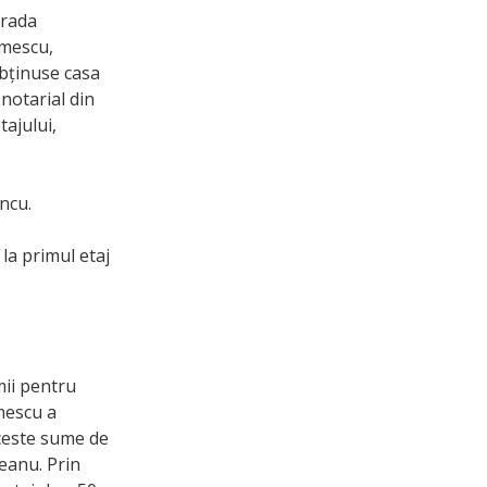
trada
omescu,
obținuse casa
notarial din
tajului,
ancu.
la primul etaj
mii pentru
omescu a
aceste sume de
eanu. Prin