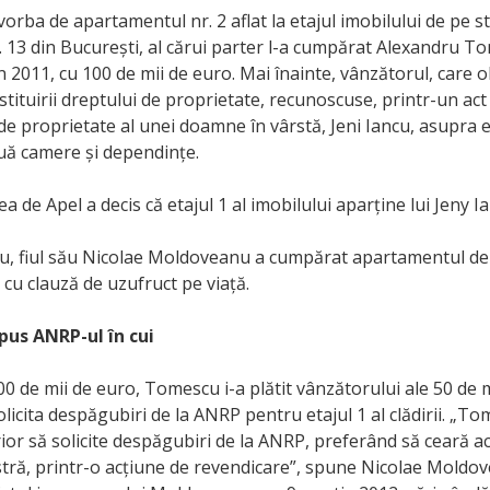
vorba de apartamentul nr. 2 aflat la etajul imobilului de pe s
 13 din București, al cărui parter l-a cumpărat Alexandru T
în 2011, cu 100 de mii de euro. Mai înainte, vânzătorul, care 
tituirii dreptului de proprietate, recunoscuse, printr-un act 
de proprietate al unei doamne în vârstă, Jeni Iancu, asupra e
uă camere și dependințe.
ea de Apel a decis că etajul 1 al imobilului aparține lui Jeny I
iu, fiul său Nicolae Moldoveanu a cumpărat apartamentul de 
cu clauză de uzufruct pe viață.
 pus ANRP-ul în cui
00 de mii de euro, Tomescu i-a plătit vânzătorului ale 50 de 
olicita despăgubiri de la ANRP pentru etajul 1 al clădirii. „T
ior să solicite despăgubiri de la ANRP, preferând să ceară 
stră, printr-o acțiune de revendicare”, spune Nicolae Moldov