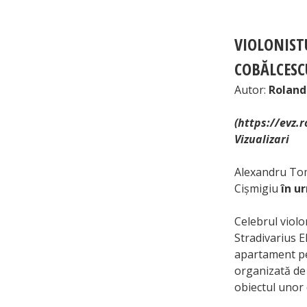
VIOLONIST
COBĂLCESC
Autor:
Roland
(https://evz.
Vizualizari
Alexandru Tom
Cișmigiu
în u
Celebrul violo
Stradivarius E
apartament pes
organizată de 
obiectul unor d