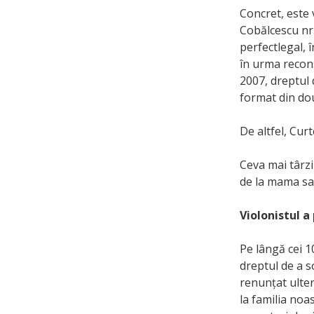
Concret, este 
Cobălcescu nr.
perfectlegal, 
în urma recons
2007, dreptul 
format din do
De altfel, Curt
Ceva mai târz
de la mama sa 
Violonistul a
Pe lângă cei 1
dreptul de a s
renunțat ulter
la familia noa