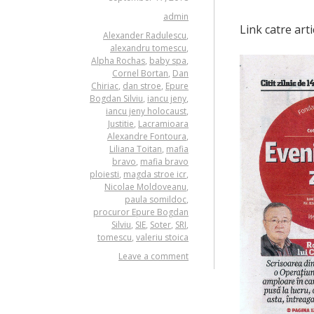
admin
Link catre arti
Alexander Radulescu
,
alexandru tomescu
,
Alpha Rochas
,
baby spa
,
Cornel Bortan
,
Dan
Chiriac
,
dan stroe
,
Epure
Bogdan Silviu
,
iancu jeny
,
iancu jeny holocaust
,
Justitie
,
Lacramioara
Alexandre Fontoura
,
Liliana Toitan
,
mafia
bravo
,
mafia bravo
ploiesti
,
magda stroe icr
,
Nicolae Moldoveanu
,
paula somildoc
,
procuror Epure Bogdan
Silviu
,
SIE
,
Soter
,
SRI
,
tomescu
,
valeriu stoica
Leave a comment