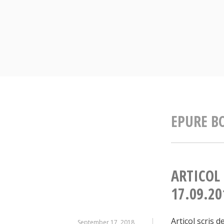
Skip
to
content
EPURE B
ARTICOL
17.09.20
Articol scris d
September 17, 2018