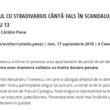
UL CU STRADIVARIUS CÂNT
Ă FALS ÎN SCANDALUL
U 13
 Cătălin Pena
ro/author/catalin.pena) | luni, 17 septembrie 2018 | 0 Com
escu a intrat în posesia unui apartament de peste drum de
rma unor manevre soldate cu multe
dosare penale.
nist Alexandru Tomescu, cel care a câștigat dreptul de a cânt
lder-Voicu participând singur la concurs, a intrat la fel în po
te drum de Parcul Cișmigiu, fiind singurul reprezentat la lic
un executor judecătoresc. Povestea este mult mai încâlcită și
osare în justiție.