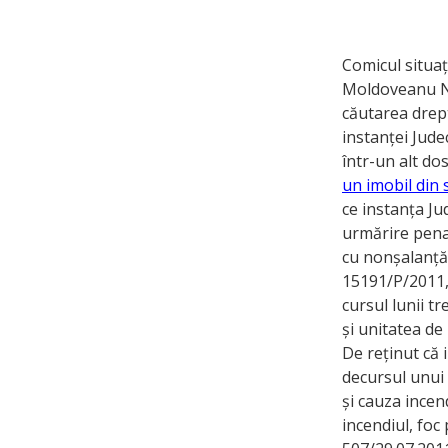
Comicul situaț
Moldoveanu Nic
căutarea drept
instanței Jude
într-un alt do
un imobil din 
ce instanța Ju
urmărire pena
cu nonșalanță 
15191/P/2011, r
cursul lunii t
și unitatea de
De reținut că 
decursul unui 
și cauza incen
incendiul, foc