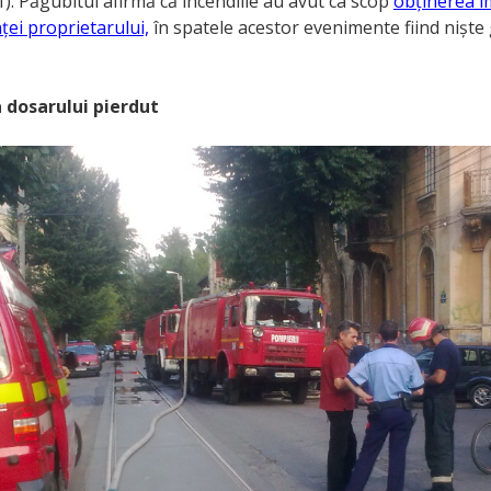
). Păgubitul afirmă că incendiile au avut ca scop
obținerea i
ței proprietarului,
în spatele acestor evenimente fiind niște
 dosarului pierdut