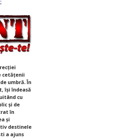
:
recției
 cetățenii
n de umbră. În
t, își îndeasă
uitând cu
lic și de
rat în
a și
tiv destinele
ti a ajuns