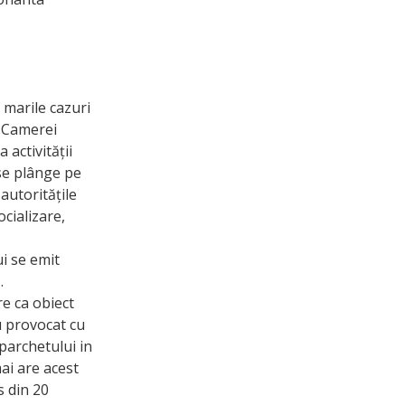
 marile cazuri
a Camerei
activității
 se plânge pe
autoritățile
ocializare,
i se emit
.
re ca obiect
u provocat cu
 parchetului in
ai are acest
s din 20