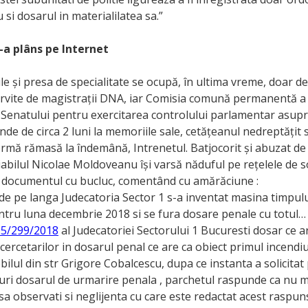
si dosarul in materialilatea sa.”
s-a plâns pe Internet
 și presa de specialitate se ocupă, în ultima vreme, doar de
ervite de magistrații DNA, iar Comisia comună permanentă 
 Senatului pentru exercitarea controlului parlamentar asupra 
unde de circa 2 luni la memoriile sale, cetățeanul nedreptățit
rmă rămasă la îndemână, Intrenetul. Batjocorit și abuzat de 
ițiabilul Nicolae Moldoveanu își varsă năduful pe rețelele de s
 documentul cu bucluc, comentând cu amărăciune :
de pe langa Judecatoria Sector 1 s-a inventat masina timpulu
tru luna decembrie 2018 si se fura dosare penale cu totul… 
5/299/2018
al Judecatoriei Sectorului 1 Bucuresti dosar ce a
cercetarilor in dosarul penal ce are ca obiect primul incendi
obilul din str Grigore Cobalcescu, dupa ce instanta a solicitat
uri dosarul de urmarire penala , parchetul raspunde ca nu m
sa observati si neglijenta cu care este redactat acest raspun