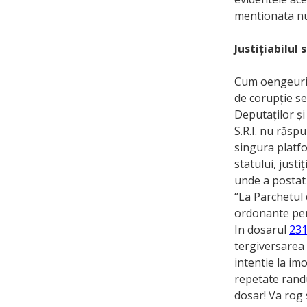
mentionata nu 
Justițiabilul 
Cum oengeurile
de corupție s
Deputaților și
S.R.I. nu răsp
singura platfo
statului, just
unde a postat
“La Parchetul 
ordonante pen
In dosarul
231
tergiversarea 
intentie la im
repetate rand
dosar! Va rog 