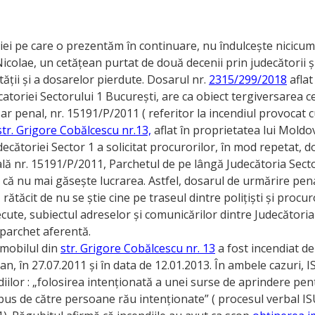
iei pe care o prezentăm în continuare, nu îndulcește nicicum
olae, un cetățean purtat de două decenii prin judecătorii și
ății și a dosarelor pierdute. Dosarul nr.
2315/299/2018
aflat
catoriei Sectorului 1 București, are ca obiect tergiversarea c
sar penal, nr. 15191/P/2011 ( referitor la incendiul provocat c
str. Grigore Cobălcescu nr.13,
aflat în proprietatea lui Mold
decătoriei Sector 1 a solicitat procurorilor, în mod repetat, d
lă nr. 15191/P/2011, Parchetul de pe lângă Judecătoria Sect
că nu mai găsește lucrarea. Astfel, dosarul de urmărire pena
ătăcit de nu se știe cine pe traseul dintre polițiști și procuro
recute, subiectul adreselor și comunicărilor dintre Judecătoria
 parchet aferentă.
imobilul din
str. Grigore Cobălcescu nr. 13
a fost incendiat de
an, în 27.07.2011 și în data de 12.01.2013. În ambele cazuri, 
diilor : „folosirea intenționată a unei surse de aprindere pe
 pus de către persoane rău intenționate” ( procesul verbal IS