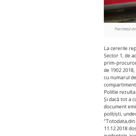
Parchetul de
La cererile re
Sector 1, de a
prim-procuror
de 1902 2018, 
cu numarul de 
compartimentul
Politie rezulta
Și dacă tot a 
document emis 
polițiști, unde
“Totodata,din 
11.12.2018 dosa
evidentele ace