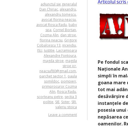
Articolul scri
adjunctul sie generalul
Dan Chiriac
,
alexandru
,
alexandru tomescu
,
avocat florina neacsu
,
avocat Rosca Radu
,
baby
spa
,
Cornel Bortan
,
Cozma Alin
,
dan stroe
,
florina neacsu
,
Grigore
Cobalcescu 13
,
incendiu
,
ISU
,
Justitie
,
Lacramioara
Alexandre Fontoura
,
magda stroe
,
magda
Pe fondul sca
stroe icr
,
Naționale Ant
neacsuf80@gmail.com
,
simpli în mal
parchet sector 1
,
paula
somildoc
,
pompieri
,
goana mare du
primprocuror Cozma
tot mai adân
Alin
,
Rosca Radu
,
desăvârșire d
scorteanu petre
,
sectia 3
politie
,
SIE
,
Soter
,
SRI
,
instanțele de
valeriu stoica
posesia unui
Leave a comment
nepăsarea cel
oamenilor. Re