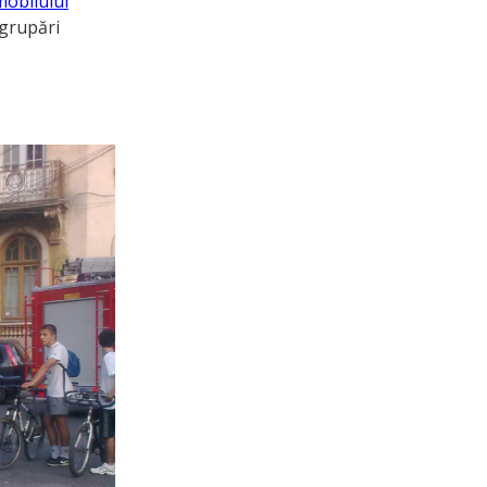
mobilului
 grupări