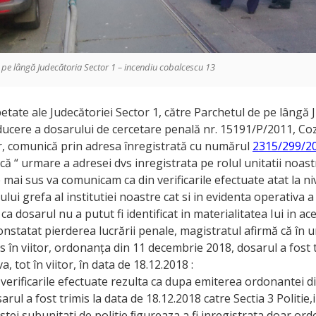
 pe lângă Judecătoria Sector 1 – incendiu cobalcescu 13
petate ale Judecătoriei Sector 1, către Parchetul de pe lângă 
ducere a dosarului de cercetare penală nr. 15191/P/2011, Co
, comunică prin adresa înregistrată cu numărul
2315/299/2
că “ urmare a adresei dvs inregistrata pe rolul unitatii noas
mai sus va comunicam ca din verificarile efectuate atat la ni
ui grefa al institutiei noastre cat si in evidenta operativa a 
 ca dosarul nu a putut fi identificat in materialitatea Iui in a
constatat pierderea lucrării penale, magistratul afirmă că în
în viitor, ordonanța din 11 decembrie 2018, dosarul a fost t
va, tot în viitor, în data de 18.12.2018 :
verificarile efectuate rezulta ca dupa emiterea ordonantei d
rul a fost trimis la data de 18.12.2018 catre Sectia 3 Politie,
stei subunitati de politie ﬁgureaza a fi inregistrata doar or