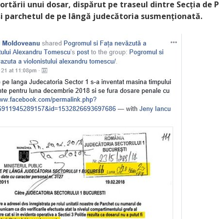
rtării unui dosar, dispărut pe traseul dintre Secția de P
și parchetul de pe lângă judecătoria susmenționată.