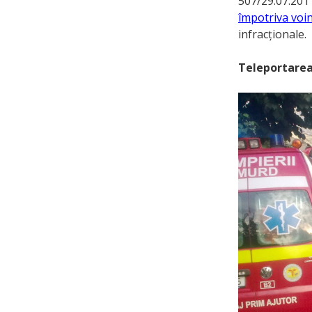
507/29.07.2011
împotriva voin
infracționale.
Teleportarea