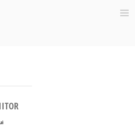
Sideb
IITOR
ui