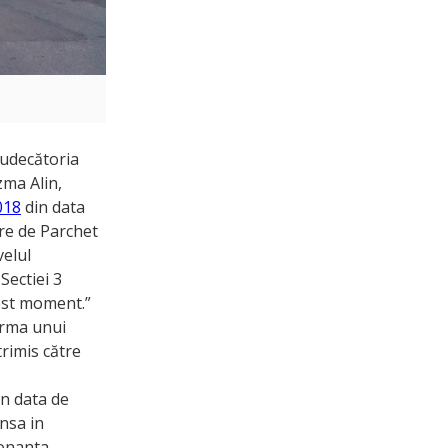
Judecătoria
zma Alin,
018
din data
tre de Parchet
velul
Sectiei 3
cest moment.”
 urma unui
rimis către
in data de
insa in
donanta