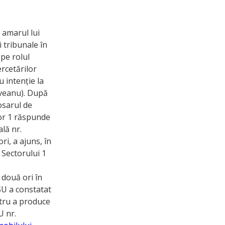
 amarul lui
 tribunale în
 pe rolul
ercetărilor
u intenție la
oveanu). După
osarul de
or 1 răspunde
lă nr.
ri, a ajuns, în
 Sectorului 1
 două ori în
ISU a constatat
ntru a produce
U nr.