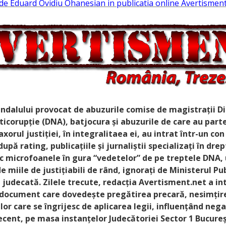
s de Eduard Ovidiu Ohanesian in publicatia online Avertisment
ndalului provocat de abuzurile comise de magistrații Di
icorupție (DNA), batjocura și abuzurile de care au parte
axorul justiției, în integralitaea ei, au intrat într-un co
pă rating, publicațiile și jurnaliștii specializați în drep
c microfoanele în gura “vedetelor” de pe treptele DNA, 
e miile de justițiabili de rând, ignorați de Ministerul Pub
 judecată. Zilele trecute, redacția Avertisment.net a int
 document care dovedește pregătirea precară, nesimțire
or care se îngrijesc de aplicarea legii, influențând nega
cent, pe masa instanțelor Judecătoriei Sector 1 Bucureș