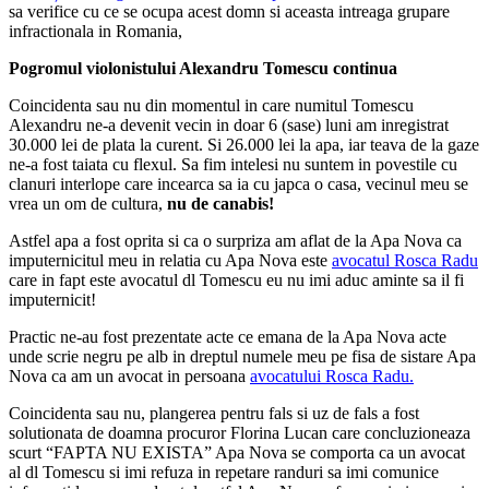
sa verifice cu ce se ocupa acest domn si aceasta intreaga grupare
infractionala in Romania,
Pogromul violonistului Alexandru Tomescu continua
Coincidenta sau nu din momentul in care numitul Tomescu
Alexandru ne-a devenit vecin in doar 6 (sase) luni am inregistrat
30.000 lei de plata la curent. Si 26.000 lei la apa, iar teava de la gaze
ne-a fost taiata cu flexul. Sa fim intelesi nu suntem in povestile cu
clanuri interlope care incearca sa ia cu japca o casa, vecinul meu se
vrea un om de cultura,
nu de canabis!
Astfel apa a fost oprita si ca o surpriza am aflat de la Apa Nova ca
imputernicitul meu in relatia cu Apa Nova este
avocatul Rosca Radu
care in fapt este avocatul dl Tomescu eu nu imi aduc aminte sa il fi
imputernicit!
Practic ne-au fost prezentate acte ce emana de la Apa Nova acte
unde scrie negru pe alb in dreptul numele meu pe fisa de sistare Apa
Nova ca am un avocat in persoana
avocatului Rosca Radu.
Coincidenta sau nu, plangerea pentru fals si uz de fals a fost
solutionata de doamna procuror Florina Lucan care concluzioneaza
scurt “FAPTA NU EXISTA” Apa Nova se comporta ca un avocat
al dl Tomescu si imi refuza in repetare randuri sa imi comunice