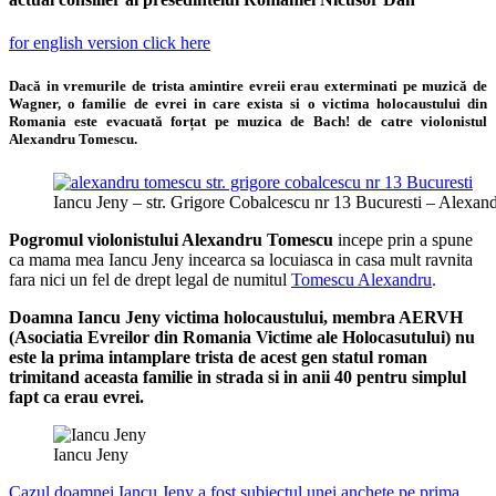
for english version click here
Dacă in vremurile de trista amintire evreii erau exterminati pe muzică de
Wagner, o familie de evrei in care exista si o victima holocaustului din
Romania este evacuată forțat pe muzica de Bach! de catre violonistul
Alexandru Tomescu.
Iancu Jeny – str. Grigore Cobalcescu nr 13 Bucuresti – Alexa
Pogromul violonistului Alexandru Tomescu
incepe prin a spune
ca mama mea Iancu Jeny incearca sa locuiasca in casa mult ravnita
fara nici un fel de drept legal de numitul
Tomescu Alexandru
.
Doamna Iancu Jeny victima holocaustului, membra AERVH
(Asociatia Evreilor din Romania Victime ale Holocasutului) nu
este la prima intamplare trista de acest gen statul roman
trimitand aceasta familie in strada si in anii 40 pentru simplul
fapt ca erau evrei.
Iancu Jeny
Cazul doamnei Iancu Jeny a fost subiectul unei anchete pe prima