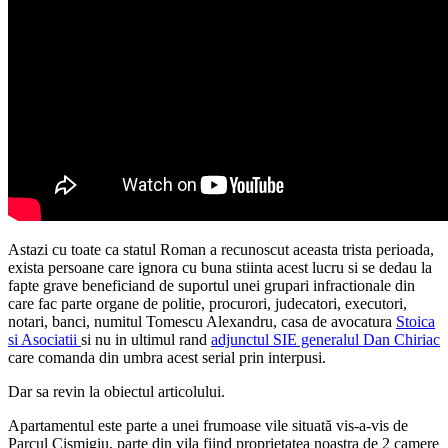
Astazi cu toate ca statul Roman a recunoscut aceasta trista perioada,
exista persoane care ignora cu buna stiinta acest lucru si se dedau la
fapte grave beneficiand de suportul unei grupari infractionale din
care fac parte organe de politie, procurori, judecatori, executori,
notari, banci, numitul Tomescu Alexandru, casa de avocatura
Stoica
si Asociatii
si nu in ultimul rand
adjunctul SIE generalul Dan Chiriac
care comanda din umbra acest serial prin interpusi.
Dar sa revin la obiectul articolului.
Apartamentul este parte a unei frumoase vile situată vis-a-vis de
Parcul Cișmigiu, parte din vila fiind proprietatea noastra de 2 camere