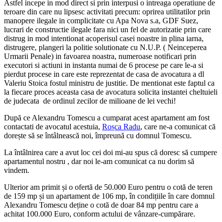
Astfel incepe in mod direct si prin interpusi o intreaga operatiune de
teroare din care nu lipsesc activitati precum: oprirea utilitatilor prin
manopere ilegale in complicitate cu Apa Nova s.a, GDF Suez,
lucrari de constructie ilegale fara nici un fel de autorizatie prin care
distrug in mod intentionat acoperisul casei noastre in plina iarna,
distrugere, plangeri la politie solutionate cu N.U.P. ( Neinceperea
Urmarii Penale) in favoarea noastra, numeroase notificari prin
executori si actiuni in instanta numai de 6 procese pe care le-a si
pierdut procese in care este reprezentat de casa de avocatura a dl
Valeriu Stoica fostul ministru de justitie. De mentionat este faptul ca
la fiecare proces aceasta casa de avocatura solicita instantei cheltuieli
de judecata de ordinul zecilor de milioane de lei vechi!
După ce Alexandru Tomescu a cumparat acest apartament am fost
contactati de avocatul acestuia,
Roșca Radu
, care ne-a comunicat că
dorește să se întâlnească noi, împreună cu domnul Tomescu.
La întâlnirea care a avut loc cei doi mi-au spus că doresc să cumpere
apartamentul nostru , dar noi le-am comunicat ca nu dorim să
vindem.
Ulterior am primit și o ofertă de 50.000 Euro pentru o cotă de teren
de 159 mp și un apartament de 106 mp, în condițiile în care domnul
Alexandru Tomescu deține o cotă de doar 84 mp pentru care a
achitat 100.000 Euro, conform actului de vânzare-cumpărare.