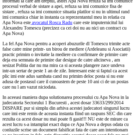
informati la care am dreptul, astfel Apa Nova refuza sa imi comunice
procesul verbal de sistare a apei, refuza sa imi comunice fisa de
sistare , refuza sa imi comunice situatia platilor si nu in ultimul rand
imi comunica chiar in instanta ca reprezentantul meu in relatia cu
Apa Nova este
avocatul Rosca Radu
care este imputernicitul lui
Alexandru Tomescu (precizez ca cei doi nu au nici un contract cu
Apa Nova)
La fel Apa Nova pentru a acoperi abuzurile dl Tomescu trimite acte
false catre mine printr- un birou de mediere (Ardeleanu si Asociatii)
practic primim o invitatie la mediere cu confirmare de primire care
deja era semnata de primire dar desigur de catre altcineva , am
sesizat Politia dar nu ma mira ca si aceasta plangere zace undeva
intr-un sertar de peste 1 an de zile. Interesant este si faptul ca acest
plic imi este adus sambata cand nu primim deloc posta si nu este
adusa de postasul care il cunoastem de peste 10 ani ci de un postas
care nu l am vazut niciodata.
In aceeasi maniera dupa solutionarea procesului cu Apa Nova in la
judecatoria Sectorului 1 Bucuresti , acest dosar 33633/299/2014
DISPARE pur si simplu din arhiva acestei judecatori singurul lucru
care imi este remis de aceasta instanta fiind un raspuns SEC din care
rezulta ca acest dosar nu mai poate fi gasit!!! NU este de mirare ca
acest lucru s-a intamplat exact dupa ce Apa Nova a depus odata cu
conluzile scrise un document falsificat fata de care am intentionam