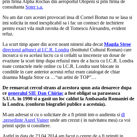
prin firma Alpha Rochas din aeroportul Otopeni si prin firma de
consultanta
Soter s.a.
Nu am dat curs acestei provocari insa dl Cornel Bortan nu se lasa si
imi solicita in mod inexplicabil sa i fac un contract de inchiriere
pentru exact vila mult ravnita de dl Tomescu Alexandru, evident
refuz.
La scurt timp apare din acest neant nimeni alta decat
Magda Stroe
directorul adjunct al I.C.R. Londra
(Institutul Cultural Roman) care
incearca si ea acelasi lucru ca si ceilalti sa insceneze un dosar de
evaziune la scurt timp dupa refuzul meu de a lucra cu I.C.R. Londra
toate contactele mele online cu I.C.R. Londra sunt blocate in
conditile in care anterior acestui refuz eram catalogat de chiar
doamna Magda Stroe ca …“un artist de TOP”…
De remarcat cercul strans al acestora spun asta deoarece dupa
ce
generalul SIE Dan Chiriac
a fost obligat sa paraseasca
S.U.A. in 1990 si a gasit un loc caldut la Ambasada Romaniei de
la Londra. (conform biografiei publice a acestuia).
M-am adresat si cu o solicitare de a fi primit intr-o audienta si
dl
.presedinte Aurel Vainer
unde am crezut ( in naivitatea mea) ca voi
primii sprjin si consiliere.
Astfel in data de 23.04.2014 am facut o cerere de a fi primiti in