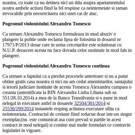
noastra, cu toate ca nu detinea nici un titlu asupra apartamentului
nostru ambele actiuni fiind la fel respinse ca neintemeiate si raman
irevocabile prin neexercitarea nici unei cai de atac.
Pogromul violonistului Alexandru Tomescu
Ca urmare Alexandru Tomescu formuleaza in mod abuziv o
plangere la politie unde reclama lipsa de folosinta in dosarul nr
17971/P/2013 dosar care in urma cercetarilor este solutionat cu
N.U.P. deoacere acesta nu face dovada celor sustinute in mod fals in
plangere.
Pogromul violonistului Alexandru Tomescu continua
Ca urmare a faptului ca a pierdut procesele anterioare si nu a putut
obtine gratis casa noastra si nici nu am cedat amenintarilor, santajului
si terorii judiciare instituite de acesta Tomescu Alexandru cumpara o
creanta (autentificata la BIN Alexandra Liuba Liliana sub nr.
551/28.10.2014) a mea de la Banca Transilvania si o pune in mod
nelegal in executare astfel in dosarele
32504/301/2014
si
25536/299/2014
instantele resping actiunea executare silita ca
neintemeiata. Contractul de cesiune fiind redactat doar intr-un singur
exemplar,(nu este comunicat asa cum prevad si partile in acest
contract in mod nelegal) si contine mai multe formulari ce contravin
legislatiei in vigoare.