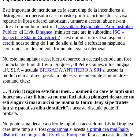
Este important de mentionat ca la scurt timp de la incendierea si
distrugerea acoperisului casei noastre printr-o actiune de asa zisa
repartie in lipsa oricarei autorizari , urmare a acestui abuz ne-am
adresat domnului ministru al
Dezvoltarii Regionale si Administratiei
Publice
dl
Liviu Dragnea
(minister care are in subordine
ISC –
Inspectia e Stat in Constructii
) acest domn a refuzat sa raspunda
cererii noastre timp de 1 an de zile si la fel a refuzat sa raspunda
cererii noastre de audienta formulate legal si intemeiat.
Nu este intamplator acest lucru deoarece in aceeasi perioda am fost
contactat de finul dl Liviu Dragnea , dl Petre Gainescu fost angajat
al USLA – actuala
BRIGADA ANTITERO A SRI
si acesta la
modul cel mai direct posibil a inteles sa ne ameninte si intimideze
spunand citez:
…”Liviu Dragnea este finul meu… oamenii cu care te lupti sunt
foarte sus si ar fi bine sa nu mai faci atatea plangeri deoarece nu
esti singur si mai ai aici si pe mama ta Iancu Jeny si pe fratele
tau si e pacat sa aiba de suferit”…
aceasta discutie poate fi
probata.
Nu poate suna decat ca o ironie faptul ca acest domn Liviu Dragnea
care intre timp a si fost
condamnat
si acesta
a primit cea mai înaltă
distincție a Congresului Evreiesc European
, fara ca aceasta institutie