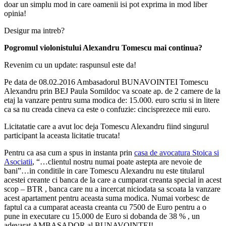
doar un simplu mod in care oamenii isi pot exprima in mod liber
opinia!
Desigur ma intreb?
Pogromul violonistului Alexandru Tomescu mai continua?
Revenim cu un update: raspunsul este da!
Pe data de 08.02.2016 Ambasadorul BUNAVOINTEI Tomescu
Alexandru prin BEJ Paula Somildoc va scoate ap. de 2 camere de la
etaj la vanzare pentru suma modica de: 15.000. euro scriu si in litere
ca sa nu creada cineva ca este o confuzie:
cincisprezece
mii euro.
Licitatatie care a avut loc deja Tomescu Alexandru fiind singurul
participant la aceasta licitatie trucata!
Pentru ca asa cum a spus in instanta prin
casa de avocatura Stoica si
Asociatii
, “…clientul nostru numai poate astepta are nevoie de
bani”…in conditile in care Tomescu Alexandru nu este titularul
acestei creante ci banca de la care a cumparat creanta special in acest
scop – BTR , banca care nu a incercat niciodata sa scoata la vanzare
acest apartament pentru aceasta suma modica. Numai vorbesc de
faptul ca a cumparat aceasta creanta cu 7500 de Euro pentru a o
pune in executare cu 15.000 de Euro si dobanda de 38 % , un
adevarat AMBASADOR al BUNAVOINTEI!