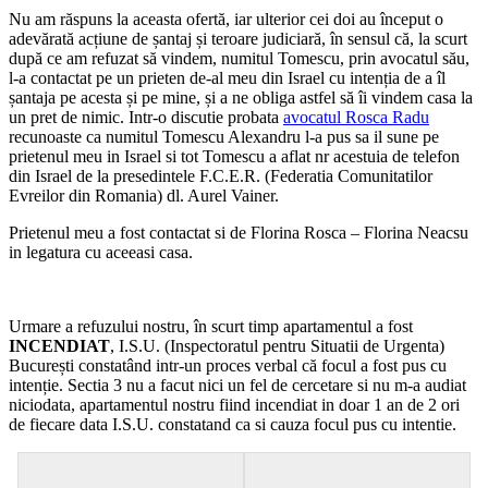
Nu am răspuns la aceasta ofertă, iar ulterior cei doi au început o
adevărată acțiune de șantaj și teroare judiciară, în sensul că, la scurt
după ce am refuzat să vindem, numitul Tomescu, prin avocatul său,
l-a contactat pe un prieten de-al meu din Israel cu intenția de a îl
șantaja pe acesta și pe mine, și a ne obliga astfel să îi vindem casa la
un pret de nimic. Intr-o discutie probata
avocatul Rosca Radu
recunoaste ca numitul Tomescu Alexandru l-a pus sa il sune pe
prietenul meu in Israel si tot Tomescu a aflat nr acestuia de telefon
din Israel de la presedintele F.C.E.R. (Federatia Comunitatilor
Evreilor din Romania) dl. Aurel Vainer.
Prietenul meu a fost contactat si de Florina Rosca – Florina Neacsu
in legatura cu aceeasi casa.
Urmare a refuzului nostru, în scurt timp apartamentul a fost
INCENDIAT
, I.S.U. (Inspectoratul pentru Situatii de Urgenta)
București constatând intr-un proces verbal că focul a fost pus cu
intenție. Sectia 3 nu a facut nici un fel de cercetare si nu m-a audiat
niciodata, apartamentul nostru fiind incendiat in doar 1 an de 2 ori
de fiecare data I.S.U. constatand ca si cauza focul pus cu intentie.