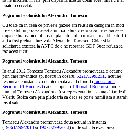
sa ne inscriem in fals, prin disparitia acestui dosar acest fals nu mai
poate fi cercetat.
Pogromul violonistului Alexandru Tomescu
Cu toate ca in ceea ce priveste gazele am reusit sa castigam in mod
irevocabil un proces acestia in mod abuziv refuza sa ne rebranseze
dupa ce bransamentul nostru platit de noi in urma cu mai bine de 10
ani a fost preluat abuziv de Alexandru Tomescu. Chiar si la
solicitarea expresa la ANPC de a ne rebransa GDF Suez refuza sa
fac acest lucru.
Pogromul violonistului Alexandru Tomescu
In anul 2012 Tomescu Tomescu Alexandru promoveaza o actiune
prin care revendica ap. nostru in dosarul
52217/299/2012
actiune
respinsa de instanta ca neintemeiata atat la fond la
Judecatoria
Sectorului 1 Bucuresti
cat si la apel la
Tribunalul Bucuresti
unde
numitul Tomescu Alexandru a fost reprezentat in instanta chiar de dl
Valeriu Stoica care prin pledoaria sa daca se poate numii asa a starnit
rasul salii.
Pogromul violonistului Alexandru Tomescu
Tomescu Alexandru promoveaza doua actiuni in instanta
(
19061/299/2013
si
19072/299/2013
) unde solicita evacuarea