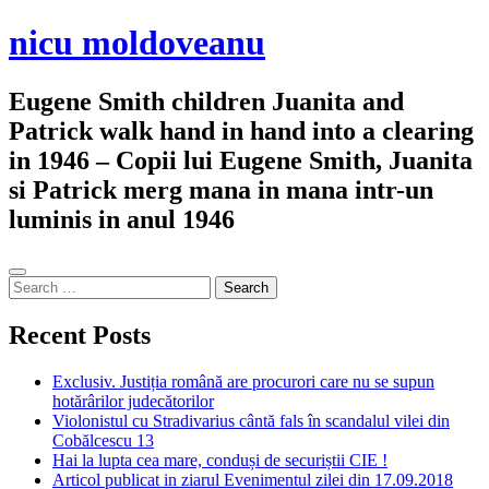
Skip
nicu moldoveanu
to
content
Eugene Smith children Juanita and
Patrick walk hand in hand into a clearing
in 1946 – Copii lui Eugene Smith, Juanita
si Patrick merg mana in mana intr-un
luminis in anul 1946
Sidebar
Search
for:
Recent Posts
Exclusiv. Justiția română are procurori care nu se supun
hotărârilor judecătorilor
Violonistul cu Stradivarius cântă fals în scandalul vilei din
Cobălcescu 13
Hai la lupta cea mare, conduși de securiștii CIE !
Articol publicat in ziarul Evenimentul zilei din 17.09.2018