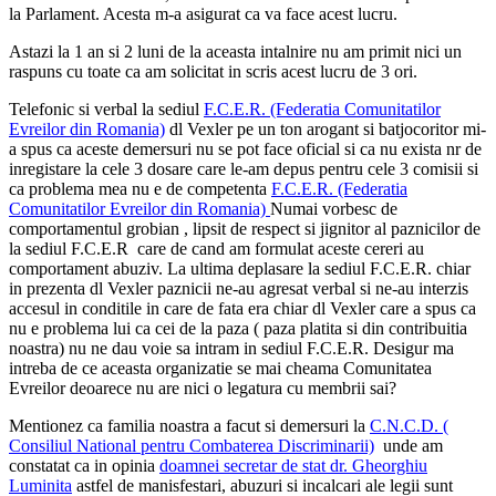
la Parlament. Acesta m-a asigurat ca va face acest lucru.
Astazi la 1 an si 2 luni de la aceasta intalnire nu am primit nici un
raspuns cu toate ca am solicitat in scris acest lucru de 3 ori.
Telefonic si verbal la sediul
F.C.E.R. (Federatia Comunitatilor
Evreilor din Romania)
dl Vexler pe un ton arogant si batjocoritor mi-
a spus ca aceste demersuri nu se pot face oficial si ca nu exista nr de
inregistare la cele 3 dosare care le-am depus pentru cele 3 comisii si
ca problema mea nu e de competenta
F.C.E.R. (Federatia
Comunitatilor Evreilor din Romania)
Numai vorbesc de
comportamentul grobian , lipsit de respect si jignitor al paznicilor de
la sedi
ul F.C.E.R
care de cand am formulat aceste cereri au
comportament abuziv. La ultima deplasare la sediul
F.C.E.R.
chiar
in prezenta dl Vexler paznicii ne-au agresat verbal si ne-au interzis
accesul in conditile in care de fata era chiar dl Vexler care a spus ca
nu e problema lui ca cei de la paza ( paza platita si din contribuitia
noastra) nu ne dau voie sa intram in sediu
l F.C.E.R. D
esigur ma
intreba de ce aceasta organizatie se mai cheama Comunitatea
Evreilor deoarece nu are nici o legatura cu membrii sai?
Mentionez ca familia noastra a facut si demersuri la
C.N.C.D. (
Consiliul National pentru Combaterea Discriminarii)
unde am
constatat ca in opinia
doamnei secretar de stat dr. Gheorghiu
Luminita
astfel de manisfestari, abuzuri si incalcari ale legii sunt