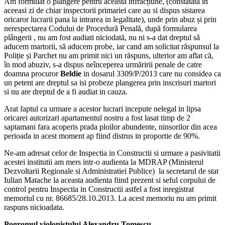
Am formulat o plângere pentru aceasta infracțiune, (constatata in
aceeasi zi de chiar inspectorii primariei care au si dispus sistarea
oricaror lucrarii pana la intrarea in legalitate), unde prin abuz și prin
nerespectarea Codului de Procedură Penală, după formularea
plângerii , nu am fost audiati niciodată, nu ni s-a dat dreptul să
aducem martorii, să aducem probe, iar cand am solicitat răspunsul la
Poliție și Parchet nu am primit nici un răspuns, ulterior am aflat că,
în mod abuziv, s-a dispus neînceperea urmăririi penale de catre
doamna procuror
Beldie
in dosarul 3309/P/2013 care nu considea ca
un petent are dreptul sa isi probeze plangerea prin inscrisuri martori
si nu are dreptul de a fi audiat in cauza.
Arat faptul ca urmare a acestor lucrari incepute nelegal in lipsa
oricarei autorizari apartamentul nostru a fost lasat timp de 2
saptamani fara acoperis prada ploilor abundente, ninsorilor din acea
perioada in acest moment ap fiind distrus in proportie de 90%.
Ne-am adresat celor de Inspectia in Constructii si urmare a pasivitatii
acestei institutii am mers intr-o audienta la MDRAP (Ministerul
Dezvoltarii Regionale si Administratiei Publice) la secretarul de stat
Iulian Matache la aceasta audienta fiind prezent si seful corpului de
control pentru Inspectia in Constructii astfel a fost inregistrat
memoriul cu nr. 86685/28.10.2013. La acest memoriu nu am primit
raspuns nicioadata.
Pogromul violonistului Alexandru Tomescu