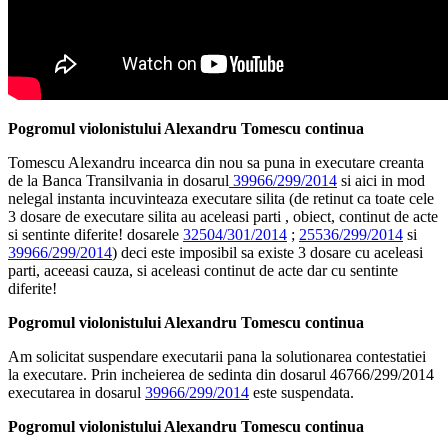
Pogromul violonistului Alexandru Tomescu continua
Tomescu Alexandru incearca din nou sa puna in executare creanta
de la Banca Transilvania in dosarul
39966/299/2014
si aici in mod
nelegal instanta incuvinteaza executare silita (de retinut ca toate cele
3 dosare de executare silita au aceleasi parti , obiect, continut de acte
si sentinte diferite! dosarele
32504/301/2014
;
25536/299/2014
si
39966/299/2014
) deci este imposibil sa existe 3 dosare cu aceleasi
parti, aceeasi cauza, si aceleasi continut de acte dar cu sentinte
diferite!
Pogromul violonistului Alexandru Tomescu continua
Am solicitat suspendare executarii pana la solutionarea contestatiei
la executare. Prin incheierea de sedinta din dosarul 46766/299/2014
executarea in dosarul
39966/299/2014
este suspendata.
Pogromul violonistului Alexandru Tomescu continua