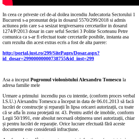
In ceea ce priveste cel de-al doilea incendiu Judecatoria Sectorului 1
Bucuresti s-a pronuntat deja in dosarul 5570/299/2018 si admis
actiunea prin care s-a sesizat tergiversarea cercetarilor in dosarul
1274/P/2013 dosar in care seful Sectiei 3 Politie Scorteanu Petre
comunica ca s-ar fi efectuat toate cercetarile posibile, instanta asa
cum rezulta din acest extras ecris a fost de alta parere:
http://portal.just.ro/299/SitePages/Dosar.aspx?
id_dosar=29900000000738755&id_inst=299
Asa a inceput
Pogromul violonistului Alexandru Tomescu
la
adresa familie mele
Urmare a primului incendiu pus cu intentie, (conform proces verbal
I.S.U.) Alexandru Tomescu a început in data de 06.01.2013 să facă
lucrări de construcție și reparații în lipsa oricarei autorizații, cu toate
că se afla în zona protejată nr. 43. Pentru astfel de imobile, conform
Legii 50/1991, este absolut necesară obținerea unei autorizații, chiar
și pentru lucrări de reparație. Orice lucrare efectuată fără aceste
documente este considerată infracțiune.