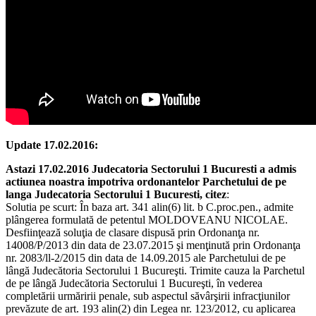
Update 17.02.2016:
Astazi 17.02.2016 Judecatoria Sectorului 1 Bucuresti a admis
actiunea noastra impotriva ordonantelor Parchetului de pe
langa Judecatoria Sectorului 1 Bucuresti, citez
:
Solutia pe scurt: În baza art. 341 alin(6) lit. b C.proc.pen., admite
plângerea formulată de petentul MOLDOVEANU NICOLAE.
Desfiinţează soluţia de clasare dispusă prin Ordonanţa nr.
14008/P/2013 din data de 23.07.2015 şi menţinută prin Ordonanţa
nr. 2083/ll-2/2015 din data de 14.09.2015 ale Parchetului de pe
lâng
ă Judecătoria Sectorului 1 Bucureşti. Trimite cauza la Parchetul
de pe lângă Judecătoria Sectorului 1 Bucureşti, în vederea
completării urmăririi penale, sub aspectul săvârşirii infracţiunilor
prevăzute de art. 193 alin(2) din Legea nr. 123/2012, cu aplicarea