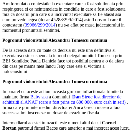
Am formulat o contestatie la executare care a fost solutionata prin
respingerea ei ca neintemeiata in conditile in care a fost solutionata
fara ca dosarul prin care s-a incuvintat executare sa fie atasat asa
cum prevede legea (dosar 45288/299/2014) astefl dosarul care il
contestatm (
39966/299/2014
) nu s-a aflat pe masa judecatorului in
momentul pronuntarii sentintei.
Pogromul violonistului Alexandru Tomescu continua
De la aceasta data cu toate ca decizia nu este una definitiva si
executarea este suspendata in mod nelegal numitul Tomescu prin
BEJ Somildoc Paula Daniela face tot posibilul pentru a o da afara
din casa pe mama mea Iancu Jeny care este si victima a
holocaustului
Pogromul violonistului Alexandru Tomescu continua
In pararel cu aceste actiuni aceasta grupare infractionala trimite la
inaintare firma
Baby spa
a domnului
Dan Stroe
fost director de
achitizitii al ANAF (care a fost prins cu 600.000. euro cash in seif)
,
firma care prin intermediul directoarei Anca Grecu incearca fara
succes sa imi insceneze un dosar de evaziune fiscala.
Intermediarul acestei tranzactii este nimeni altul decat
Cornel
Bortan
patronul firmei Bacos care anterior a mai incercat acest lucru