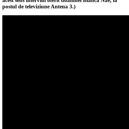
acest sens interviul oferit doamnei Bianca Nae, la
postul de televiziune Antena 3.)