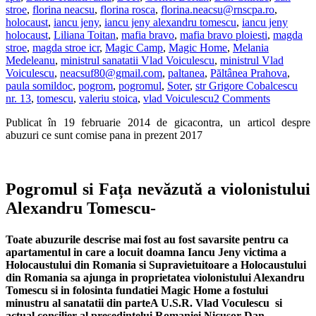
stroe
,
florina neacsu
,
florina rosca
,
florina.neacsu@rnscpa.ro
,
holocaust
,
iancu jeny
,
iancu jeny alexandru tomescu
,
iancu jeny
holocaust
,
Liliana Toitan
,
mafia bravo
,
mafia bravo ploiesti
,
magda
stroe
,
magda stroe icr
,
Magic Camp
,
Magic Home
,
Melania
Medeleanu
,
ministrul sanatatii Vlad Voiculescu
,
ministrul Vlad
Voiculescu
,
neacsuf80@gmail.com
,
paltanea
,
Păltânea Prahova
,
paula somildoc
,
pogrom
,
pogromul
,
Soter
,
str Grigore Cobalcescu
nr. 13
,
tomescu
,
valeriu stoica
,
vlad Voiculescu
2 Comments
Publicat în 19 februarie 2014 de gicacontra, un articol despre
abuzuri ce sunt comise pana in prezent 2017
Pogromul si Fața nevăzută a violonistului
Alexandru Tomescu-
Toate abuzurile descrise mai fost au fost savarsite pentru ca
apartamentul in care a locuit doamna Iancu Jeny victima a
Holocaustului din Romania si Supravietuitoare a Holocaustului
din Romania sa ajunga in proprietatea violonistului Alexandru
Tomescu si in folosinta fundatiei Magic Home a fostului
minustru al sanatatii din parteA U.S.R. Vlad Voculescu si
actual consilier al presedintelui Romaniei Nicusor Dan