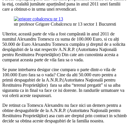
la etaj, cealaltă jumătate aparținând pana in anul 2011 unei familii
care a obtinut-o in urma unei revendicari.
str profesor Grigore Cobalcescu nr 13 sector 1 Bucuresti
Ulterior, această parte de vila a fost cumpărată in anul 2011 de
numitul Alexandru Tomescu cu suma de 100.000 Euro, si cu alți
50.000 de Euro Alexandru Tomescu cumpăra și dreptul de a solicita
despăgubiri de la stat respectiv A.N.R.P. (
Autoritatea Naţională
pentru Restituirea Proprietăţilor
) Din cate am cunostinta acesta a
cumparat aceasta parte de vila fara sa o vada.
Se pune intrebarea desigur cine cumpara o parte dintr-o vila de
100.000 Euro fara sa o vada? Cine da alti 50.000 euro pentru a
primii despagubiri de la A.N.R.P.(
Autoritatea Naţională pentru
Restituirea Proprietăţilor
) fara sa aiba “terenul pregatit” si sa aiba
siguranta ca in final va face ce isi doreste. In randurile urmatoare va
voi oferii aceste raspunsuri.
De retinut ca Tomescu Alexandru nu face nici un demers pentru a
obtine despagubirile de la A.N.R.P. (
Autoritatea Naţională pentru
Restituirea Proprietăţilor
) asa cum are dreptul prin contract in schimb
decide sa obtina aceste despagubiri de la familia noastra.