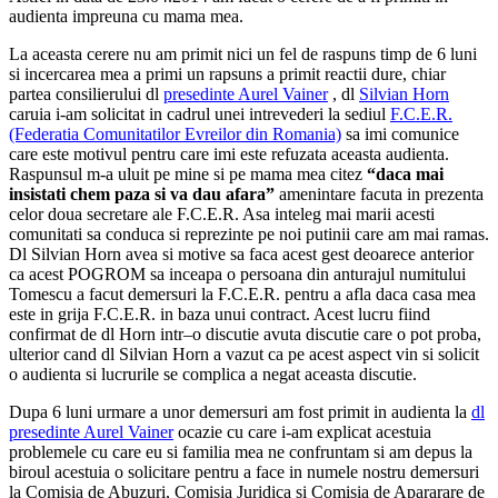
audienta impreuna cu mama mea.
La aceasta cerere nu am primit nici un fel de raspuns timp de 6 luni
si incercarea mea a primi un rapsuns a primit reactii dure, chiar
partea consilierului dl
presedinte Aurel Vainer
, dl
Silvian Horn
caruia i-am solicitat in cadrul unei intrevederi la sediul
F.C.E.R.
(Federatia Comunitatilor Evreilor din Romania)
sa imi comunice
care este motivul pentru care imi este refuzata aceasta audienta.
Raspunsul m-a uluit pe mine si pe mama mea citez
“daca mai
insistati chem paza si va dau afara”
amenintare facuta in prezenta
celor doua secretare ale
F.C.E.R.
Asa inteleg mai marii acesti
comunitati sa conduca si reprezinte pe noi putinii care am mai ramas.
D
l Silvian Horn
avea si motive sa faca acest gest deoarece anterior
ca acest POGROM sa inceapa o persoana din anturajul numitului
Tomescu a facut demersuri la
F.C.E.R.
pentru a afla daca casa mea
este in grija
F.C.E.R. i
n baza unui contract. Acest lucru fiind
confirmat de dl Horn intr–o discutie avuta discutie care o pot proba,
ulterior cand
dl Silvian Horn
a vazut ca pe acest aspect vin si solicit
o audienta si lucrurile se complica a negat aceasta discutie.
Dupa 6 luni urmare a unor demersuri am fost primit in audienta la
dl
presedinte Aurel Vainer
ocazie cu care i-am explicat acestuia
problemele cu care eu si familia mea ne confruntam si am depus la
biroul acestuia o solicitare pentru a face in numele nostru demersuri
la Comisia de Abuzuri, Comisia Juridica si Comisia de Apararare de