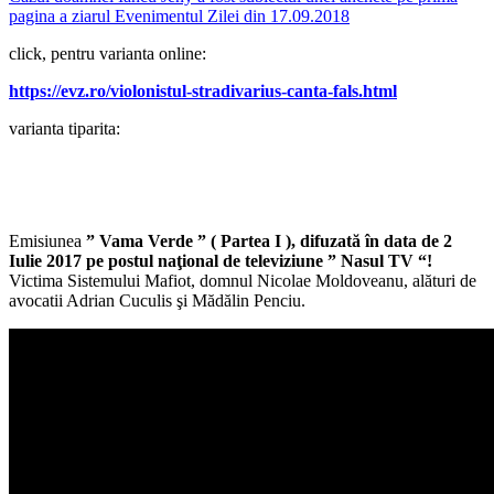
pagina a ziarul Evenimentul Zilei din 17.09.2018
click, pentru varianta online:
https://evz.ro/violonistul-stradivarius-canta-fals.html
varianta tiparita:
Emisiunea
” Vama Verde ” ( Partea I ), difuzată în data de 2
Iulie 2017 pe postul naţional de televiziune ” Nasul TV “!
Victima Sistemului Mafiot, domnul Nicolae Moldoveanu, alături de
avocatii Adrian Cuculis şi Mădălin Penciu.