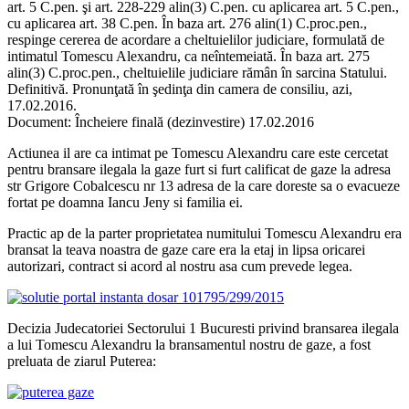
art. 5 C.pen. şi art. 228-229 alin(3) C.pen. cu aplicarea art. 5 C.pen.,
cu aplicarea art. 38 C.pen. În baza art. 276 alin(1) C.proc.pen.,
respinge cererea de acordare a cheltuielilor judiciare, formulată de
intimatul Tomescu Alexandru, ca neîntemeiată. În baza art. 275
alin(3) C.proc.pen., cheltuielile judiciare rămân în sarcina Statului.
Definitivă. Pronunţată în şedinţa din camera de consiliu, azi,
17.02.2016.
Document: Încheiere finală (dezinvestire) 17.02.2016
Actiunea il are ca intimat pe Tomescu Alexandru care este cercetat
pentru bransare ilegala la gaze furt si furt calificat de gaze la adresa
str Grigore Cobalcescu nr 13 adresa de la care doreste sa o evacueze
fortat pe doamna Iancu Jeny si familia ei.
Practic ap de la parter proprietatea numitului Tomescu Alexandru era
bransat la teava noastra de gaze care era la etaj in lipsa oricarei
autorizari, contract si acord al nostru asa cum prevede legea.
Decizia Judecatoriei Sectorului 1 Bucuresti privind bransarea ilegala
a lui Tomescu Alexandru la bransamentul nostru de gaze, a fost
preluata de ziarul Puterea: