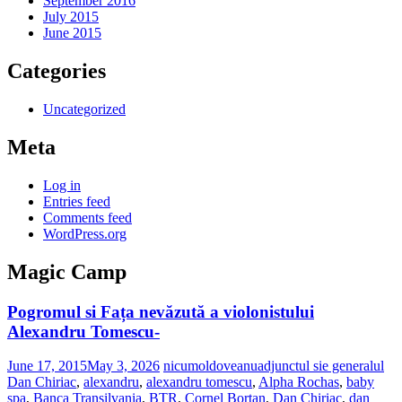
September 2016
July 2015
June 2015
Categories
Uncategorized
Meta
Log in
Entries feed
Comments feed
WordPress.org
Magic Camp
Pogromul si Fața nevăzută a violonistului
Alexandru Tomescu-
June 17, 2015
May 3, 2026
nicumoldoveanu
adjunctul sie generalul
Dan Chiriac
,
alexandru
,
alexandru tomescu
,
Alpha Rochas
,
baby
spa
,
Banca Transilvania
,
BTR
,
Cornel Bortan
,
Dan Chiriac
,
dan