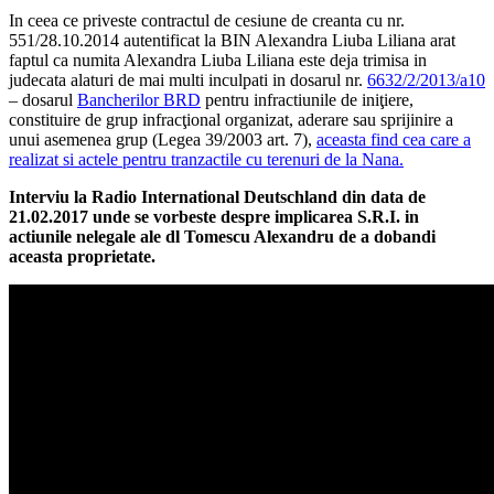
In ceea ce priveste contractul de cesiune de creanta cu nr.
551/28.10.2014 autentificat la BIN Alexandra Liuba Liliana arat
faptul ca numita Alexandra Liuba Liliana este deja trimisa in
judecata alaturi de mai multi inculpati in dosarul nr.
6632/2/2013/a10
– dosarul
Bancherilor BRD
pentru infractiunile de iniţiere,
constituire de grup infracţional organizat, aderare sau sprijinire a
unui asemenea grup (Legea 39/2003 art. 7),
aceasta find cea care a
realizat si actele pentru tranzactile cu terenuri de la Nana.
Interviu la Radio International Deutschland din data de
21.02.2017 unde se vorbeste despre implicarea S.R.I. in
actiunile nelegale ale dl Tomescu Alexandru de a dobandi
aceasta proprietate.