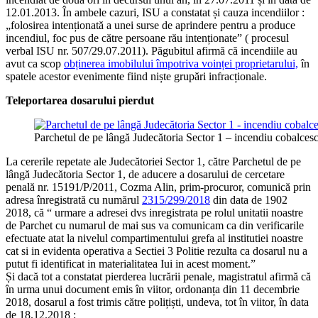
12.01.2013. În ambele cazuri, ISU a constatat și cauza incendiilor :
„folosirea intenționată a unei surse de aprindere pentru a produce
incendiul, foc pus de către persoane rău intenționate” ( procesul
verbal ISU nr. 507/29.07.2011). Păgubitul afirmă că incendiile au
avut ca scop
obținerea imobilului împotriva voinței proprietarului,
în
spatele acestor evenimente fiind niște grupări infracționale.
Teleportarea dosarului pierdut
Parchetul de pe lângă Judecătoria Sector 1 – incendiu cobalces
La cererile repetate ale Judecătoriei Sector 1, către Parchetul de pe
lângă Judecătoria Sector 1, de aducere a dosarului de cercetare
penală nr. 15191/P/2011, Cozma Alin, prim-procuror, comunică prin
adresa înregistrată cu numărul
2315/299/2018
din data de 1902
2018, că “ urmare a adresei dvs inregistrata pe rolul unitatii noastre
de Parchet cu numarul de mai sus va comunicam ca din verificarile
efectuate atat la nivelul compartimentului grefa al institutiei noastre
cat si in evidenta operativa a Sectiei 3 Politie rezulta ca dosarul nu a
putut fi identificat in materialitatea Iui in acest moment.”
Și dacă tot a constatat pierderea lucrării penale, magistratul afirmă că
în urma unui document emis în viitor, ordonanța din 11 decembrie
2018, dosarul a fost trimis către polițiști, undeva, tot în viitor, în data
de 18.12.2018 :