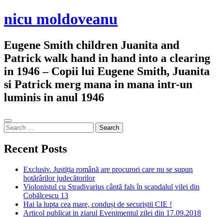
Skip
nicu moldoveanu
to
content
Eugene Smith children Juanita and
Patrick walk hand in hand into a clearing
in 1946 – Copii lui Eugene Smith, Juanita
si Patrick merg mana in mana intr-un
luminis in anul 1946
Sidebar
Search
for:
Recent Posts
Exclusiv. Justiția română are procurori care nu se supun
hotărârilor judecătorilor
Violonistul cu Stradivarius cântă fals în scandalul vilei din
Cobălcescu 13
Hai la lupta cea mare, conduși de securiștii CIE !
Articol publicat in ziarul Evenimentul zilei din 17.09.2018