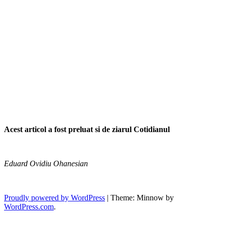
Acest articol a fost preluat si de ziarul Cotidianul
Eduard Ovidiu Ohanesian
Dosar
Proudly powered by WordPress
|
Theme: Minnow by
de
WordPress.com
.
urmărire
penală