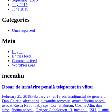
September 2016
July 2015
June 2015
Categories
Uncategorized
Meta
Log in
Entries feed
Comments feed
WordPress.org
incendiu
Dosar de urmărire penală teleportat în viitor
February 25, 2018
February 27, 2018
admin
adjunctul sie generalul
Dan Chiriac
,
alexandru
,
alexandru tomescu
,
avocat florina neacsu
,
avocat Rosca Radu
,
baby spa
,
Cornel Bortan
,
Cozma Alin
,
dan
stroe
,
florina neacsu
,
Grigore Cobalcescu 13
,
incendiu
,
ISU
,
Justitie
,