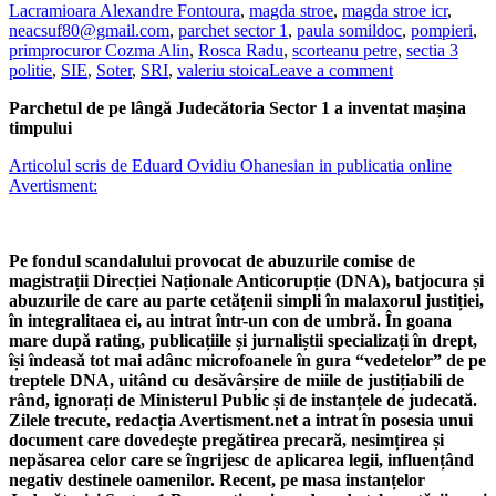
Lacramioara Alexandre Fontoura
,
magda stroe
,
magda stroe icr
,
neacsuf80@gmail.com
,
parchet sector 1
,
paula somildoc
,
pompieri
,
primprocuror Cozma Alin
,
Rosca Radu
,
scorteanu petre
,
sectia 3
politie
,
SIE
,
Soter
,
SRI
,
valeriu stoica
Leave a comment
Parchetul de pe lângă Judecătoria Sector 1 a inventat mașina
timpului
Articolul scris de Eduard Ovidiu Ohanesian in publicatia online
Avertisment:
Pe fondul scandalului provocat de abuzurile comise de
magistrații Direcției Naționale Anticorupție (DNA), batjocura și
abuzurile de care au parte cetățenii simpli în malaxorul justiției,
în integralitaea ei, au intrat într-un con de umbră. În goana
mare după rating, publicațiile și jurnaliștii specializați în drept,
își îndeasă tot mai adânc microfoanele în gura “vedetelor” de pe
treptele DNA, uitând cu desăvârșire de miile de justițiabili de
rând, ignorați de Ministerul Public și de instanțele de judecată.
Zilele trecute, redacția Avertisment.net a intrat în posesia unui
document care dovedește pregătirea precară, nesimțirea și
nepăsarea celor care se îngrijesc de aplicarea legii, influențând
negativ destinele oamenilor. Recent, pe masa instanțelor