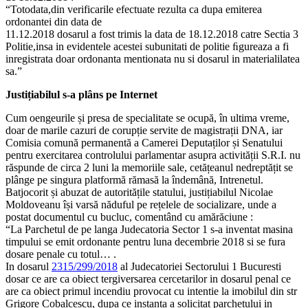
“Totodata,din verificarile efectuate rezulta ca dupa emiterea
ordonantei din data de
11.12.2018 dosarul a fost trimis la data de 18.12.2018 catre Sectia 3
Politie,insa in evidentele acestei subunitati de politie ﬁgureaza a fi
inregistrata doar ordonanta mentionata nu si dosarul in materialilatea
sa.”
Justițiabilul s-a plâns pe Internet
Cum oengeurile și presa de specialitate se ocupă, în ultima vreme,
doar de marile cazuri de corupție servite de magistrații DNA, iar
Comisia comună permanentă a Camerei Deputaților și Senatului
pentru exercitarea controlului parlamentar asupra activității S.R.I. nu
răspunde de circa 2 luni la memoriile sale, cetățeanul nedreptățit se
plânge pe singura platformă rămasă la îndemână, Intrenetul.
Batjocorit și abuzat de autoritățile statului, justițiabilul Nicolae
Moldoveanu își varsă năduful pe rețelele de socializare, unde a
postat documentul cu bucluc, comentând cu amărăciune :
“La Parchetul de pe langa Judecatoria Sector 1 s-a inventat masina
timpului se emit ordonante pentru luna decembrie 2018 si se fura
dosare penale cu totul… .
In dosarul
2315/299/2018
al Judecatoriei Sectorului 1 Bucuresti
dosar ce are ca obiect tergiversarea cercetarilor in dosarul penal ce
are ca obiect primul incendiu provocat cu intentie la imobilul din str
Grigore Cobalcescu, dupa ce instanta a solicitat parchetului in