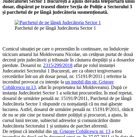
Judecătoriei Sector 1 București a ajuns dovada teleportării unui
dosar, dispărut pe traseul dintre Secția de Poliție a Sectorului 3
și parchetul de pe lângă judecătoria susmenționată.
Parchetul de pe lângă Judecătoria Sector 1
Comicul situației pe care o prezentăm în continuare, nu îndulcește
nicicum amarul lui Moldoveanu Nicolae, un cetățean purtat de două
decenii prin judecătorii și tribunale în căutarea dreptății și a dosarelor
pierdute. Dosarul nr.
2315/299/2018
aflat pe rolul instanței
Judecatoriei Sectorului 1 București, are ca obiect tergiversarea
cercetărilor într-un alt dosar penal, nr. 15191/P/2011 ( referitor la
incendiul provocat cu intenție la
un imobil din str. Grigore
Cobălcescu nr.13,
aflat în proprietatea lui Moldoveanu). După ce
instanța Judecătoriei Sector 1 a solicitat procurorilor, în mod repetat,
dosarul de urmărire penală nr. 15191/P/2011, Parchetul de pe lângă
Judecătoria Sector 1 răspunde cu nonșalanță că nu mai găsește
lucrarea. Astfel, dosarul de urmărire penală nr. 15191/P/2011, rătăcit
de nu se știe cine pe traseul dintre polițiști și procurori, a ajuns, în
cursul lunii trecute, subiectul adreselor și comunicărilor dintre
Judecătoria Sectorului 1 și unitatea de parchet aferentă.
De reținut că imobilul din
str. Grigore Cobălcescu nr. 13
a fost
incendiat de două ori în decursul unui an, în 27.07.2011 și în data de