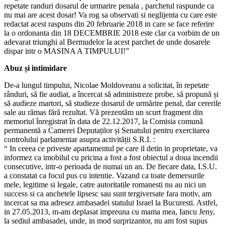
repetate randuri dosarul de urmarire penala , parchetul raspunde ca
nu mai are acest dosar! Va rog sa observati si neglijenta cu care este
redactat acest raspuns din 20 februarie 2018 in care se face referire
la o ordonanta din 18 DECEMBRIE 2018 este clar ca vorbim de un
adevarat triunghi al Bermudelor la acest parchet de unde dosarele
dispar intr o MASINA A TIMPULUI!”
Abuz și intimidare
De-a lungul timpului, Nicolae Moldoveanu a solicitat, în repetate
rânduri, să fie audiat, a încercat să administreze probe, să propună și
să audieze martori, să studieze dosarul de urmărire penal, dar cererile
sale au rămas fără rezultat. Vă prezentăm un scurt fragment din
memoriul înregistrat în data de 22.12.2017, la Comisia comună
permanentă a Camerei Deputaților și Senatului pentru exercitarea
controlului parlamentar asupra activității S.R.I. :
“ In ceeea ce priveste apartamentul pe care il detin in proprietate, va
informez ca imobilul cu pricina a fost a fost obiectul a doua incendii
consecutive, intr-o perioada de numai un an. De fiecare data, I.S.U.
a constatat ca focul pus cu intentie. Vazand ca toate demersurile
mele, legitime si legale, catre autoritatile romanesti nu au nici un
success si ca anchetele lipsesc sau sunt tergiversate fara motiv, am
incercat sa ma adresez ambasadei statului Israel la Bucuresti. Astfel,
in 27.05.2013, m-am deplasat impreuna cu mama mea, Iancu Jeny,
la sediul ambasadei, unde, in mod surprizantor, nu am fost supus