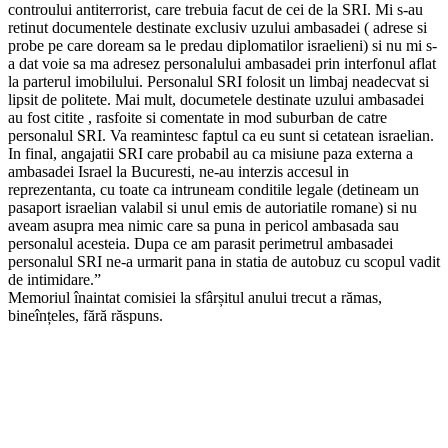
controului antiterrorist, care trebuia facut de cei de la SRI. Mi s-au
retinut documentele destinate exclusiv uzului ambasadei ( adrese si
probe pe care doream sa le predau diplomatilor israelieni) si nu mi s-
a dat voie sa ma adresez personalului ambasadei prin interfonul aflat
la parterul imobilului. Personalul SRI folosit un limbaj neadecvat si
lipsit de politete. Mai mult, documetele destinate uzului ambasadei
au fost citite , rasfoite si comentate in mod suburban de catre
personalul SRI. Va reamintesc faptul ca eu sunt si cetatean israelian.
In final, angajatii SRI care probabil au ca misiune paza externa a
ambasadei Israel la Bucuresti, ne-au interzis accesul in
reprezentanta, cu toate ca intruneam conditile legale (detineam un
pasaport israelian valabil si unul emis de autoriatile romane) si nu
aveam asupra mea nimic care sa puna in pericol ambasada sau
personalul acesteia. Dupa ce am parasit perimetrul ambasadei
personalul SRI ne-a urmarit pana in statia de autobuz cu scopul vadit
de intimidare.”
Memoriul înaintat comisiei la sfârșitul anului trecut a rămas,
bineînțeles, fără răspuns.